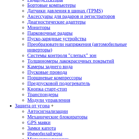
Бортовые компьютеры
Датчики давления в шинах (TPMS)
Аксессуары для радаров и регистраторов
Диагностические адаптеры
Мониторы
Парковочные радары
Пуско-зарядные устройства
Преобразователи напряжения (автомобильные
инверторы)
Системы контроля "слепых" зон
Толщиномеры лакокрасочных покрытий
Камеры заднего вида
Пусковые провода
Поршневые компрессоры
Предпусковой подогреватель
Кнопка старт-стоп
Транспондеры
Модули управления
Защита от угона
+
Автосигнализации
Механические блoкираторы
GPS маяки
Замки капота
Иммобилайзеры