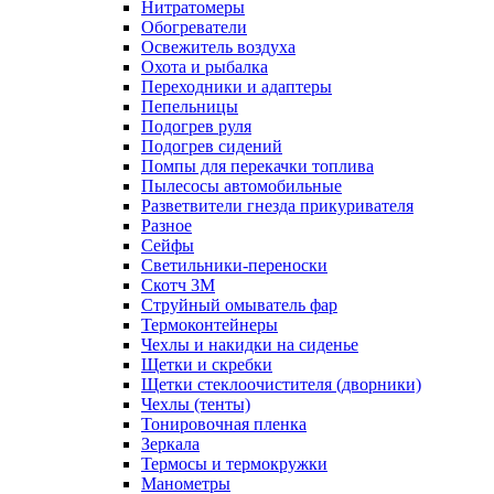
Нитратомеры
Обогреватели
Освежитель воздуха
Охота и рыбалка
Переходники и адаптеры
Пепельницы
Подогрев руля
Подогрев сидений
Помпы для перекачки топлива
Пылесосы автомобильные
Разветвители гнезда прикуривателя
Разное
Сейфы
Светильники-переноски
Скотч 3М
Струйный омыватель фар
Термоконтейнеры
Чехлы и накидки на сиденье
Щетки и скребки
Щетки стеклоочистителя (дворники)
Чехлы (тенты)
Тонировочная пленка
Зеркалa
Термосы и термокружки
Манометры