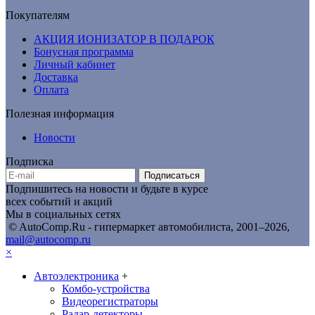
Покупателям
АКЦИЯ ИОНИЗАТОР В ПОДАРОК
Бонусная программа
Личный кабинет
Доставка
Оплата
Полезная информация
Новости
Подписка
Подписаться
Подпишитесь на новости и будьте в курсе
всех событий и акций
Мы в социальных сетях
© AutoComp.Ru - гипермаркет автомобилиста, 2001–2026,
mail@autocomp.ru
×
Автоэлектроника
+
Комбо-устройства
Видеорегистраторы
Радар-детекторы