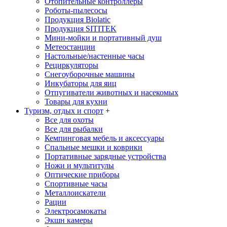
Отопительные контроллеры
Роботы-пылесосы
Продукция Biolatic
Продукция SITITEK
Мини-мойки и портативный душ
Метеостанции
Настольные/настенные часы
Рециркуляторы
Снегоуборочные машины
Инкубаторы для яиц
Отпугиватели животных и насекомых
Товары для кухни
Туризм, отдых и спорт
+
Все для охоты
Все для рыбалки
Кемпинговая мебель и аксессуары
Спальные мешки и коврики
Портативные зарядные устройства
Ножи и мультитулы
Оптические приборы
Спортивные часы
Металлоискатели
Рации
Электросамокаты
Экшн камеры