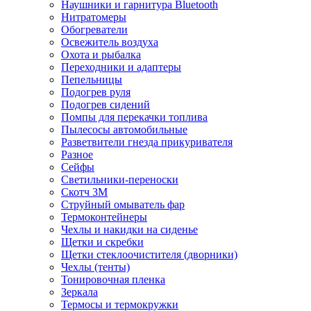
Наушники и гарнитура Bluetooth
Нитратомеры
Обогреватели
Освежитель воздуха
Охота и рыбалка
Переходники и адаптеры
Пепельницы
Подогрев руля
Подогрев сидений
Помпы для перекачки топлива
Пылесосы автомобильные
Разветвители гнезда прикуривателя
Разное
Сейфы
Светильники-переноски
Скотч 3М
Струйный омыватель фар
Термоконтейнеры
Чехлы и накидки на сиденье
Щетки и скребки
Щетки стеклоочистителя (дворники)
Чехлы (тенты)
Тонировочная пленка
Зеркалa
Термосы и термокружки