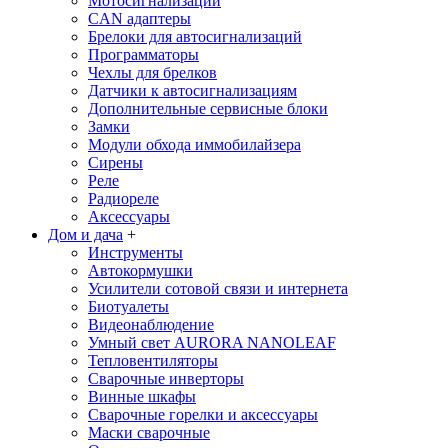
Мотосигнализации
CAN адаптеры
Брелоки для автосигнализаций
Программаторы
Чехлы для брелков
Датчики к автосигнализациям
Дополнительные сервисные блоки
Замки
Модули обхода иммобилайзера
Сирены
Реле
Радиореле
Аксессуары
Дом и дача
+
Инструменты
Автокормушки
Усилители сотовой связи и интернета
Биотуалеты
Видеонаблюдение
Умный свет AURORA NANOLEAF
Тепловентиляторы
Сварочные инверторы
Винные шкафы
Сварочные горелки и аксессуары
Маски сварочные