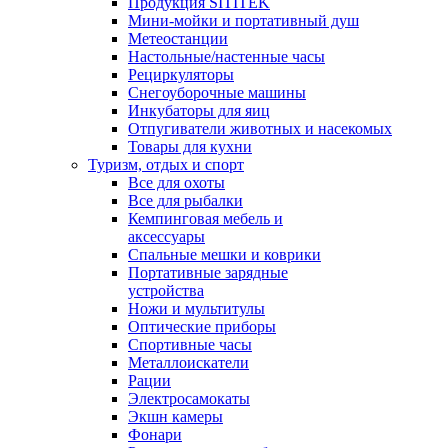
Продукция SITITEK
Мини-мойки и портативный душ
Метеостанции
Настольные/настенные часы
Рециркуляторы
Снегоуборочные машины
Инкубаторы для яиц
Отпугиватели животных и насекомых
Товары для кухни
Туризм, отдых и спорт
Все для охоты
Все для рыбалки
Кемпинговая мебель и
аксессуары
Спальные мешки и коврики
Портативные зарядные
устройства
Ножи и мультитулы
Оптические приборы
Спортивные часы
Металлоискатели
Рации
Электросамокаты
Экшн камеры
Фонари