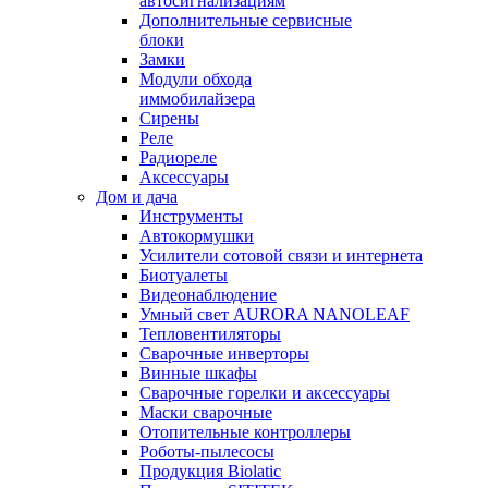
автосигнализациям
Дополнительные сервисные
блоки
Замки
Модули обхода
иммобилайзера
Сирены
Реле
Радиореле
Аксессуары
Дом и дача
Инструменты
Автокормушки
Усилители сотовой связи и интернета
Биотуалеты
Видеонаблюдение
Умный свет AURORA NANOLEAF
Тепловентиляторы
Сварочные инверторы
Винные шкафы
Сварочные горелки и аксессуары
Маски сварочные
Отопительные контроллеры
Роботы-пылесосы
Продукция Biolatic