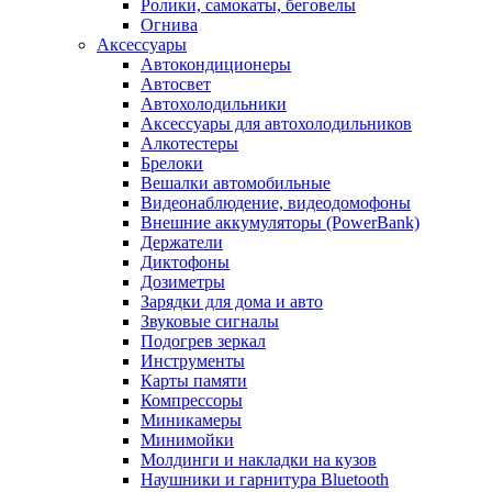
Ролики, самокаты, беговелы
Огнива
Аксессуары
Автокондиционеры
Aвтосвет
Автохолодильники
Аксессуары для автохолодильников
Алкотестеры
Брелоки
Вешалки автомобильные
Видеонаблюдение, видеодомофоны
Внешние аккумуляторы (PowerBank)
Держатели
Диктофоны
Дозиметры
Зарядки для дома и авто
Звуковые сигналы
Подогрев зеркал
Инструменты
Карты памяти
Компрессоры
Миникамеры
Минимойки
Молдинги и накладки на кузов
Наушники и гарнитура Bluetooth