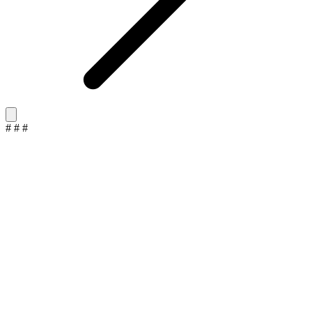
#
#
#