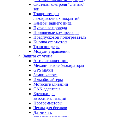
Системы контроля "слепых"
зон
Толщиномеры
лакокрасочных покрытий
Камеры заднего вида
Пусковые провода
Поршневые компрессоры
Предпусковой подогреватель
Кнопка старт-стоп
Транспондеры
Модули управления
Защита от угона
Автосигнализации
Механические блoкираторы
GPS маяки
Замки капота
Иммобилайзеры
Мотосигнализации
CAN адаптеры
Брелоки для
автосигнализаций
Программаторы
Чехлы для брелков
Датчики к