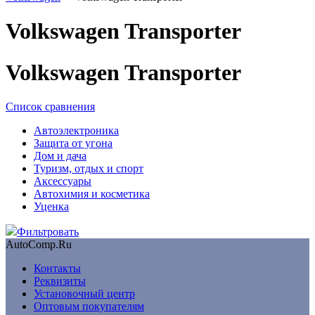
Volkswagen Transporter
Volkswagen Transporter
Список сравнения
Автоэлектроника
Защита от угона
Дом и дача
Туризм, отдых и спорт
Аксессуары
Автохимия и косметика
Уценка
Фильтровать
AutoComp.Ru
Контакты
Реквизиты
Установочный центр
Оптовым покупателям