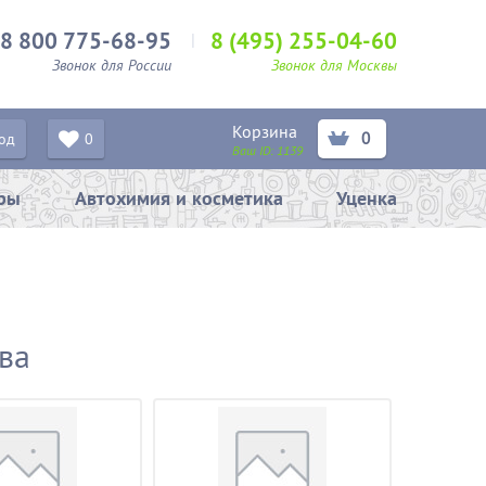
8 800 775-68-95
8 (495) 255-04-60
Звонок для России
Звонок для Москвы
Корзина
0
од
0
Ваш ID:
1139
ары
Автохимия и косметика
Уценка
ва