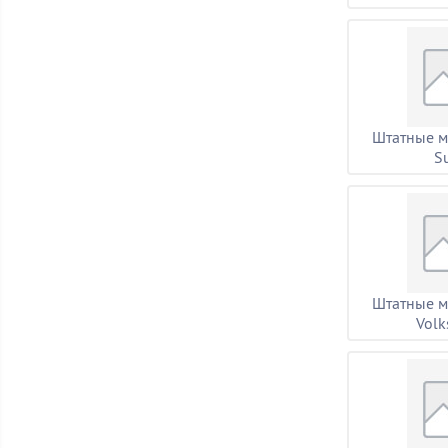
Штатные м
S
Штатные м
Vol