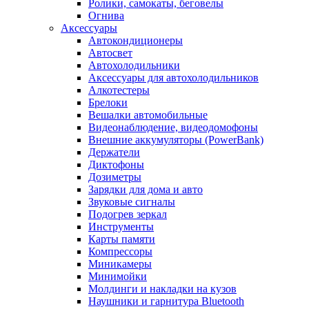
Ролики, самокаты, беговелы
Огнива
Аксессуары
Автокондиционеры
Aвтосвет
Автохолодильники
Аксессуары для автохолодильников
Алкотестеры
Брелоки
Вешалки автомобильные
Видеонаблюдение, видеодомофоны
Внешние аккумуляторы (PowerBank)
Держатели
Диктофоны
Дозиметры
Зарядки для дома и авто
Звуковые сигналы
Подогрев зеркал
Инструменты
Карты памяти
Компрессоры
Миникамеры
Минимойки
Молдинги и накладки на кузов
Наушники и гарнитура Bluetooth