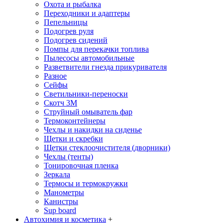
Охота и рыбалка
Переходники и адаптеры
Пепельницы
Подогрев руля
Подогрев сидений
Помпы для перекачки топлива
Пылесосы автомобильные
Разветвители гнезда прикуривателя
Разное
Сейфы
Светильники-переноски
Скотч 3М
Струйный омыватель фар
Термоконтейнеры
Чехлы и накидки на сиденье
Щетки и скребки
Щетки стеклоочистителя (дворники)
Чехлы (тенты)
Тонировочная пленка
Зеркалa
Термосы и термокружки
Манометры
Канистры
Sup board
Автохимия и косметика
+