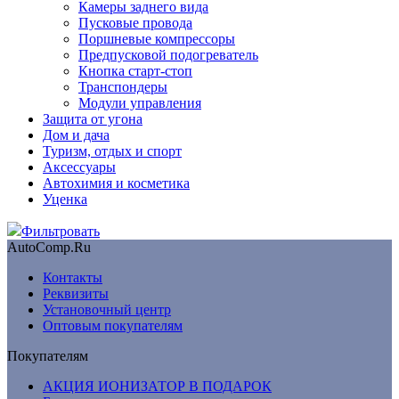
Камеры заднего вида
Пусковые провода
Поршневые компрессоры
Предпусковой подогреватель
Кнопка старт-стоп
Транспондеры
Модули управления
Защита от угона
Дом и дача
Туризм, отдых и спорт
Аксессуары
Автохимия и косметика
Уценка
Фильтровать
AutoComp.Ru
Контакты
Реквизиты
Установочный центр
Оптовым покупателям
Покупателям
АКЦИЯ ИОНИЗАТОР В ПОДАРОК