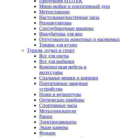
Продукция SITITEK
Мини-мойки и портативный душ
Метеостанции
Настольные/настенные часы
Рециркуляторы
Снегоуборочные машины
Инкубаторы для яиц
Отпугиватели животных и насекомых
Товары для кухни
Туризм, отдых и спорт
Все для охоты
Все для рыбалки
Кемпинговая мебель и
аксессуары
Спальные мешки и коврики
Портативные зарядные
устройства
Ножи и мультитулы
Оптические приборы
Спортивные часы
Металлоискатели
Рации
Электросамокаты
Экшн камеры
Фонари