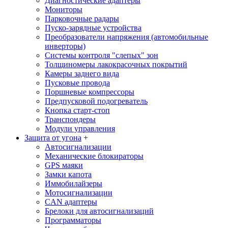
Диагностические адаптеры
Мониторы
Парковочные радары
Пуско-зарядные устройства
Преобразователи напряжения (автомобильные
инверторы)
Системы контроля "слепых" зон
Толщиномеры лакокрасочных покрытий
Камеры заднего вида
Пусковые провода
Поршневые компрессоры
Предпусковой подогреватель
Кнопка старт-стоп
Транспондеры
Модули управления
Защита от угона
+
Автосигнализации
Механические блoкираторы
GPS маяки
Замки капота
Иммобилайзеры
Мотосигнализации
CAN адаптеры
Брелоки для автосигнализаций
Программаторы