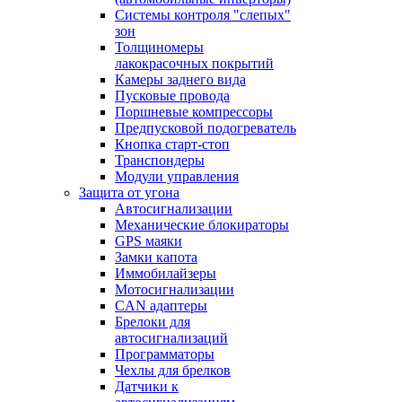
Системы контроля "слепых"
зон
Толщиномеры
лакокрасочных покрытий
Камеры заднего вида
Пусковые провода
Поршневые компрессоры
Предпусковой подогреватель
Кнопка старт-стоп
Транспондеры
Модули управления
Защита от угона
Автосигнализации
Механические блoкираторы
GPS маяки
Замки капота
Иммобилайзеры
Мотосигнализации
CAN адаптеры
Брелоки для
автосигнализаций
Программаторы
Чехлы для брелков
Датчики к