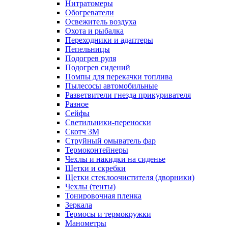
Нитратомеры
Обогреватели
Освежитель воздуха
Охота и рыбалка
Переходники и адаптеры
Пепельницы
Подогрев руля
Подогрев сидений
Помпы для перекачки топлива
Пылесосы автомобильные
Разветвители гнезда прикуривателя
Разное
Сейфы
Светильники-переноски
Скотч 3М
Струйный омыватель фар
Термоконтейнеры
Чехлы и накидки на сиденье
Щетки и скребки
Щетки стеклоочистителя (дворники)
Чехлы (тенты)
Тонировочная пленка
Зеркалa
Термосы и термокружки
Манометры