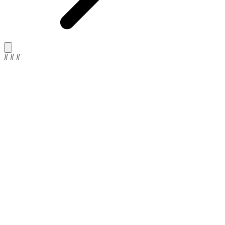
#
#
#