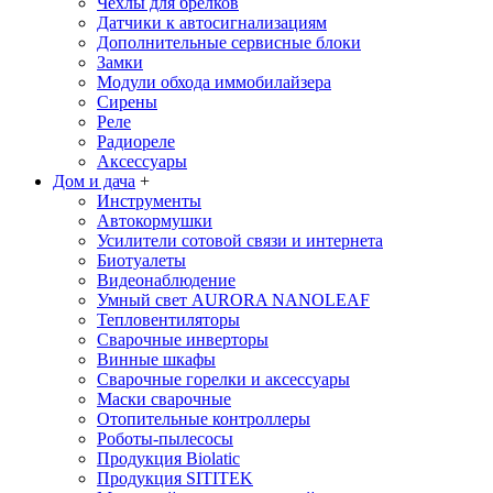
Чехлы для брелков
Датчики к автосигнализациям
Дополнительные сервисные блоки
Замки
Модули обхода иммобилайзера
Сирены
Реле
Радиореле
Аксессуары
Дом и дача
+
Инструменты
Автокормушки
Усилители сотовой связи и интернета
Биотуалеты
Видеонаблюдение
Умный свет AURORA NANOLEAF
Тепловентиляторы
Сварочные инверторы
Винные шкафы
Сварочные горелки и аксессуары
Маски сварочные
Отопительные контроллеры
Роботы-пылесосы
Продукция Biolatic
Продукция SITITEK