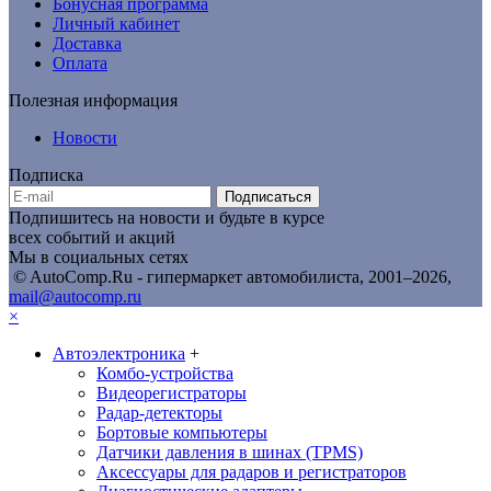
Бонусная программа
Личный кабинет
Доставка
Оплата
Полезная информация
Новости
Подписка
Подписаться
Подпишитесь на новости и будьте в курсе
всех событий и акций
Мы в социальных сетях
© AutoComp.Ru - гипермаркет автомобилиста, 2001–2026,
mail@autocomp.ru
×
Автоэлектроника
+
Комбо-устройства
Видеорегистраторы
Радар-детекторы
Бортовые компьютеры
Датчики давления в шинах (TPMS)
Аксессуары для радаров и регистраторов