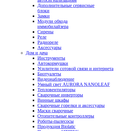
автосигнализациям
Дополнительные сервисные
блоки
Замки
Модули обхода
иммобилайзера
Сирены
Реле
Радиореле
Аксессуары
Дом и дача
Инструменты
Автокормушки
Усилители сотовой связи и интернета
Биотуалеты
Видеонаблюдение
Умный свет AURORA NANOLEAF
Тепловентиляторы
Сварочные инверторы
Винные шкафы
Сварочные горелки и аксессуары
Маски сварочные
Отопительные контроллеры
Роботы-пылесосы
Продукция Biolatic