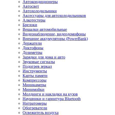
Автокондиционеры
Aвтосвет
Автохолодильники
Аксессуары для автохолодильников
Алкотестеры
Брелоки
Вешалки автомобильные
Видеонаблюдение, видеодомофоны
Внешние аккумуляторы (PowerBank)
Держатели
Диктофоны
Дозиметры
Зарядки для дома и авто
Звуковые сигналы
Подогрев зеркал
Инструменты
Карты памяти
Компрессоры
Миникамеры
Минимойки
Молдинги и накладки на кузов
Наушники и гарнитура Bluetooth
Нитратомеры
Обогреватели
Освежитель воздуха