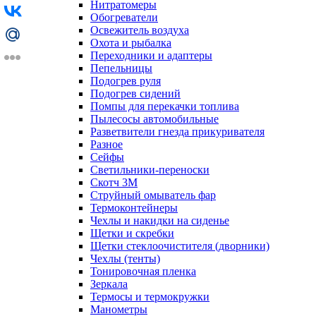
Нитратомеры
Обогреватели
Освежитель воздуха
Охота и рыбалка
Переходники и адаптеры
Пепельницы
Подогрев руля
Подогрев сидений
Помпы для перекачки топлива
Пылесосы автомобильные
Разветвители гнезда прикуривателя
Разное
Сейфы
Светильники-переноски
Скотч 3М
Струйный омыватель фар
Термоконтейнеры
Чехлы и накидки на сиденье
Щетки и скребки
Щетки стеклоочистителя (дворники)
Чехлы (тенты)
Тонировочная пленка
Зеркалa
Термосы и термокружки
Манометры