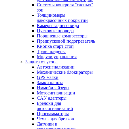
Системы контроля "слепых"
зон
Толщиномеры
лакокрасочных покрытий
Камеры заднего вида
Пусковые провода
Поршневые компрессоры
Предпусковой подогреватель
Кнопка старт-стоп
Транспондеры
Модули управления
Защита от угона
Автосигнализации
Механические блoкираторы
GPS маяки
Замки капота
Иммобилайзеры
Мотосигнализации
CAN адаптеры
Брелоки для
автосигнализаций
Программаторы
Чехлы для брелков
Датчики к