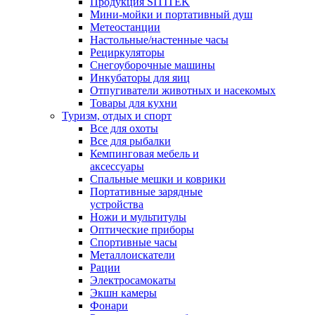
Продукция SITITEK
Мини-мойки и портативный душ
Метеостанции
Настольные/настенные часы
Рециркуляторы
Снегоуборочные машины
Инкубаторы для яиц
Отпугиватели животных и насекомых
Товары для кухни
Туризм, отдых и спорт
Все для охоты
Все для рыбалки
Кемпинговая мебель и
аксессуары
Спальные мешки и коврики
Портативные зарядные
устройства
Ножи и мультитулы
Оптические приборы
Спортивные часы
Металлоискатели
Рации
Электросамокаты
Экшн камеры
Фонари