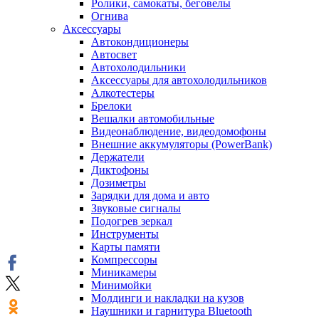
Ролики, самокаты, беговелы
Огнива
Аксессуары
Автокондиционеры
Aвтосвет
Автохолодильники
Аксессуары для автохолодильников
Алкотестеры
Брелоки
Вешалки автомобильные
Видеонаблюдение, видеодомофоны
Внешние аккумуляторы (PowerBank)
Держатели
Диктофоны
Дозиметры
Зарядки для дома и авто
Звуковые сигналы
Подогрев зеркал
Инструменты
Карты памяти
Компрессоры
Миникамеры
Минимойки
Молдинги и накладки на кузов
Наушники и гарнитура Bluetooth