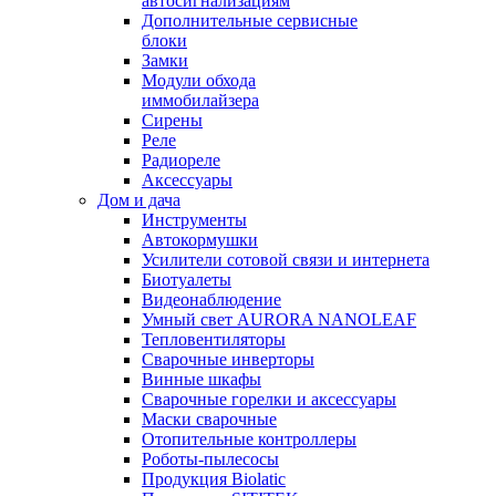
автосигнализациям
Дополнительные сервисные
блоки
Замки
Модули обхода
иммобилайзера
Сирены
Реле
Радиореле
Аксессуары
Дом и дача
Инструменты
Автокормушки
Усилители сотовой связи и интернета
Биотуалеты
Видеонаблюдение
Умный свет AURORA NANOLEAF
Тепловентиляторы
Сварочные инверторы
Винные шкафы
Сварочные горелки и аксессуары
Маски сварочные
Отопительные контроллеры
Роботы-пылесосы
Продукция Biolatic