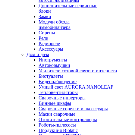
автосигнализациям
Дополнительные сервисные
блоки
Замки
Модули обхода
иммобилайзера
Сирены
Реле
Радиореле
Аксессуары
Дом и дача
Инструменты
Автокормушки
Усилители сотовой связи и интернета
Биотуалеты
Видеонаблюдение
Умный свет AURORA NANOLEAF
Тепловентиляторы
Сварочные инверторы
Винные шкафы
Сварочные горелки и аксессуары
Маски сварочные
Отопительные контроллеры
Роботы-пылесосы
Продукция Biolatic