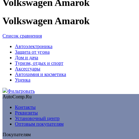
Volkswagen Amarok
Volkswagen Amarok
Список сравнения
Автоэлектроника
Защита от угона
Дом и дача
Туризм, отдых и спорт
Аксессуары
Автохимия и косметика
Уценка
Фильтровать
AutoComp.Ru
Контакты
Реквизиты
Установочный центр
Оптовым покупателям
Покупателям