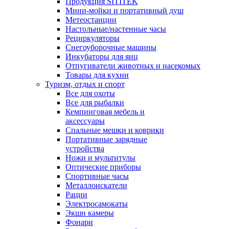
Продукция SITITEK
Мини-мойки и портативный душ
Метеостанции
Настольные/настенные часы
Рециркуляторы
Снегоуборочные машины
Инкубаторы для яиц
Отпугиватели животных и насекомых
Товары для кухни
Туризм, отдых и спорт
Все для охоты
Все для рыбалки
Кемпинговая мебель и
аксессуары
Спальные мешки и коврики
Портативные зарядные
устройства
Ножи и мультитулы
Оптические приборы
Спортивные часы
Металлоискатели
Рации
Электросамокаты
Экшн камеры
Фонари