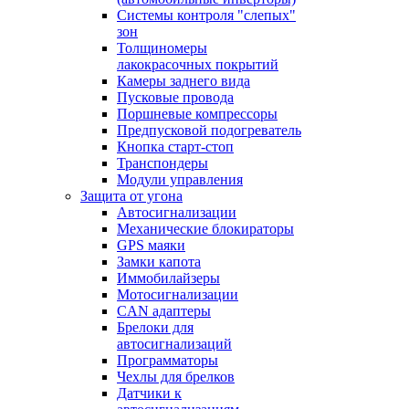
Системы контроля "слепых"
зон
Толщиномеры
лакокрасочных покрытий
Камеры заднего вида
Пусковые провода
Поршневые компрессоры
Предпусковой подогреватель
Кнопка старт-стоп
Транспондеры
Модули управления
Защита от угона
Автосигнализации
Механические блoкираторы
GPS маяки
Замки капота
Иммобилайзеры
Мотосигнализации
CAN адаптеры
Брелоки для
автосигнализаций
Программаторы
Чехлы для брелков
Датчики к