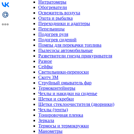
Нитратомеры
Обогреватели
Освежитель воздуха
Охота и рыбалка
Переходники и адаптеры
Пепельницы
Подогрев руля
Подогрев сидений
Помпы для перекачки топлива
Пылесосы автомобильные
Разветвители гнезда прикуривателя
Разное
Сейфы
Светильники-переноски
Скотч 3М
Струйный омыватель фар
Термоконтейнеры
Чехлы и накидки на сиденье
Щетки и скребки
Щетки стеклоочистителя (дворники)
Чехлы (тенты)
Тонировочная пленка
Зеркалa
Термосы и термокружки
Манометры