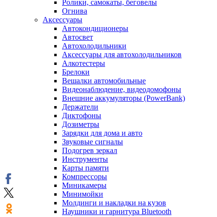
Ролики, самокаты, беговелы
Огнива
Аксессуары
Автокондиционеры
Aвтосвет
Автохолодильники
Аксессуары для автохолодильников
Алкотестеры
Брелоки
Вешалки автомобильные
Видеонаблюдение, видеодомофоны
Внешние аккумуляторы (PowerBank)
Держатели
Диктофоны
Дозиметры
Зарядки для дома и авто
Звуковые сигналы
Подогрев зеркал
Инструменты
Карты памяти
Компрессоры
Миникамеры
Минимойки
Молдинги и накладки на кузов
Наушники и гарнитура Bluetooth