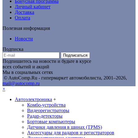
Бонусная программа
Личный кабинет
Доставка
Оплата
Полезная информация
Новости
Подписка
Подписаться
Подпишитесь на новости и будьте в курсе
всех событий и акций
Мы в социальных сетях
© AutoComp.Ru - гипермаркет автомобилиста, 2001–2026,
mail@autocomp.ru
×
Автоэлектроника
+
Комбо-устройства
Видеорегистраторы
Радар-детекторы
Бортовые компьютеры
Датчики давления в шинах (TPMS)
Аксессуары для радаров и регистраторов