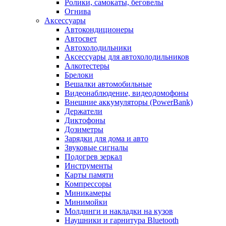
Ролики, самокаты, беговелы
Огнива
Аксессуары
Автокондиционеры
Aвтосвет
Автохолодильники
Аксессуары для автохолодильников
Алкотестеры
Брелоки
Вешалки автомобильные
Видеонаблюдение, видеодомофоны
Внешние аккумуляторы (PowerBank)
Держатели
Диктофоны
Дозиметры
Зарядки для дома и авто
Звуковые сигналы
Подогрев зеркал
Инструменты
Карты памяти
Компрессоры
Миникамеры
Минимойки
Молдинги и накладки на кузов
Наушники и гарнитура Bluetooth