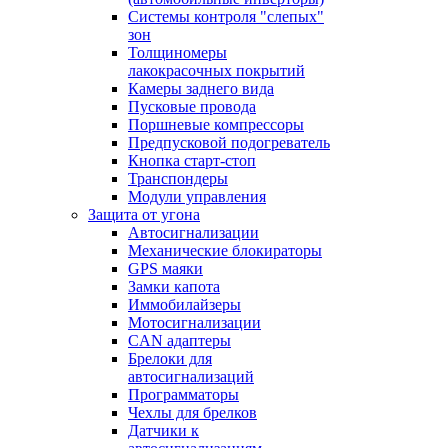
Системы контроля "слепых"
зон
Толщиномеры
лакокрасочных покрытий
Камеры заднего вида
Пусковые провода
Поршневые компрессоры
Предпусковой подогреватель
Кнопка старт-стоп
Транспондеры
Модули управления
Защита от угона
Автосигнализации
Механические блoкираторы
GPS маяки
Замки капота
Иммобилайзеры
Мотосигнализации
CAN адаптеры
Брелоки для
автосигнализаций
Программаторы
Чехлы для брелков
Датчики к