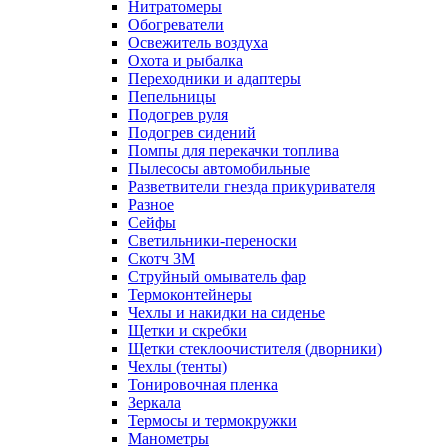
Нитратомеры
Обогреватели
Освежитель воздуха
Охота и рыбалка
Переходники и адаптеры
Пепельницы
Подогрев руля
Подогрев сидений
Помпы для перекачки топлива
Пылесосы автомобильные
Разветвители гнезда прикуривателя
Разное
Сейфы
Светильники-переноски
Скотч 3М
Струйный омыватель фар
Термоконтейнеры
Чехлы и накидки на сиденье
Щетки и скребки
Щетки стеклоочистителя (дворники)
Чехлы (тенты)
Тонировочная пленка
Зеркалa
Термосы и термокружки
Манометры