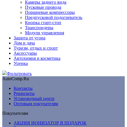
Камеры заднего вида
Пусковые провода
Поршневые компрессоры
Предпусковой подогреватель
Кнопка старт-стоп
Транспондеры
Модули управления
Защита от угона
Дом и дача
Туризм, отдых и спорт
Аксессуары
Автохимия и косметика
Уценка
Фильтровать
AutoComp.Ru
Контакты
Реквизиты
Установочный центр
Оптовым покупателям
Покупателям
АКЦИЯ ИОНИЗАТОР В ПОДАРОК