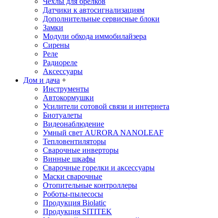
Чехлы для брелков
Датчики к автосигнализациям
Дополнительные сервисные блоки
Замки
Модули обхода иммобилайзера
Сирены
Реле
Радиореле
Аксессуары
Дом и дача
+
Инструменты
Автокормушки
Усилители сотовой связи и интернета
Биотуалеты
Видеонаблюдение
Умный свет AURORA NANOLEAF
Тепловентиляторы
Сварочные инверторы
Винные шкафы
Сварочные горелки и аксессуары
Маски сварочные
Отопительные контроллеры
Роботы-пылесосы
Продукция Biolatic
Продукция SITITEK