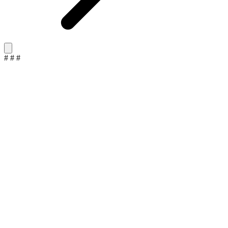
#
#
#