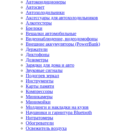
Автокондиционеры
Aвтосвет
Автохолодильники
Аксессуары для автохолодильников
Алкотестеры
Брелоки
Вешалки автомобильные
Видеонаблюдение, видеодомофоны
Внешние аккумуляторы (PowerBank)
Держатели
Диктофоны
Дозиметры
Зарядки для дома и авто
Звуковые сигналы
Подогрев зеркал
Инструменты
Карты памяти
Компрессоры
Миникамеры
Минимойки
Молдинги и накладки на кузов
Наушники и гарнитура Bluetooth
Нитратомеры
Обогреватели
Освежитель воздуха