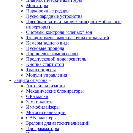
Диагностические адаптеры
Мониторы
Парковочные радары
Пуско-зарядные устройства
Преобразователи напряжения (автомобильные
инверторы)
Системы контроля "слепых" зон
Толщиномеры лакокрасочных покрытий
Камеры заднего вида
Пусковые провода
Поршневые компрессоры
Предпусковой подогреватель
Кнопка старт-стоп
Транспондеры
Модули управления
Защита от угона
+
Автосигнализации
Механические блoкираторы
GPS маяки
Замки капота
Иммобилайзеры
Мотосигнализации
CAN адаптеры
Брелоки для автосигнализаций
Программаторы