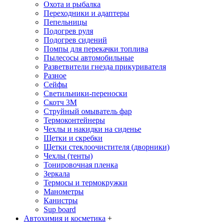
Охота и рыбалка
Переходники и адаптеры
Пепельницы
Подогрев руля
Подогрев сидений
Помпы для перекачки топлива
Пылесосы автомобильные
Разветвители гнезда прикуривателя
Разное
Сейфы
Светильники-переноски
Скотч 3М
Струйный омыватель фар
Термоконтейнеры
Чехлы и накидки на сиденье
Щетки и скребки
Щетки стеклоочистителя (дворники)
Чехлы (тенты)
Тонировочная пленка
Зеркалa
Термосы и термокружки
Манометры
Канистры
Sup board
Автохимия и косметика
+