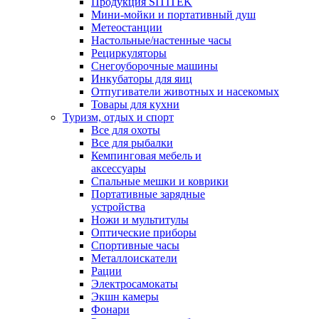
Продукция SITITEK
Мини-мойки и портативный душ
Метеостанции
Настольные/настенные часы
Рециркуляторы
Снегоуборочные машины
Инкубаторы для яиц
Отпугиватели животных и насекомых
Товары для кухни
Туризм, отдых и спорт
Все для охоты
Все для рыбалки
Кемпинговая мебель и
аксессуары
Спальные мешки и коврики
Портативные зарядные
устройства
Ножи и мультитулы
Оптические приборы
Спортивные часы
Металлоискатели
Рации
Электросамокаты
Экшн камеры
Фонари