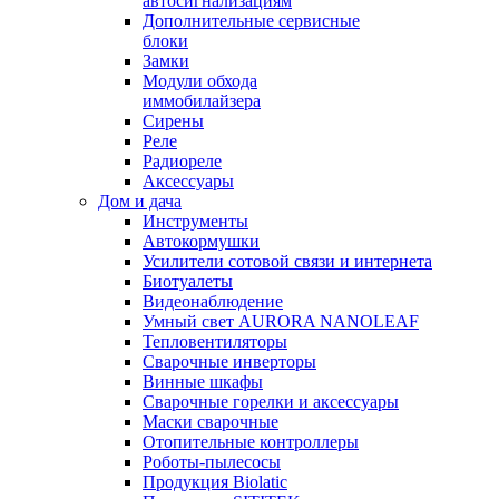
автосигнализациям
Дополнительные сервисные
блоки
Замки
Модули обхода
иммобилайзера
Сирены
Реле
Радиореле
Аксессуары
Дом и дача
Инструменты
Автокормушки
Усилители сотовой связи и интернета
Биотуалеты
Видеонаблюдение
Умный свет AURORA NANOLEAF
Тепловентиляторы
Сварочные инверторы
Винные шкафы
Сварочные горелки и аксессуары
Маски сварочные
Отопительные контроллеры
Роботы-пылесосы
Продукция Biolatic