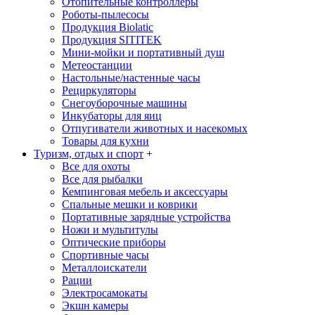
Отопительные контроллеры
Роботы-пылесосы
Продукция Biolatic
Продукция SITITEK
Мини-мойки и портативный душ
Метеостанции
Настольные/настенные часы
Рециркуляторы
Снегоуборочные машины
Инкубаторы для яиц
Отпугиватели животных и насекомых
Товары для кухни
Туризм, отдых и спорт
+
Все для охоты
Все для рыбалки
Кемпинговая мебель и аксессуары
Спальные мешки и коврики
Портативные зарядные устройства
Ножи и мультитулы
Оптические приборы
Спортивные часы
Металлоискатели
Рации
Электросамокаты
Экшн камеры