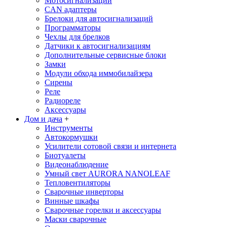
Мотосигнализации
CAN адаптеры
Брелоки для автосигнализаций
Программаторы
Чехлы для брелков
Датчики к автосигнализациям
Дополнительные сервисные блоки
Замки
Модули обхода иммобилайзера
Сирены
Реле
Радиореле
Аксессуары
Дом и дача
+
Инструменты
Автокормушки
Усилители сотовой связи и интернета
Биотуалеты
Видеонаблюдение
Умный свет AURORA NANOLEAF
Тепловентиляторы
Сварочные инверторы
Винные шкафы
Сварочные горелки и аксессуары
Маски сварочные