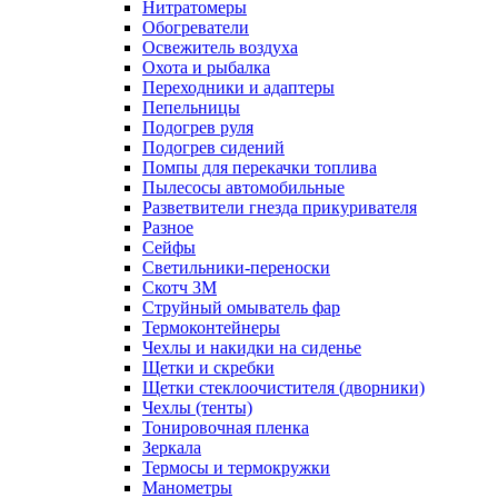
Нитратомеры
Обогреватели
Освежитель воздуха
Охота и рыбалка
Переходники и адаптеры
Пепельницы
Подогрев руля
Подогрев сидений
Помпы для перекачки топлива
Пылесосы автомобильные
Разветвители гнезда прикуривателя
Разное
Сейфы
Светильники-переноски
Скотч 3М
Струйный омыватель фар
Термоконтейнеры
Чехлы и накидки на сиденье
Щетки и скребки
Щетки стеклоочистителя (дворники)
Чехлы (тенты)
Тонировочная пленка
Зеркалa
Термосы и термокружки
Манометры