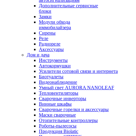
автосигнализациям
Дополнительные сервисные
блоки
Замки
Модули обхода
иммобилайзера
Сирены
Реле
Радиореле
Аксессуары
Дом и дача
Инструменты
Автокормушки
Усилители сотовой связи и интернета
Биотуалеты
Видеонаблюдение
Умный свет AURORA NANOLEAF
Тепловентиляторы
Сварочные инверторы
Винные шкафы
Сварочные горелки и аксессуары
Маски сварочные
Отопительные контроллеры
Роботы-пылесосы
Продукция Biolatic