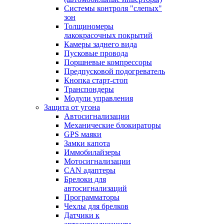
Системы контроля "слепых"
зон
Толщиномеры
лакокрасочных покрытий
Камеры заднего вида
Пусковые провода
Поршневые компрессоры
Предпусковой подогреватель
Кнопка старт-стоп
Транспондеры
Модули управления
Защита от угона
Автосигнализации
Механические блoкираторы
GPS маяки
Замки капота
Иммобилайзеры
Мотосигнализации
CAN адаптеры
Брелоки для
автосигнализаций
Программаторы
Чехлы для брелков
Датчики к