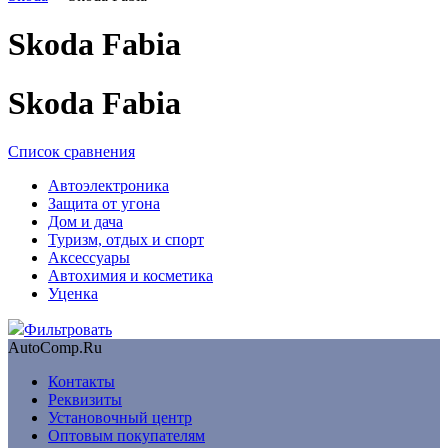
Skoda Fabia
Skoda Fabia
Список сравнения
Автоэлектроника
Защита от угона
Дом и дача
Туризм, отдых и спорт
Аксессуары
Автохимия и косметика
Уценка
Фильтровать
AutoComp.Ru
Контакты
Реквизиты
Установочный центр
Оптовым покупателям