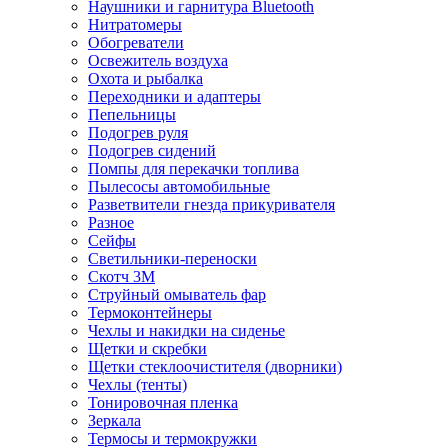
Наушники и гарнитура Bluetooth
Нитратомеры
Обогреватели
Освежитель воздуха
Охота и рыбалка
Переходники и адаптеры
Пепельницы
Подогрев руля
Подогрев сидений
Помпы для перекачки топлива
Пылесосы автомобильные
Разветвители гнезда прикуривателя
Разное
Сейфы
Светильники-переноски
Скотч 3М
Струйный омыватель фар
Термоконтейнеры
Чехлы и накидки на сиденье
Щетки и скребки
Щетки стеклоочистителя (дворники)
Чехлы (тенты)
Тонировочная пленка
Зеркалa
Термосы и термокружки