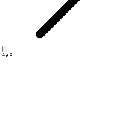
#
#
#