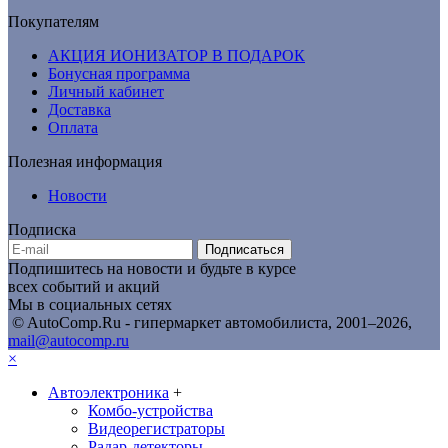
Покупателям
АКЦИЯ ИОНИЗАТОР В ПОДАРОК
Бонусная программа
Личный кабинет
Доставка
Оплата
Полезная информация
Новости
Подписка
Подписаться
Подпишитесь на новости и будьте в курсе
всех событий и акций
Мы в социальных сетях
© AutoComp.Ru - гипермаркет автомобилиста, 2001–2026,
mail@autocomp.ru
×
Автоэлектроника
+
Комбо-устройства
Видеорегистраторы
Радар-детекторы