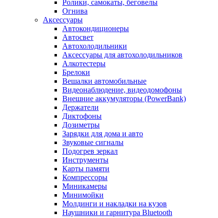
Ролики, самокаты, беговелы
Огнива
Аксессуары
Автокондиционеры
Aвтосвет
Автохолодильники
Аксессуары для автохолодильников
Алкотестеры
Брелоки
Вешалки автомобильные
Видеонаблюдение, видеодомофоны
Внешние аккумуляторы (PowerBank)
Держатели
Диктофоны
Дозиметры
Зарядки для дома и авто
Звуковые сигналы
Подогрев зеркал
Инструменты
Карты памяти
Компрессоры
Миникамеры
Минимойки
Молдинги и накладки на кузов
Наушники и гарнитура Bluetooth