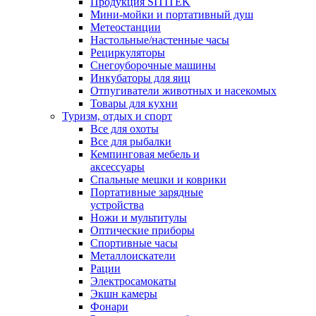
Продукция SITITEK
Мини-мойки и портативный душ
Метеостанции
Настольные/настенные часы
Рециркуляторы
Снегоуборочные машины
Инкубаторы для яиц
Отпугиватели животных и насекомых
Товары для кухни
Туризм, отдых и спорт
Все для охоты
Все для рыбалки
Кемпинговая мебель и
аксессуары
Спальные мешки и коврики
Портативные зарядные
устройства
Ножи и мультитулы
Оптические приборы
Спортивные часы
Металлоискатели
Рации
Электросамокаты
Экшн камеры
Фонари