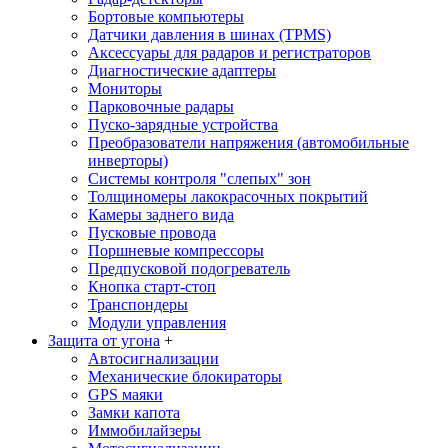
Бортовые компьютеры
Датчики давления в шинах (TPMS)
Аксессуары для радаров и регистраторов
Диагностические адаптеры
Мониторы
Парковочные радары
Пуско-зарядные устройства
Преобразователи напряжения (автомобильные
инверторы)
Системы контроля "слепых" зон
Толщиномеры лакокрасочных покрытий
Камеры заднего вида
Пусковые провода
Поршневые компрессоры
Предпусковой подогреватель
Кнопка старт-стоп
Транспондеры
Модули управления
Защита от угона
+
Автосигнализации
Механические блoкираторы
GPS маяки
Замки капота
Иммобилайзеры