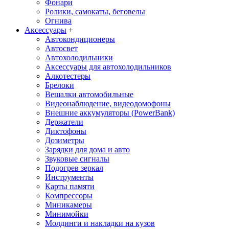
Фонари
Ролики, самокаты, беговелы
Огнива
Аксессуары
+
Автокондиционеры
Aвтосвет
Автохолодильники
Аксессуары для автохолодильников
Алкотестеры
Брелоки
Вешалки автомобильные
Видеонаблюдение, видеодомофоны
Внешние аккумуляторы (PowerBank)
Держатели
Диктофоны
Дозиметры
Зарядки для дома и авто
Звуковые сигналы
Подогрев зеркал
Инструменты
Карты памяти
Компрессоры
Миникамеры
Минимойки
Молдинги и накладки на кузов