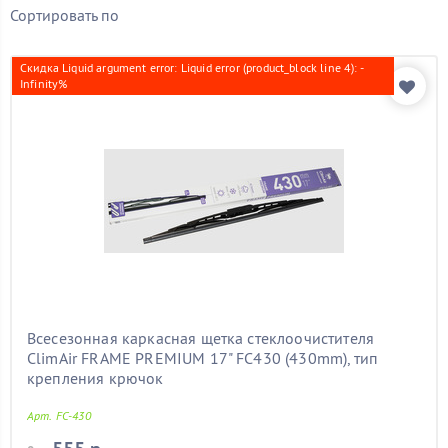
Тип
Сортировать по
Бескаркасные
(34)
Гибридная
(14)
Скидка Liquid argument error: Liquid error (product_block line 4): -
Infinity%
Каркасная
(10)
Бренд
Длина
Показать товары
Всесезонная каркасная щетка стеклоочистителя
ClimAir FRAME PREMIUM 17" FC430 (430mm), тип
крепления крючок
Арт. FC-430