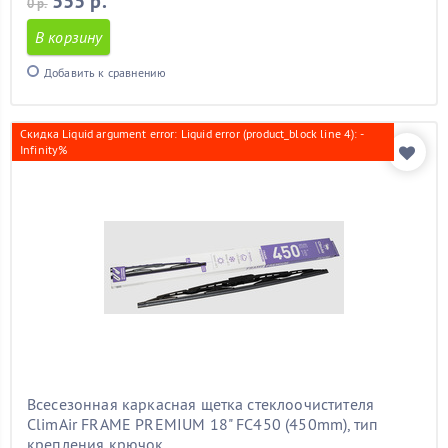
555 р.
0 р.
В корзину
Добавить к сравнению
Скидка Liquid argument error: Liquid error (product_block line 4): -
Infinity%
Всесезонная каркасная щетка стеклоочистителя
ClimAir FRAME PREMIUM 18" FC450 (450mm), тип
крепления крючок