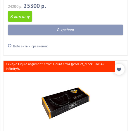
25300 р.
24200 р.
В корзину
В кредит
Добавить к сравнению
Скидка Liquid argument error: Liquid error (product_block line 4): -
Infinity%