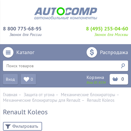
8 800 775-68-95
8 (495) 255-04-60
Звонок для России
Звонок для Москвы
Каталог
Распродажа
Корзина
0
Вход
0
Ваш ID:
6534
Главная
–
Защита от угона
–
Механические блoкираторы
–
Механические блокираторы для Renault
–
Renault Koleos
Renault Koleos
Фильтровать