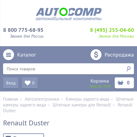
8 800 775-68-95
8 (495) 255-04-60
Звонок для России
Звонок для Москвы
Каталог
Распродажа
Корзина
0
Вход
0
Ваш ID:
3728
Главная
–
Автоэлектроника
–
Камеры заднего вида
–
Штатные
камеры заднего вида
–
Штатные камеры для Renault
–
Renault
Duster
Renault Duster