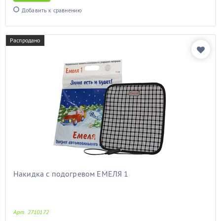
шкода а5
(13)
Добавить к сравнению
шкода октавия
(13)
шкода октавия а5
(13)
шкода тур
(13)
Распродано
шкода фабия
(13)
элантра
(13)
электрический
(13)
Показать товары
Накидка с подогревом ЕМЕЛЯ 1
Арт. 2710172