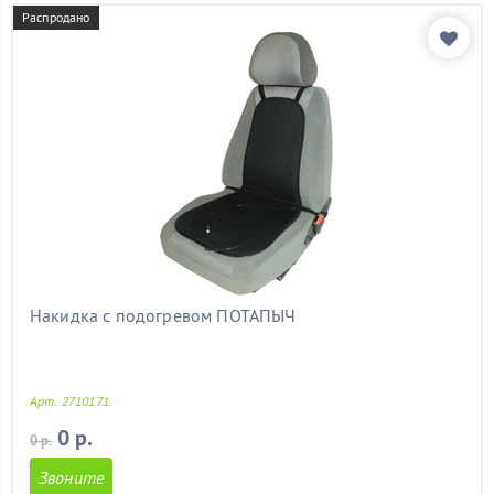
форд мондео
(13)
Распродано
форд фиеста
(13)
форд фокус
(13)
форд фокус 1
(13)
форд фокус 2
(13)
форд фьюжен
(13)
форестер
(13)
хендай
(13)
хендай акцент
(13)
хендай солярис
(13)
ховер
(13)
хонда
(13)
чери амулет
(13)
Накидка с подогревом ПОТАПЫЧ
чери тиго
(13)
шеви нива
(13)
шевроле
(13)
Арт. 2710171
шевроле авео
(13)
шевроле круз
(13)
0 р.
0 р.
шевроле орландо
(13)
Звоните
шкода
(13)