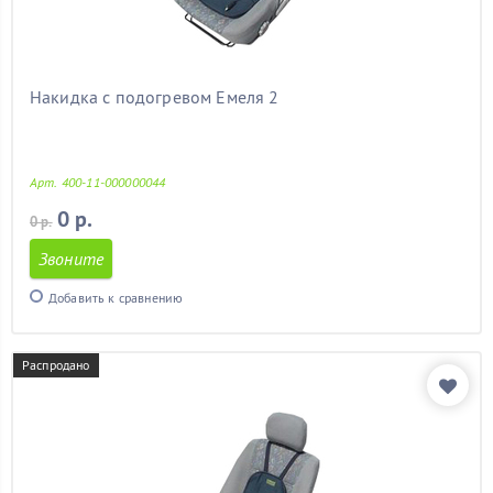
меган
(13)
меган 2
(13)
мерседес
(13)
митсубиси
(13)
Накидка с подогревом Емеля 2
мицубиси
(13)
мондео 3
(13)
мондео 4
(13)
Арт. 400-11-000000044
на 2 сиденья
(1)
на калину
(13)
0 р.
0 р.
на лачетти
(13)
Звоните
на ниву
(13)
на прадо 120
(13)
Добавить к сравнению
на прадо 150
(13)
на шевроле круз
(13)
на шевроле нива
(13)
Распродано
недорогие
(13)
нексия
(13)
ниссан альмера
(13)
ниссан кашкай
(13)
октавия
(13)