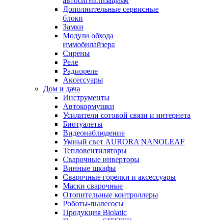
автосигнализациям
Дополнительные сервисные
блоки
Замки
Модули обхода
иммобилайзера
Сирены
Реле
Радиореле
Аксессуары
Дом и дача
Инструменты
Автокормушки
Усилители сотовой связи и интернета
Биотуалеты
Видеонаблюдение
Умный свет AURORA NANOLEAF
Тепловентиляторы
Сварочные инверторы
Винные шкафы
Сварочные горелки и аксессуары
Маски сварочные
Отопительные контроллеры
Роботы-пылесосы
Продукция Biolatic