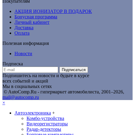
Покупателям
АКЦИЯ ИОНИЗАТОР В ПОДАРОК
Бонусная программа
Личный кабинет
Доставка
Оплата
Полезная информация
Новости
Подписка
Подписаться
Подпишитесь на новости и будьте в курсе
всех событий и акций
Мы в социальных сетях
© AutoComp.Ru - гипермаркет автомобилиста, 2001–2026,
mail@autocomp.ru
×
Автоэлектроника
+
Комбо-устройства
Видеорегистраторы
Радар-детекторы
Бортовые компьютеры