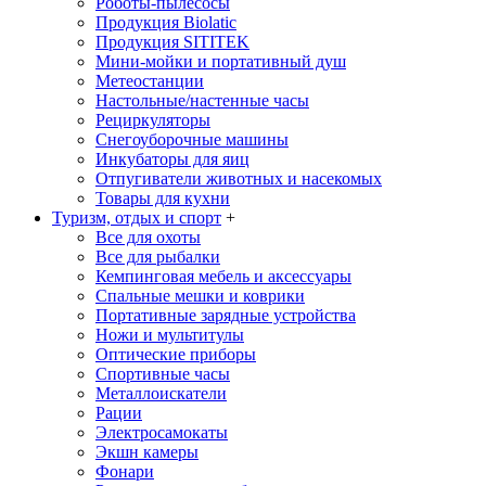
Роботы-пылесосы
Продукция Biolatic
Продукция SITITEK
Мини-мойки и портативный душ
Метеостанции
Настольные/настенные часы
Рециркуляторы
Снегоуборочные машины
Инкубаторы для яиц
Отпугиватели животных и насекомых
Товары для кухни
Туризм, отдых и спорт
+
Все для охоты
Все для рыбалки
Кемпинговая мебель и аксессуары
Спальные мешки и коврики
Портативные зарядные устройства
Ножи и мультитулы
Оптические приборы
Спортивные часы
Металлоискатели
Рации
Электросамокаты
Экшн камеры
Фонари