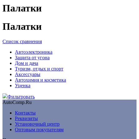
Палатки
Палатки
Список сравнения
Автоэлектроника
Защита от угона
Дом и дача
Туризм, отдых и спорт
Аксессуары
Автохимия и косметика
Уценка
Фильтровать
AutoComp.Ru
Контакты
Реквизиты
Установочный центр
Оптовым покупателям