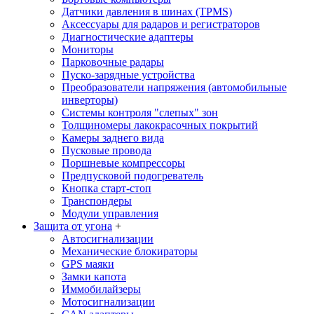
Датчики давления в шинах (TPMS)
Аксессуары для радаров и регистраторов
Диагностические адаптеры
Мониторы
Парковочные радары
Пуско-зарядные устройства
Преобразователи напряжения (автомобильные
инверторы)
Системы контроля "слепых" зон
Толщиномеры лакокрасочных покрытий
Камеры заднего вида
Пусковые провода
Поршневые компрессоры
Предпусковой подогреватель
Кнопка старт-стоп
Транспондеры
Модули управления
Защита от угона
+
Автосигнализации
Механические блoкираторы
GPS маяки
Замки капота
Иммобилайзеры
Мотосигнализации