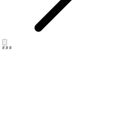
#
#
#