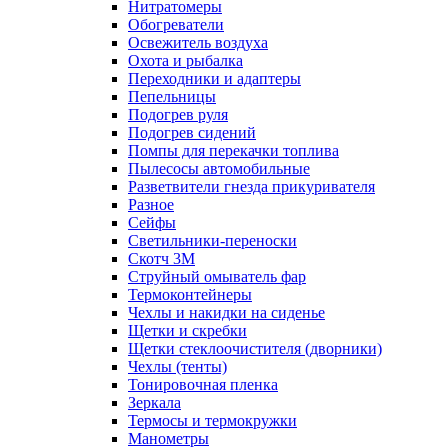
Нитратомеры
Обогреватели
Освежитель воздуха
Охота и рыбалка
Переходники и адаптеры
Пепельницы
Подогрев руля
Подогрев сидений
Помпы для перекачки топлива
Пылесосы автомобильные
Разветвители гнезда прикуривателя
Разное
Сейфы
Светильники-переноски
Скотч 3М
Струйный омыватель фар
Термоконтейнеры
Чехлы и накидки на сиденье
Щетки и скребки
Щетки стеклоочистителя (дворники)
Чехлы (тенты)
Тонировочная пленка
Зеркалa
Термосы и термокружки
Манометры