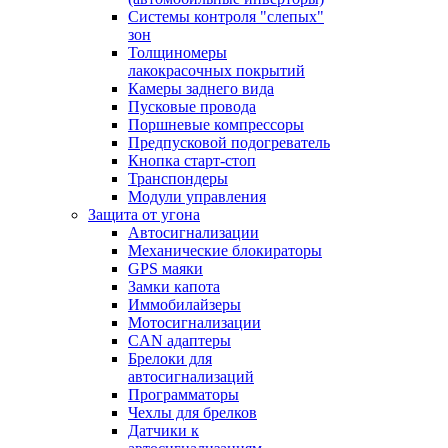
Системы контроля "слепых"
зон
Толщиномеры
лакокрасочных покрытий
Камеры заднего вида
Пусковые провода
Поршневые компрессоры
Предпусковой подогреватель
Кнопка старт-стоп
Транспондеры
Модули управления
Защита от угона
Автосигнализации
Механические блoкираторы
GPS маяки
Замки капота
Иммобилайзеры
Мотосигнализации
CAN адаптеры
Брелоки для
автосигнализаций
Программаторы
Чехлы для брелков
Датчики к