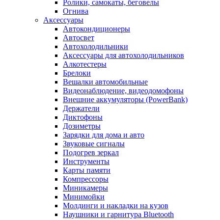
Ролики, самокаты, беговелы
Огнива
Аксессуары
Автокондиционеры
Aвтосвет
Автохолодильники
Аксессуары для автохолодильников
Алкотестеры
Брелоки
Вешалки автомобильные
Видеонаблюдение, видеодомофоны
Внешние аккумуляторы (PowerBank)
Держатели
Диктофоны
Дозиметры
Зарядки для дома и авто
Звуковые сигналы
Подогрев зеркал
Инструменты
Карты памяти
Компрессоры
Миникамеры
Минимойки
Молдинги и накладки на кузов
Наушники и гарнитура Bluetooth