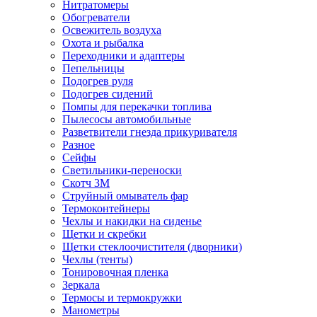
Нитратомеры
Обогреватели
Освежитель воздуха
Охота и рыбалка
Переходники и адаптеры
Пепельницы
Подогрев руля
Подогрев сидений
Помпы для перекачки топлива
Пылесосы автомобильные
Разветвители гнезда прикуривателя
Разное
Сейфы
Светильники-переноски
Скотч 3М
Струйный омыватель фар
Термоконтейнеры
Чехлы и накидки на сиденье
Щетки и скребки
Щетки стеклоочистителя (дворники)
Чехлы (тенты)
Тонировочная пленка
Зеркалa
Термосы и термокружки
Манометры