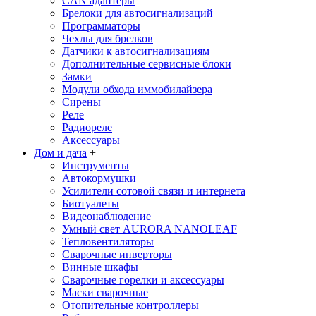
CAN адаптеры
Брелоки для автосигнализаций
Программаторы
Чехлы для брелков
Датчики к автосигнализациям
Дополнительные сервисные блоки
Замки
Модули обхода иммобилайзера
Сирены
Реле
Радиореле
Аксессуары
Дом и дача
+
Инструменты
Автокормушки
Усилители сотовой связи и интернета
Биотуалеты
Видеонаблюдение
Умный свет AURORA NANOLEAF
Тепловентиляторы
Сварочные инверторы
Винные шкафы
Сварочные горелки и аксессуары
Маски сварочные
Отопительные контроллеры