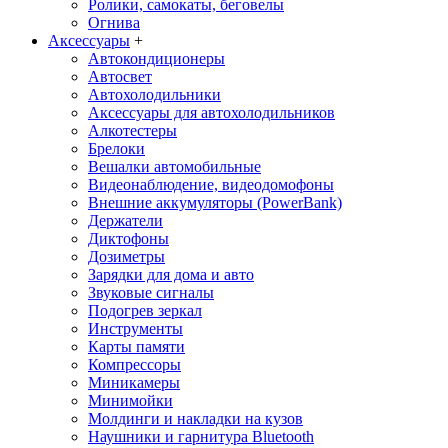
Ролики, самокаты, беговелы
Огнива
Аксессуары
+
Автокондиционеры
Aвтосвет
Автохолодильники
Аксессуары для автохолодильников
Алкотестеры
Брелоки
Вешалки автомобильные
Видеонаблюдение, видеодомофоны
Внешние аккумуляторы (PowerBank)
Держатели
Диктофоны
Дозиметры
Зарядки для дома и авто
Звуковые сигналы
Подогрев зеркал
Инструменты
Карты памяти
Компрессоры
Миникамеры
Минимойки
Молдинги и накладки на кузов
Наушники и гарнитура Bluetooth