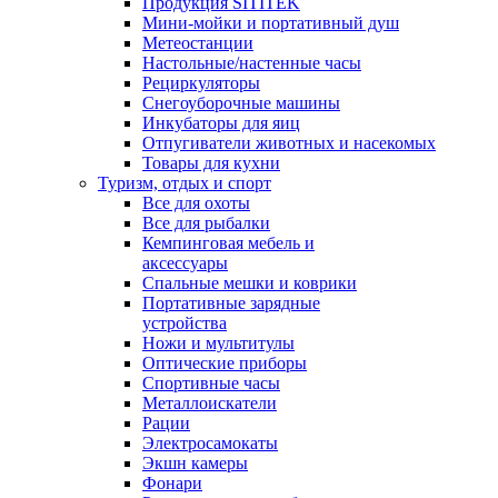
Продукция SITITEK
Мини-мойки и портативный душ
Метеостанции
Настольные/настенные часы
Рециркуляторы
Снегоуборочные машины
Инкубаторы для яиц
Отпугиватели животных и насекомых
Товары для кухни
Туризм, отдых и спорт
Все для охоты
Все для рыбалки
Кемпинговая мебель и
аксессуары
Спальные мешки и коврики
Портативные зарядные
устройства
Ножи и мультитулы
Оптические приборы
Спортивные часы
Металлоискатели
Рации
Электросамокаты
Экшн камеры
Фонари