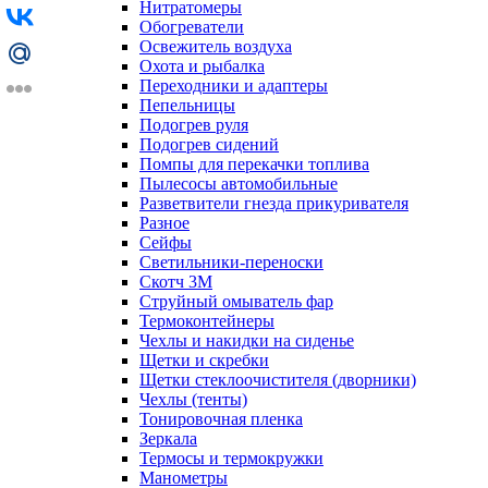
Нитратомеры
Обогреватели
Освежитель воздуха
Охота и рыбалка
Переходники и адаптеры
Пепельницы
Подогрев руля
Подогрев сидений
Помпы для перекачки топлива
Пылесосы автомобильные
Разветвители гнезда прикуривателя
Разное
Сейфы
Светильники-переноски
Скотч 3М
Струйный омыватель фар
Термоконтейнеры
Чехлы и накидки на сиденье
Щетки и скребки
Щетки стеклоочистителя (дворники)
Чехлы (тенты)
Тонировочная пленка
Зеркалa
Термосы и термокружки
Манометры