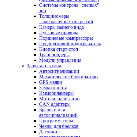
Системы контроля "слепых"
зон
Толщиномеры
лакокрасочных покрытий
Камеры заднего вида
Пусковые провода
Поршневые компрессоры
Предпусковой подогреватель
Кнопка старт-стоп
Транспондеры
Модули управления
Защита от угона
Автосигнализации
Механические блoкираторы
GPS маяки
Замки капота
Иммобилайзеры
Мотосигнализации
CAN адаптеры
Брелоки для
автосигнализаций
Программаторы
Чехлы для брелков
Датчики к