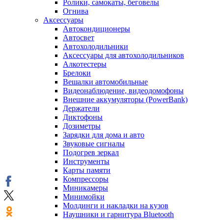
Ролики, самокаты, беговелы
Огнива
Аксессуары
Автокондиционеры
Aвтосвет
Автохолодильники
Аксессуары для автохолодильников
Алкотестеры
Брелоки
Вешалки автомобильные
Видеонаблюдение, видеодомофоны
Внешние аккумуляторы (PowerBank)
Держатели
Диктофоны
Дозиметры
Зарядки для дома и авто
Звуковые сигналы
Подогрев зеркал
Инструменты
Карты памяти
Компрессоры
Миникамеры
Минимойки
Молдинги и накладки на кузов
Наушники и гарнитура Bluetooth