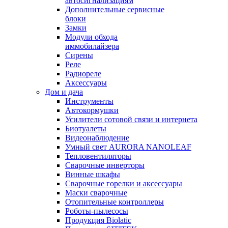
автосигнализациям
Дополнительные сервисные
блоки
Замки
Модули обхода
иммобилайзера
Сирены
Реле
Радиореле
Аксессуары
Дом и дача
Инструменты
Автокормушки
Усилители сотовой связи и интернета
Биотуалеты
Видеонаблюдение
Умный свет AURORA NANOLEAF
Тепловентиляторы
Сварочные инверторы
Винные шкафы
Сварочные горелки и аксессуары
Маски сварочные
Отопительные контроллеры
Роботы-пылесосы
Продукция Biolatic