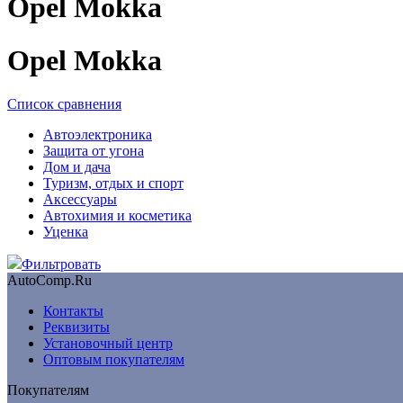
Opel Mokka
Opel Mokka
Список сравнения
Автоэлектроника
Защита от угона
Дом и дача
Туризм, отдых и спорт
Аксессуары
Автохимия и косметика
Уценка
Фильтровать
AutoComp.Ru
Контакты
Реквизиты
Установочный центр
Оптовым покупателям
Покупателям