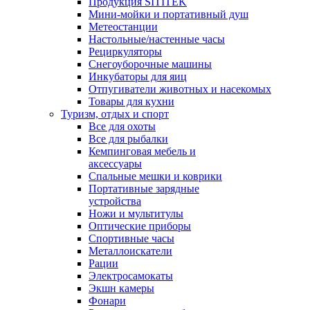
Продукция SITITEK
Мини-мойки и портативный душ
Метеостанции
Настольные/настенные часы
Рециркуляторы
Снегоуборочные машины
Инкубаторы для яиц
Отпугиватели животных и насекомых
Товары для кухни
Туризм, отдых и спорт
Все для охоты
Все для рыбалки
Кемпинговая мебель и
аксессуары
Спальные мешки и коврики
Портативные зарядные
устройства
Ножи и мультитулы
Оптические приборы
Спортивные часы
Металлоискатели
Рации
Электросамокаты
Экшн камеры
Фонари