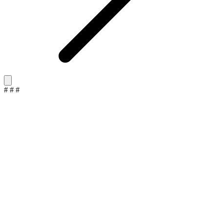
#
#
#