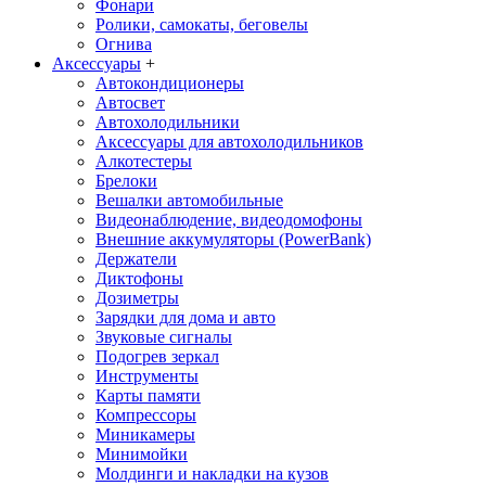
Фонари
Ролики, самокаты, беговелы
Огнива
Аксессуары
+
Автокондиционеры
Aвтосвет
Автохолодильники
Аксессуары для автохолодильников
Алкотестеры
Брелоки
Вешалки автомобильные
Видеонаблюдение, видеодомофоны
Внешние аккумуляторы (PowerBank)
Держатели
Диктофоны
Дозиметры
Зарядки для дома и авто
Звуковые сигналы
Подогрев зеркал
Инструменты
Карты памяти
Компрессоры
Миникамеры
Минимойки
Молдинги и накладки на кузов