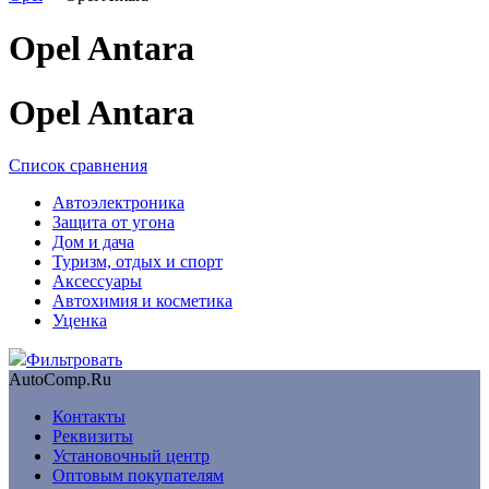
Opel Antara
Opel Antara
Список сравнения
Автоэлектроника
Защита от угона
Дом и дача
Туризм, отдых и спорт
Аксессуары
Автохимия и косметика
Уценка
Фильтровать
AutoComp.Ru
Контакты
Реквизиты
Установочный центр
Оптовым покупателям