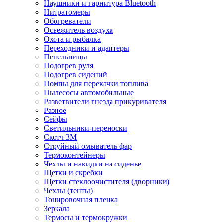
Наушники и гарнитура Bluetooth
Нитратомеры
Обогреватели
Освежитель воздуха
Охота и рыбалка
Переходники и адаптеры
Пепельницы
Подогрев руля
Подогрев сидений
Помпы для перекачки топлива
Пылесосы автомобильные
Разветвители гнезда прикуривателя
Разное
Сейфы
Светильники-переноски
Скотч 3М
Струйный омыватель фар
Термоконтейнеры
Чехлы и накидки на сиденье
Щетки и скребки
Щетки стеклоочистителя (дворники)
Чехлы (тенты)
Тонировочная пленка
Зеркалa
Термосы и термокружки