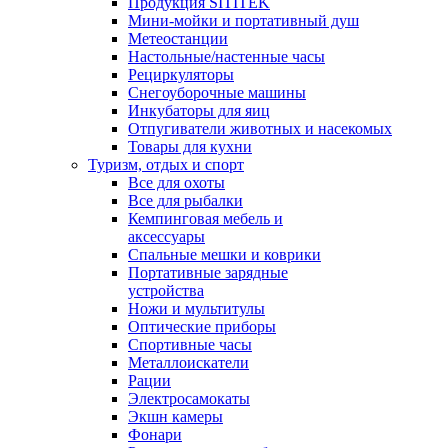
Продукция SITITEK
Мини-мойки и портативный душ
Метеостанции
Настольные/настенные часы
Рециркуляторы
Снегоуборочные машины
Инкубаторы для яиц
Отпугиватели животных и насекомых
Товары для кухни
Туризм, отдых и спорт
Все для охоты
Все для рыбалки
Кемпинговая мебель и
аксессуары
Спальные мешки и коврики
Портативные зарядные
устройства
Ножи и мультитулы
Оптические приборы
Спортивные часы
Металлоискатели
Рации
Электросамокаты
Экшн камеры
Фонари