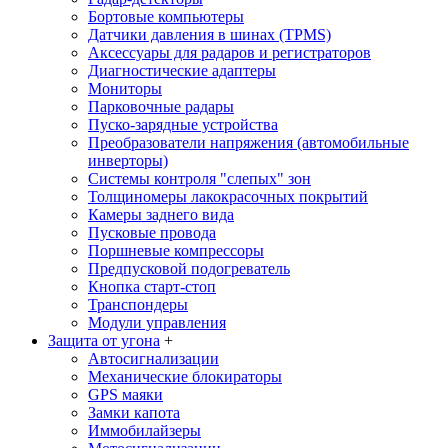
Бортовые компьютеры
Датчики давления в шинах (TPMS)
Аксессуары для радаров и регистраторов
Диагностические адаптеры
Мониторы
Парковочные радары
Пуско-зарядные устройства
Преобразователи напряжения (автомобильные
инверторы)
Системы контроля "слепых" зон
Толщиномеры лакокрасочных покрытий
Камеры заднего вида
Пусковые провода
Поршневые компрессоры
Предпусковой подогреватель
Кнопка старт-стоп
Транспондеры
Модули управления
Защита от угона
+
Автосигнализации
Механические блoкираторы
GPS маяки
Замки капота
Иммобилайзеры