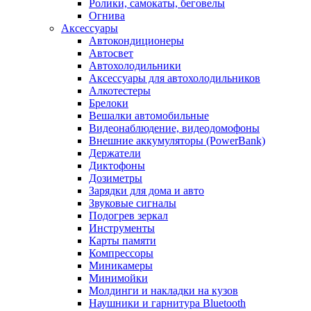
Ролики, самокаты, беговелы
Огнива
Аксессуары
Автокондиционеры
Aвтосвет
Автохолодильники
Аксессуары для автохолодильников
Алкотестеры
Брелоки
Вешалки автомобильные
Видеонаблюдение, видеодомофоны
Внешние аккумуляторы (PowerBank)
Держатели
Диктофоны
Дозиметры
Зарядки для дома и авто
Звуковые сигналы
Подогрев зеркал
Инструменты
Карты памяти
Компрессоры
Миникамеры
Минимойки
Молдинги и накладки на кузов
Наушники и гарнитура Bluetooth