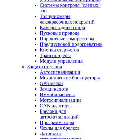
Системы контроля "слепых"
зон
Толщиномеры
лакокрасочных покрытий
Камеры заднего вида
Пусковые провода
Поршневые компрессоры
Предпусковой подогреватель
Кнопка старт-стоп
Транспондеры
Модули управления
Защита от угона
Автосигнализации
Механические блoкираторы
GPS маяки
Замки капота
Иммобилайзеры
Мотосигнализации
CAN адаптеры
Брелоки для
автосигнализаций
Программаторы
Чехлы для брелков
Датчики к