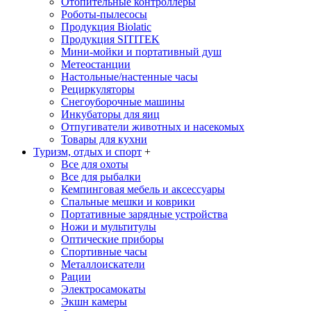
Отопительные контроллеры
Роботы-пылесосы
Продукция Biolatic
Продукция SITITEK
Мини-мойки и портативный душ
Метеостанции
Настольные/настенные часы
Рециркуляторы
Снегоуборочные машины
Инкубаторы для яиц
Отпугиватели животных и насекомых
Товары для кухни
Туризм, отдых и спорт
+
Все для охоты
Все для рыбалки
Кемпинговая мебель и аксессуары
Спальные мешки и коврики
Портативные зарядные устройства
Ножи и мультитулы
Оптические приборы
Спортивные часы
Металлоискатели
Рации
Электросамокаты
Экшн камеры