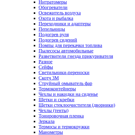
Нитратомеры
Обогреватели
Освежитель воздуха
Охота и рыбалка
Переходники и адаптеры
Пепельницы
Подогрев руля
Подогрев сидений
Помпы для перекачки топлива
Пылесосы автомобильные
Разветвители гнезда прикуривателя
Разное
Сейфы
Светильники-переноски
Скотч 3М
Струйный омыватель фар
Термоконтейнеры
Чехлы и накидки на сиденье
Щетки и скребки
Щетки стеклоочистителя (дворники)
Чехлы (тенты)
Тонировочная пленка
Зеркалa
Термосы и термокружки
Манометры