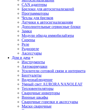
Мотосигнализации
CAN адаптеры
Брелоки для автосигнализаций
Программаторы
Чехлы для брелков
Датчики к автосигнализациям
Дополнительные сервисные блоки
Замки
Модули обхода иммобилайзера
Сирены
Реле
Радиореле
Аксессуары
Дом и дача
+
Инструменты
Автокормушки
Усилители сотовой связи и интернета
Биотуалеты
Видеонаблюдение
Умный свет AURORA NANOLEAF
Тепловентиляторы
Сварочные инверторы
Винные шкафы
Сварочные горелки и аксессуары
Маски сварочные