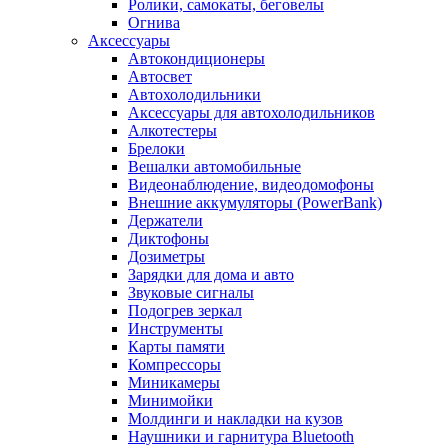
Ролики, самокаты, беговелы
Огнива
Аксессуары
Автокондиционеры
Aвтосвет
Автохолодильники
Аксессуары для автохолодильников
Алкотестеры
Брелоки
Вешалки автомобильные
Видеонаблюдение, видеодомофоны
Внешние аккумуляторы (PowerBank)
Держатели
Диктофоны
Дозиметры
Зарядки для дома и авто
Звуковые сигналы
Подогрев зеркал
Инструменты
Карты памяти
Компрессоры
Миникамеры
Минимойки
Молдинги и накладки на кузов
Наушники и гарнитура Bluetooth