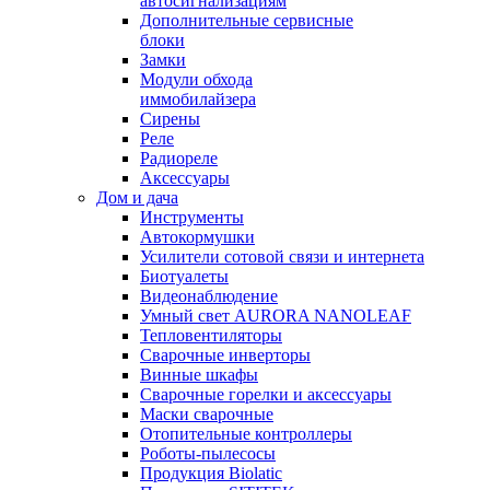
автосигнализациям
Дополнительные сервисные
блоки
Замки
Модули обхода
иммобилайзера
Сирены
Реле
Радиореле
Аксессуары
Дом и дача
Инструменты
Автокормушки
Усилители сотовой связи и интернета
Биотуалеты
Видеонаблюдение
Умный свет AURORA NANOLEAF
Тепловентиляторы
Сварочные инверторы
Винные шкафы
Сварочные горелки и аксессуары
Маски сварочные
Отопительные контроллеры
Роботы-пылесосы
Продукция Biolatic