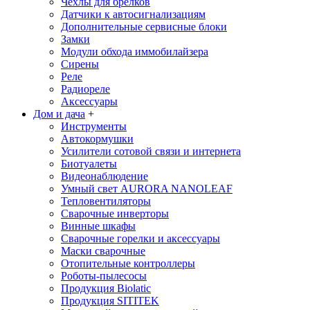
Чехлы для брелков
Датчики к автосигнализациям
Дополнительные сервисные блоки
Замки
Модули обхода иммобилайзера
Сирены
Реле
Радиореле
Аксессуары
Дом и дача
+
Инструменты
Автокормушки
Усилители сотовой связи и интернета
Биотуалеты
Видеонаблюдение
Умный свет AURORA NANOLEAF
Тепловентиляторы
Сварочные инверторы
Винные шкафы
Сварочные горелки и аксессуары
Маски сварочные
Отопительные контроллеры
Роботы-пылесосы
Продукция Biolatic
Продукция SITITEK