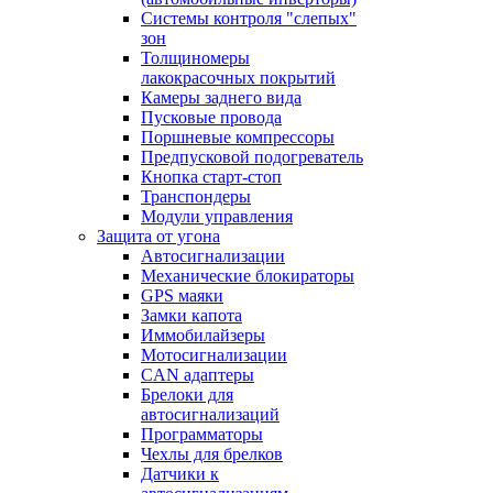
Системы контроля "слепых"
зон
Толщиномеры
лакокрасочных покрытий
Камеры заднего вида
Пусковые провода
Поршневые компрессоры
Предпусковой подогреватель
Кнопка старт-стоп
Транспондеры
Модули управления
Защита от угона
Автосигнализации
Механические блoкираторы
GPS маяки
Замки капота
Иммобилайзеры
Мотосигнализации
CAN адаптеры
Брелоки для
автосигнализаций
Программаторы
Чехлы для брелков
Датчики к