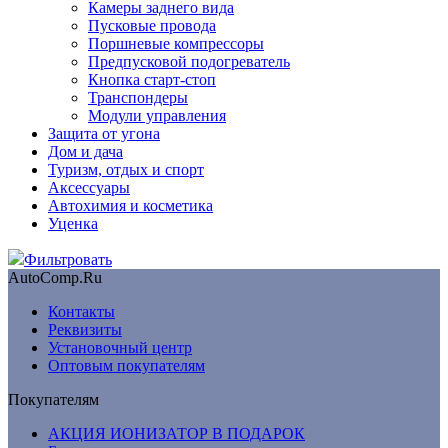
Камеры заднего вида
Пусковые провода
Поршневые компрессоры
Предпусковой подогреватель
Кнопка старт-стоп
Транспондеры
Модули управления
Защита от угона
Дом и дача
Туризм, отдых и спорт
Аксессуары
Автохимия и косметика
Уценка
Фильтровать
AutoComp.Ru
Контакты
Реквизиты
Установочный центр
Оптовым покупателям
Покупателям
АКЦИЯ ИОНИЗАТОР В ПОДАРОК