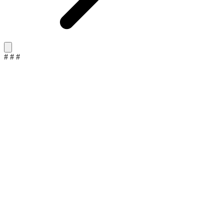
#
#
#