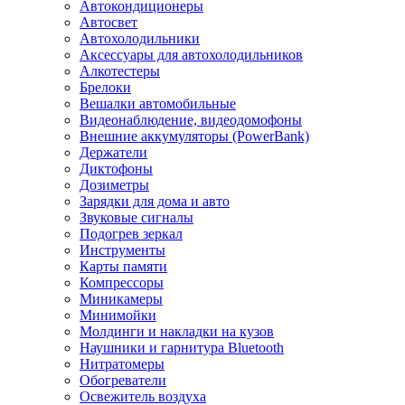
Автокондиционеры
Aвтосвет
Автохолодильники
Аксессуары для автохолодильников
Алкотестеры
Брелоки
Вешалки автомобильные
Видеонаблюдение, видеодомофоны
Внешние аккумуляторы (PowerBank)
Держатели
Диктофоны
Дозиметры
Зарядки для дома и авто
Звуковые сигналы
Подогрев зеркал
Инструменты
Карты памяти
Компрессоры
Миникамеры
Минимойки
Молдинги и накладки на кузов
Наушники и гарнитура Bluetooth
Нитратомеры
Обогреватели
Освежитель воздуха