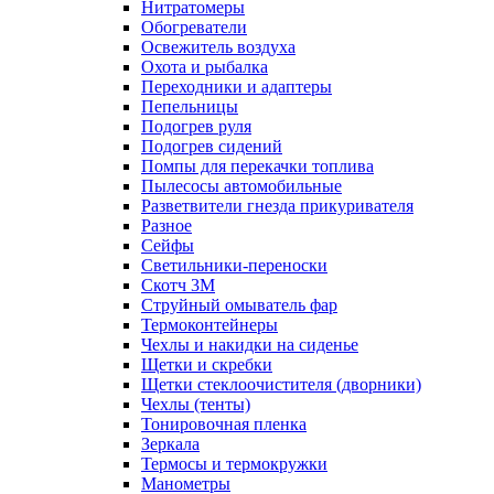
Нитратомеры
Обогреватели
Освежитель воздуха
Охота и рыбалка
Переходники и адаптеры
Пепельницы
Подогрев руля
Подогрев сидений
Помпы для перекачки топлива
Пылесосы автомобильные
Разветвители гнезда прикуривателя
Разное
Сейфы
Светильники-переноски
Скотч 3М
Струйный омыватель фар
Термоконтейнеры
Чехлы и накидки на сиденье
Щетки и скребки
Щетки стеклоочистителя (дворники)
Чехлы (тенты)
Тонировочная пленка
Зеркалa
Термосы и термокружки
Манометры