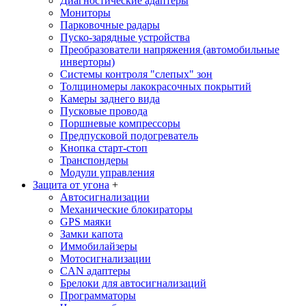
Диагностические адаптеры
Мониторы
Парковочные радары
Пуско-зарядные устройства
Преобразователи напряжения (автомобильные
инверторы)
Системы контроля "слепых" зон
Толщиномеры лакокрасочных покрытий
Камеры заднего вида
Пусковые провода
Поршневые компрессоры
Предпусковой подогреватель
Кнопка старт-стоп
Транспондеры
Модули управления
Защита от угона
+
Автосигнализации
Механические блoкираторы
GPS маяки
Замки капота
Иммобилайзеры
Мотосигнализации
CAN адаптеры
Брелоки для автосигнализаций
Программаторы