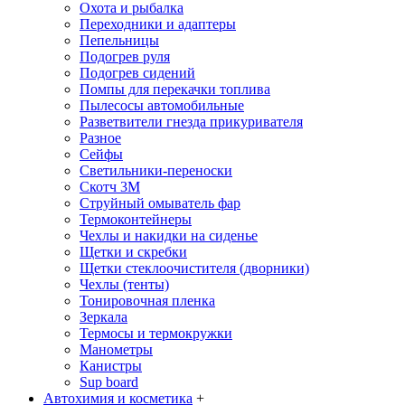
Охота и рыбалка
Переходники и адаптеры
Пепельницы
Подогрев руля
Подогрев сидений
Помпы для перекачки топлива
Пылесосы автомобильные
Разветвители гнезда прикуривателя
Разное
Сейфы
Светильники-переноски
Скотч 3М
Струйный омыватель фар
Термоконтейнеры
Чехлы и накидки на сиденье
Щетки и скребки
Щетки стеклоочистителя (дворники)
Чехлы (тенты)
Тонировочная пленка
Зеркалa
Термосы и термокружки
Манометры
Канистры
Sup board
Автохимия и косметика
+