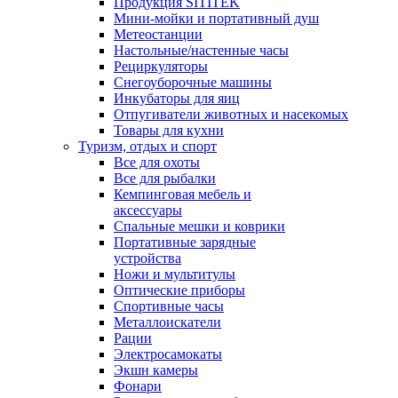
Продукция SITITEK
Мини-мойки и портативный душ
Метеостанции
Настольные/настенные часы
Рециркуляторы
Снегоуборочные машины
Инкубаторы для яиц
Отпугиватели животных и насекомых
Товары для кухни
Туризм, отдых и спорт
Все для охоты
Все для рыбалки
Кемпинговая мебель и
аксессуары
Спальные мешки и коврики
Портативные зарядные
устройства
Ножи и мультитулы
Оптические приборы
Спортивные часы
Металлоискатели
Рации
Электросамокаты
Экшн камеры
Фонари