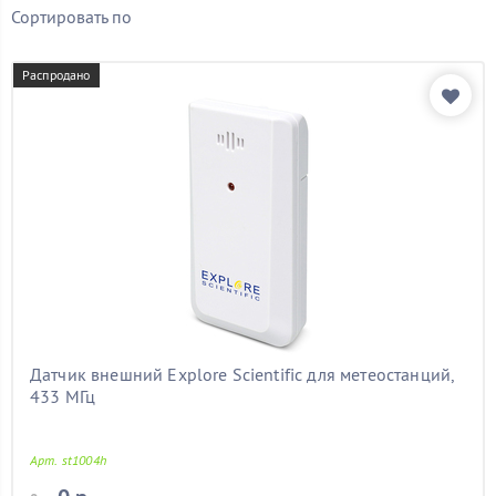
Бренд
Сортировать по
Bresser
(22)
Ea2
(15)
Распродано
Explore Scientific
(1)
LaCrosse
(30)
La Crosse
(6)
LeFutur
(2)
Oregon Scientific
(10)
Показать товары
Датчик внешний Explore Scientific для метеостанций,
433 МГц
Арт. st1004h