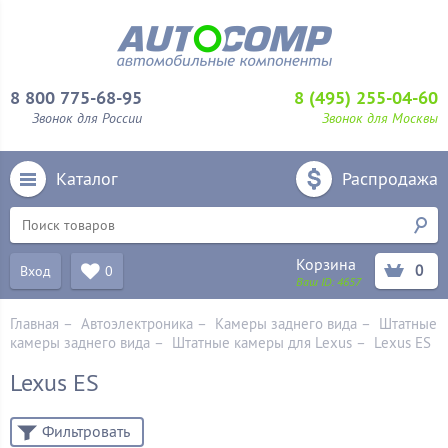
8 800 775-68-95
8 (495) 255-04-60
Звонок для России
Звонок для Москвы
Каталог
Распродажа
Корзина
0
Вход
0
Ваш ID:
4657
Главная
–
Автоэлектроника
–
Камеры заднего вида
–
Штатные
камеры заднего вида
–
Штатные камеры для Lexus
–
Lexus ES
Lexus ES
Фильтровать