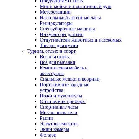
Продукция SITITEK
Мини-мойки и портативный душ
Метеостанции
Настольные/настенные часы
Рециркуляторы
Снегоуборочные машины
Инкубаторы для яиц
Отпугиватели животных и насекомых
Товары для кухни
Туризм, отдых и спорт
Все для охоты
Все для рыбалки
Кемпинговая мебель и
аксессуары
Спальные мешки и коврики
Портативные зарядные
устройства
Ножи и мультитулы
Оптические приборы
Спортивные часы
Металлоискатели
Рации
Электросамокаты
Экшн камеры
Фонари