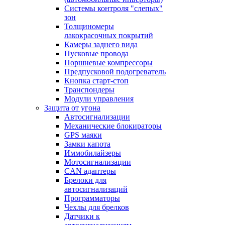
Системы контроля "слепых"
зон
Толщиномеры
лакокрасочных покрытий
Камеры заднего вида
Пусковые провода
Поршневые компрессоры
Предпусковой подогреватель
Кнопка старт-стоп
Транспондеры
Модули управления
Защита от угона
Автосигнализации
Механические блoкираторы
GPS маяки
Замки капота
Иммобилайзеры
Мотосигнализации
CAN адаптеры
Брелоки для
автосигнализаций
Программаторы
Чехлы для брелков
Датчики к