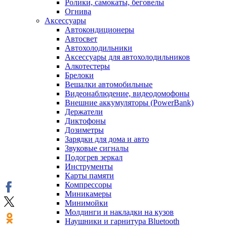
Ролики, самокаты, беговелы
Огнива
Аксессуары
Автокондиционеры
Aвтосвет
Автохолодильники
Аксессуары для автохолодильников
Алкотестеры
Брелоки
Вешалки автомобильные
Видеонаблюдение, видеодомофоны
Внешние аккумуляторы (PowerBank)
Держатели
Диктофоны
Дозиметры
Зарядки для дома и авто
Звуковые сигналы
Подогрев зеркал
Инструменты
Карты памяти
Компрессоры
Миникамеры
Минимойки
Молдинги и накладки на кузов
Наушники и гарнитура Bluetooth