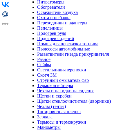
Нитратомеры
Обогреватели
Освежитель воздуха
Охота и рыбалка
Переходники и адаптеры
Пепельницы
Подогрев руля
Подогрев сидений
Помпы для перекачки топлива
Пылесосы автомобильные
Разветвители гнезда прикуривателя
Разное
Сейфы
Светильники-переноски
Скотч 3М
Струйный омыватель фар
Термоконтейнеры
Чехлы и накидки на сиденье
Щетки и скребки
Щетки стеклоочистителя (дворники)
Чехлы (тенты)
Тонировочная пленка
Зеркалa
Термосы и термокружки
Манометры