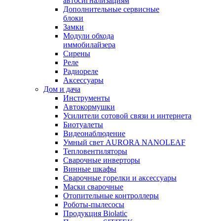
автосигнализациям
Дополнительные сервисные
блоки
Замки
Модули обхода
иммобилайзера
Сирены
Реле
Радиореле
Аксессуары
Дом и дача
Инструменты
Автокормушки
Усилители сотовой связи и интернета
Биотуалеты
Видеонаблюдение
Умный свет AURORA NANOLEAF
Тепловентиляторы
Сварочные инверторы
Винные шкафы
Сварочные горелки и аксессуары
Маски сварочные
Отопительные контроллеры
Роботы-пылесосы
Продукция Biolatic