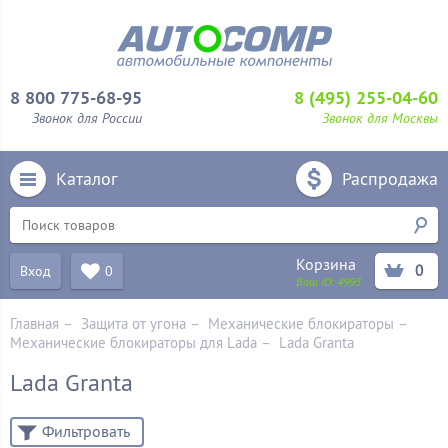
8 800 775-68-95
8 (495) 255-04-60
Звонок для России
Звонок для Москвы
Каталог
Распродажа
Корзина
0
Вход
0
Ваш ID:
4993
Главная
–
Защита от угона
–
Механические блoкираторы
–
Механические блокираторы для Lada
–
Lada Granta
Lada Granta
Фильтровать