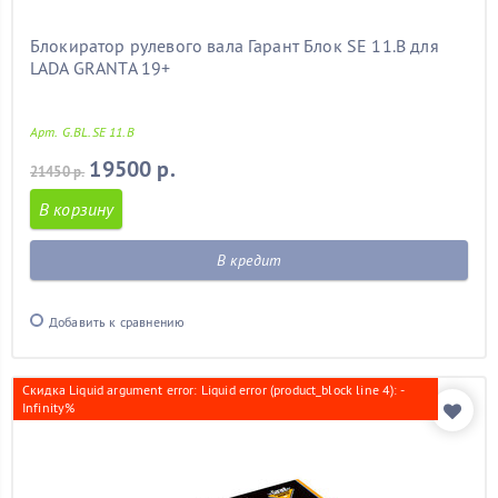
Блокиратор рулевого вала Гарант Блок SE 11.B для
LADA GRANTA 19+
Арт. G.BL.SE 11.B
19500 р.
21450 р.
В корзину
В кредит
Добавить к сравнению
Скидка Liquid argument error: Liquid error (product_block line 4): -
Infinity%