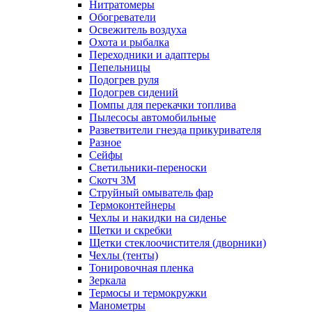
Нитратомеры
Обогреватели
Освежитель воздуха
Охота и рыбалка
Переходники и адаптеры
Пепельницы
Подогрев руля
Подогрев сидений
Помпы для перекачки топлива
Пылесосы автомобильные
Разветвители гнезда прикуривателя
Разное
Сейфы
Светильники-переноски
Скотч 3М
Струйный омыватель фар
Термоконтейнеры
Чехлы и накидки на сиденье
Щетки и скребки
Щетки стеклоочистителя (дворники)
Чехлы (тенты)
Тонировочная пленка
Зеркалa
Термосы и термокружки
Манометры