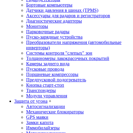
Бортовые компьютеры
Датчики давления в шинах (TPMS)
Аксессуары для радаров и регистраторов
Диагностические адаптеры
Мониторы
Парковочные радары
Пуско-зарядные устройства
Преобразователи напряжения (автомобильные
инверторы)
Системы контроля "слепых" зон
Толщиномеры лакокрасочных покрытий
Камеры заднего вида
Пусковые провода
Поршневые компрессоры
Предпусковой подогреватель
Кнопка старт-стоп
Транспондеры
Модули управления
Защита от угона
+
Автосигнализации
Механические блoкираторы
GPS маяки
Замки капота
Иммобилайзеры