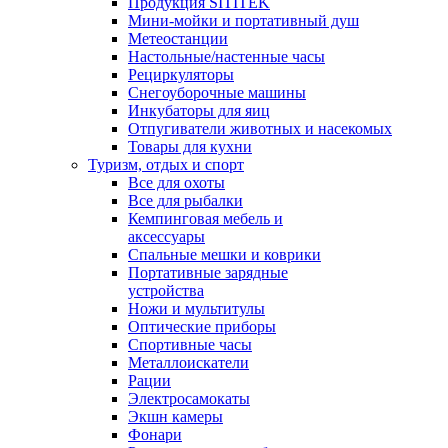
Продукция SITITEK
Мини-мойки и портативный душ
Метеостанции
Настольные/настенные часы
Рециркуляторы
Снегоуборочные машины
Инкубаторы для яиц
Отпугиватели животных и насекомых
Товары для кухни
Туризм, отдых и спорт
Все для охоты
Все для рыбалки
Кемпинговая мебель и
аксессуары
Спальные мешки и коврики
Портативные зарядные
устройства
Ножи и мультитулы
Оптические приборы
Спортивные часы
Металлоискатели
Рации
Электросамокаты
Экшн камеры
Фонари