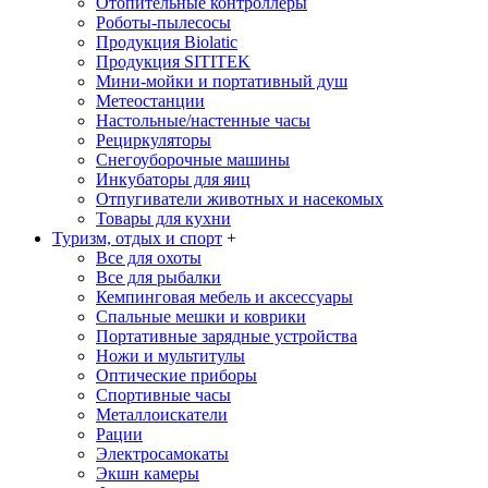
Отопительные контроллеры
Роботы-пылесосы
Продукция Biolatic
Продукция SITITEK
Мини-мойки и портативный душ
Метеостанции
Настольные/настенные часы
Рециркуляторы
Снегоуборочные машины
Инкубаторы для яиц
Отпугиватели животных и насекомых
Товары для кухни
Туризм, отдых и спорт
+
Все для охоты
Все для рыбалки
Кемпинговая мебель и аксессуары
Спальные мешки и коврики
Портативные зарядные устройства
Ножи и мультитулы
Оптические приборы
Спортивные часы
Металлоискатели
Рации
Электросамокаты
Экшн камеры