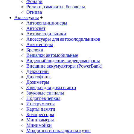
Фонари
Ролики, самокаты, беговелы
Огнива
Аксессуары
+
Автокондиционеры
Aвтосвет
Автохолодильники
Аксессуары для автохолодильников
Алкотестеры
Брелоки
Вешалки автомобильные
Видеонаблюдение, видеодомофоны
Внешние аккумуляторы (PowerBank)
Держатели
Диктофоны
Дозиметры
Зарядки для дома и авто
Звуковые сигналы
Подогрев зеркал
Инструменты
Карты памяти
Компрессоры
Миникамеры
Минимойки
Молдинги и накладки на кузов