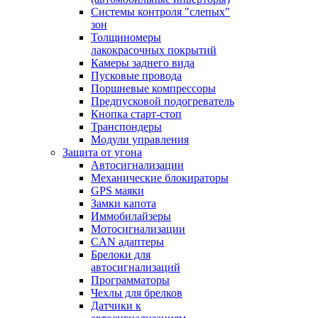
Системы контроля "слепых"
зон
Толщиномеры
лакокрасочных покрытий
Камеры заднего вида
Пусковые провода
Поршневые компрессоры
Предпусковой подогреватель
Кнопка старт-стоп
Транспондеры
Модули управления
Защита от угона
Автосигнализации
Механические блoкираторы
GPS маяки
Замки капота
Иммобилайзеры
Мотосигнализации
CAN адаптеры
Брелоки для
автосигнализаций
Программаторы
Чехлы для брелков
Датчики к