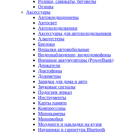
Ролики, самокаты, беговелы
Огнива
Аксессуары
Автокондиционеры
Aвтосвет
Автохолодильники
Аксессуары для автохолодильников
Алкотестеры
Брелоки
Вешалки автомобильные
Видеонаблюдение, видеодомофоны
Внешние аккумуляторы (PowerBank)
Держатели
Диктофоны
Дозиметры
Зарядки для дома и авто
Звуковые сигналы
Подогрев зеркал
Инструменты
Карты памяти
Компрессоры
Миникамеры
Минимойки
Молдинги и накладки на кузов
Наушники и гарнитура Bluetooth