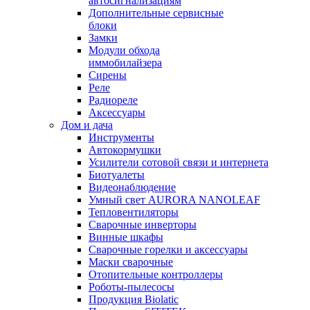
автосигнализациям
Дополнительные сервисные
блоки
Замки
Модули обхода
иммобилайзера
Сирены
Реле
Радиореле
Аксессуары
Дом и дача
Инструменты
Автокормушки
Усилители сотовой связи и интернета
Биотуалеты
Видеонаблюдение
Умный свет AURORA NANOLEAF
Тепловентиляторы
Сварочные инверторы
Винные шкафы
Сварочные горелки и аксессуары
Маски сварочные
Отопительные контроллеры
Роботы-пылесосы
Продукция Biolatic