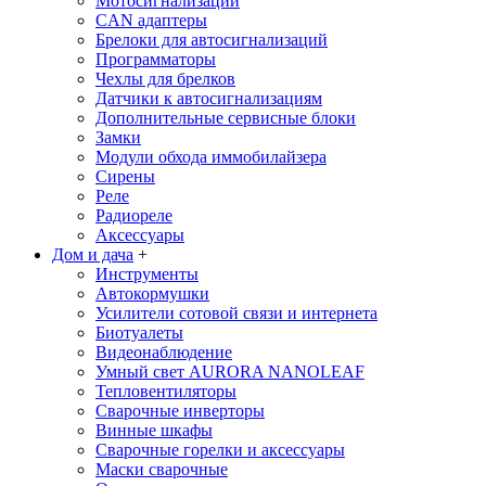
Мотосигнализации
CAN адаптеры
Брелоки для автосигнализаций
Программаторы
Чехлы для брелков
Датчики к автосигнализациям
Дополнительные сервисные блоки
Замки
Модули обхода иммобилайзера
Сирены
Реле
Радиореле
Аксессуары
Дом и дача
+
Инструменты
Автокормушки
Усилители сотовой связи и интернета
Биотуалеты
Видеонаблюдение
Умный свет AURORA NANOLEAF
Тепловентиляторы
Сварочные инверторы
Винные шкафы
Сварочные горелки и аксессуары
Маски сварочные