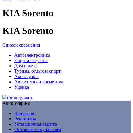
KIA Sorento
KIA Sorento
Список сравнения
Автоэлектроника
Защита от угона
Дом и дача
Туризм, отдых и спорт
Аксессуары
Автохимия и косметика
Уценка
Фильтровать
AutoComp.Ru
Контакты
Реквизиты
Установочный центр
Оптовым покупателям