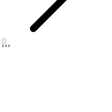
#
#
#