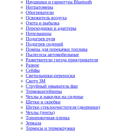
Наушники и гарнитура Bluetooth
Нитратомеры
Обогреватели
Освежитель воздуха
Охота и рыбалка
Переходники и адаптеры
Пепельницы
Подогрев руля
Подогрев сидений
Помпы для перекачки топлива
Пылесосы автомобильные
Разветвители гнезда прикуривателя
Разное
Сейфы
Светильники-переноски
Скотч 3М
Струйный омыватель фар
Термоконтейнеры
Чехлы и накидки на сиденье
Щетки и скребки
Щетки стеклоочистителя (дворники)
Чехлы (тенты)
Тонировочная пленка
Зеркалa
Термосы и термокружки