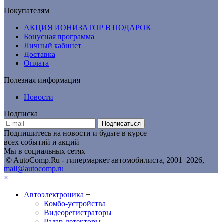
Покупателям
АКЦИЯ ИОНИЗАТОР В ПОДАРОК
Бонусная программа
Личный кабинет
Доставка
Оплата
Полезная информация
Новости
Подписка
Подписаться
Подпишитесь на новости и будьте в курсе
всех событий и акций
Мы в социальных сетях
© AutoComp.Ru - гипермаркет автомобилиста, 2001–2026,
mail@autocomp.ru
×
Автоэлектроника
+
Комбо-устройства
Видеорегистраторы
Радар-детекторы