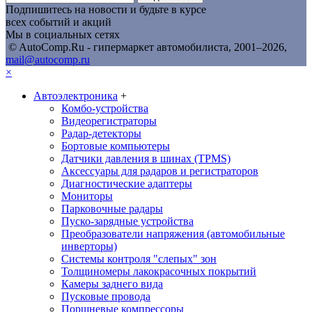
Подпишитесь на новости и будьте в курсе
всех событий и акций
Мы в социальных сетях
© AutoComp.Ru - гипермаркет автомобилиста, 2001–2026,
mail@autocomp.ru
×
Автоэлектроника
+
Комбо-устройства
Видеорегистраторы
Радар-детекторы
Бортовые компьютеры
Датчики давления в шинах (TPMS)
Аксессуары для радаров и регистраторов
Диагностические адаптеры
Мониторы
Парковочные радары
Пуско-зарядные устройства
Преобразователи напряжения (автомобильные
инверторы)
Системы контроля "слепых" зон
Толщиномеры лакокрасочных покрытий
Камеры заднего вида
Пусковые провода
Поршневые компрессоры