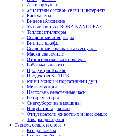
Автокормушки
Усилители сотовой связи и интернета
Биотуалеты
Видеонаблюдение
Умный свет AURORA NANOLEAF
Тепловентиляторы
Сварочные инверторы
Винные шкафы
Сварочные горелки и аксессуары
Маски сварочные
Отопительные контроллеры
Роботы-пылесосы
Продукция Biolatic
Продукция SITITEK
Мини-мойки и портативный душ
Метеостанции
Настольные/настенные часы
Рециркуляторы
Снегоуборочные машины
Инкубаторы для яиц
Отпугиватели животных и насекомых
Товары для кухни
Туризм, отдых и спорт
+
Все для охоты
Все для рыбалки