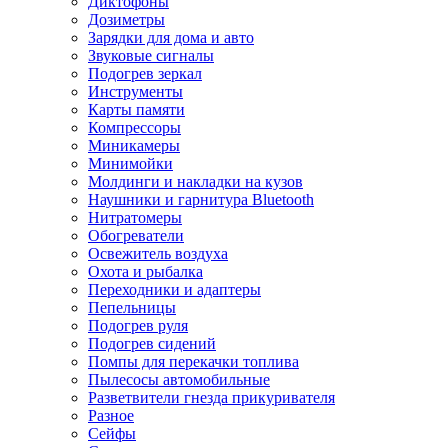
Диктофоны
Дозиметры
Зарядки для дома и авто
Звуковые сигналы
Подогрев зеркал
Инструменты
Карты памяти
Компрессоры
Миникамеры
Минимойки
Молдинги и накладки на кузов
Наушники и гарнитура Bluetooth
Нитратомеры
Обогреватели
Освежитель воздуха
Охота и рыбалка
Переходники и адаптеры
Пепельницы
Подогрев руля
Подогрев сидений
Помпы для перекачки топлива
Пылесосы автомобильные
Разветвители гнезда прикуривателя
Разное
Сейфы