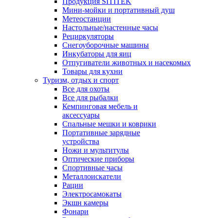
Продукция SITITEK
Мини-мойки и портативный душ
Метеостанции
Настольные/настенные часы
Рециркуляторы
Снегоуборочные машины
Инкубаторы для яиц
Отпугиватели животных и насекомых
Товары для кухни
Туризм, отдых и спорт
Все для охоты
Все для рыбалки
Кемпинговая мебель и
аксессуары
Спальные мешки и коврики
Портативные зарядные
устройства
Ножи и мультитулы
Оптические приборы
Спортивные часы
Металлоискатели
Рации
Электросамокаты
Экшн камеры
Фонари