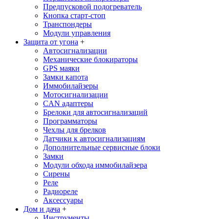
Предпусковой подогреватель
Кнопка старт-стоп
Транспондеры
Модули управления
Защита от угона
+
Автосигнализации
Механические блoкираторы
GPS маяки
Замки капота
Иммобилайзеры
Мотосигнализации
CAN адаптеры
Брелоки для автосигнализаций
Программаторы
Чехлы для брелков
Датчики к автосигнализациям
Дополнительные сервисные блоки
Замки
Модули обхода иммобилайзера
Сирены
Реле
Радиореле
Аксессуары
Дом и дача
+
Инструменты