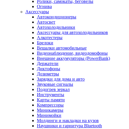
Ролики, самокаты, беговелы
Огнива
Аксессуары
Автокондиционеры
Aвтосвет
Автохолодильники
Аксессуары для автохолодильников
Алкотестеры
Брелоки
Вешалки автомобильные
Видеонаблюдение, видеодомофоны
Внешние аккумуляторы (PowerBank)
Держатели
Диктофоны
Дозиметры
Зарядки для дома и авто
Звуковые сигналы
Подогрев зеркал
Инструменты
Карты памяти
Компрессоры
Миникамеры
Минимойки
Молдинги и накладки на кузов
Наушники и гарнитура Bluetooth