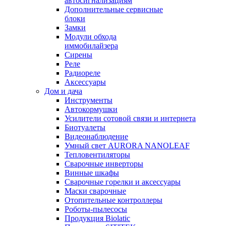
автосигнализациям
Дополнительные сервисные
блоки
Замки
Модули обхода
иммобилайзера
Сирены
Реле
Радиореле
Аксессуары
Дом и дача
Инструменты
Автокормушки
Усилители сотовой связи и интернета
Биотуалеты
Видеонаблюдение
Умный свет AURORA NANOLEAF
Тепловентиляторы
Сварочные инверторы
Винные шкафы
Сварочные горелки и аксессуары
Маски сварочные
Отопительные контроллеры
Роботы-пылесосы
Продукция Biolatic