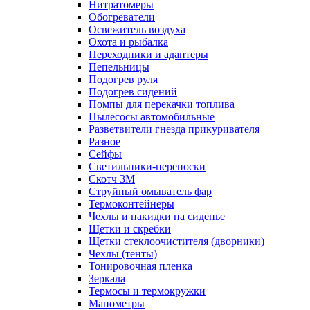
Нитратомеры
Обогреватели
Освежитель воздуха
Охота и рыбалка
Переходники и адаптеры
Пепельницы
Подогрев руля
Подогрев сидений
Помпы для перекачки топлива
Пылесосы автомобильные
Разветвители гнезда прикуривателя
Разное
Сейфы
Светильники-переноски
Скотч 3М
Струйный омыватель фар
Термоконтейнеры
Чехлы и накидки на сиденье
Щетки и скребки
Щетки стеклоочистителя (дворники)
Чехлы (тенты)
Тонировочная пленка
Зеркалa
Термосы и термокружки
Манометры