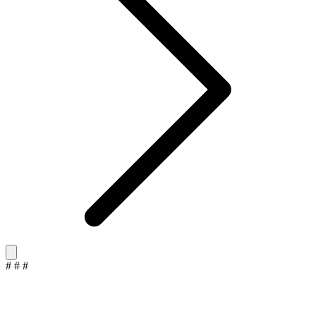
#
#
#