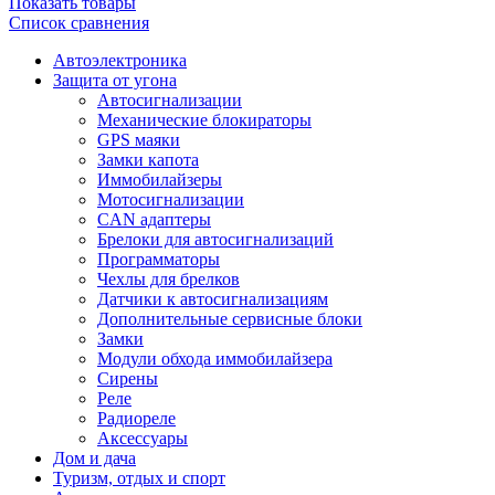
Показать товары
Список сравнения
Автоэлектроника
Защита от угона
Автосигнализации
Механические блoкираторы
GPS маяки
Замки капота
Иммобилайзеры
Мотосигнализации
CAN адаптеры
Брелоки для автосигнализаций
Программаторы
Чехлы для брелков
Датчики к автосигнализациям
Дополнительные сервисные блоки
Замки
Модули обхода иммобилайзера
Сирены
Реле
Радиореле
Аксессуары
Дом и дача
Туризм, отдых и спорт