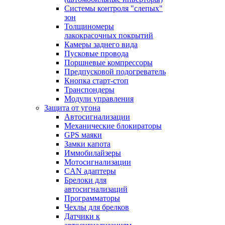
Системы контроля "слепых"
зон
Толщиномеры
лакокрасочных покрытий
Камеры заднего вида
Пусковые провода
Поршневые компрессоры
Предпусковой подогреватель
Кнопка старт-стоп
Транспондеры
Модули управления
Защита от угона
Автосигнализации
Механические блoкираторы
GPS маяки
Замки капота
Иммобилайзеры
Мотосигнализации
CAN адаптеры
Брелоки для
автосигнализаций
Программаторы
Чехлы для брелков
Датчики к