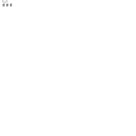
#
#
#