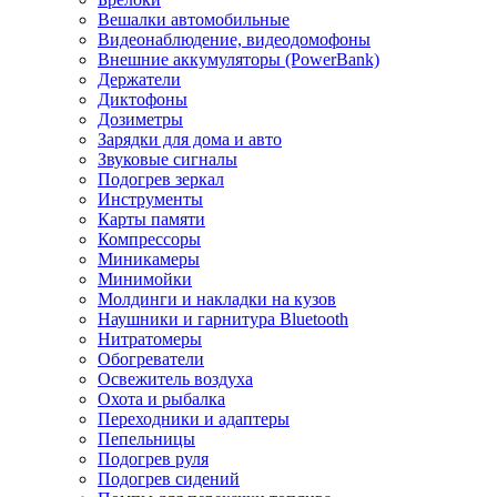
Вешалки автомобильные
Видеонаблюдение, видеодомофоны
Внешние аккумуляторы (PowerBank)
Держатели
Диктофоны
Дозиметры
Зарядки для дома и авто
Звуковые сигналы
Подогрев зеркал
Инструменты
Карты памяти
Компрессоры
Миникамеры
Минимойки
Молдинги и накладки на кузов
Наушники и гарнитура Bluetooth
Нитратомеры
Обогреватели
Освежитель воздуха
Охота и рыбалка
Переходники и адаптеры
Пепельницы
Подогрев руля
Подогрев сидений