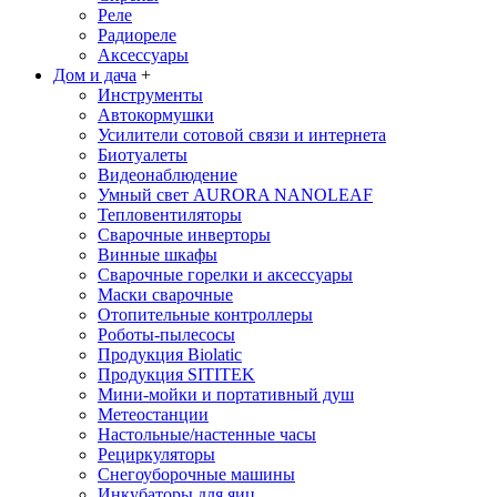
Реле
Радиореле
Аксессуары
Дом и дача
+
Инструменты
Автокормушки
Усилители сотовой связи и интернета
Биотуалеты
Видеонаблюдение
Умный свет AURORA NANOLEAF
Тепловентиляторы
Сварочные инверторы
Винные шкафы
Сварочные горелки и аксессуары
Маски сварочные
Отопительные контроллеры
Роботы-пылесосы
Продукция Biolatic
Продукция SITITEK
Мини-мойки и портативный душ
Метеостанции
Настольные/настенные часы
Рециркуляторы
Снегоуборочные машины
Инкубаторы для яиц