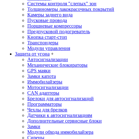
Системы контроля "слепых" зон
Толщиномеры лакокрасочных покрытий
Камеры заднего вида
Пусковые провода
Поршневые компрессоры
Предпусковой подогреватель
Кнопка старт-стоп
Транспондеры
Модули управления
Защита от угона
+
Автосигнализации
Механические блoкираторы
GPS маяки
Замки капота
Иммобилайзеры
Мотосигнализации
CAN адаптеры
Брелоки для автосигнализаций
Программаторы
Чехлы для брелков
Датчики к автосигнализациям
Дополнительные сервисные блоки
Замки
Модули обхода иммобилайзера
Сирены