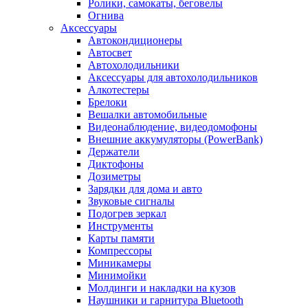
Ролики, самокаты, беговелы
Огнива
Аксессуары
Автокондиционеры
Aвтосвет
Автохолодильники
Аксессуары для автохолодильников
Алкотестеры
Брелоки
Вешалки автомобильные
Видеонаблюдение, видеодомофоны
Внешние аккумуляторы (PowerBank)
Держатели
Диктофоны
Дозиметры
Зарядки для дома и авто
Звуковые сигналы
Подогрев зеркал
Инструменты
Карты памяти
Компрессоры
Миникамеры
Минимойки
Молдинги и накладки на кузов
Наушники и гарнитура Bluetooth