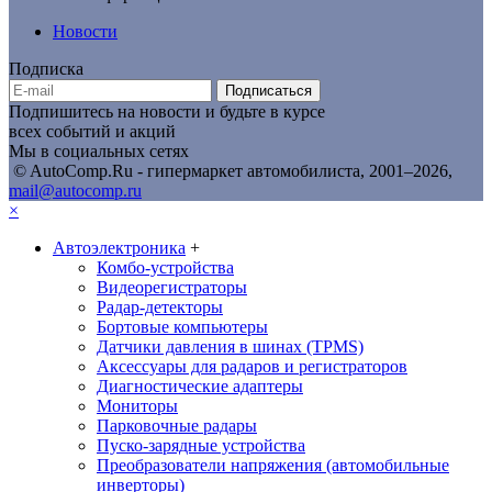
Новости
Подписка
Подписаться
Подпишитесь на новости и будьте в курсе
всех событий и акций
Мы в социальных сетях
© AutoComp.Ru - гипермаркет автомобилиста, 2001–2026,
mail@autocomp.ru
×
Автоэлектроника
+
Комбо-устройства
Видеорегистраторы
Радар-детекторы
Бортовые компьютеры
Датчики давления в шинах (TPMS)
Аксессуары для радаров и регистраторов
Диагностические адаптеры
Мониторы
Парковочные радары
Пуско-зарядные устройства
Преобразователи напряжения (автомобильные
инверторы)