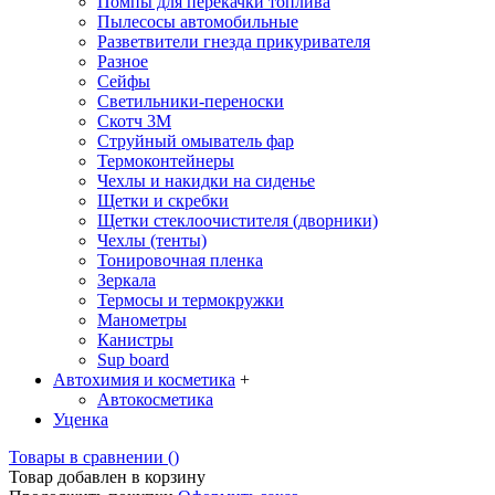
Помпы для перекачки топлива
Пылесосы автомобильные
Разветвители гнезда прикуривателя
Разное
Сейфы
Светильники-переноски
Скотч 3М
Струйный омыватель фар
Термоконтейнеры
Чехлы и накидки на сиденье
Щетки и скребки
Щетки стеклоочистителя (дворники)
Чехлы (тенты)
Тонировочная пленка
Зеркалa
Термосы и термокружки
Манометры
Канистры
Sup board
Автохимия и косметика
+
Автокосметика
Уценка
Товары в сравнении (
)
Товар добавлен в корзину