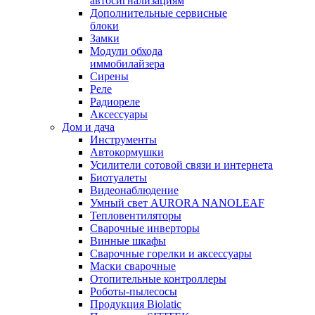
автосигнализациям
Дополнительные сервисные
блоки
Замки
Модули обхода
иммобилайзера
Сирены
Реле
Радиореле
Аксессуары
Дом и дача
Инструменты
Автокормушки
Усилители сотовой связи и интернета
Биотуалеты
Видеонаблюдение
Умный свет AURORA NANOLEAF
Тепловентиляторы
Сварочные инверторы
Винные шкафы
Сварочные горелки и аксессуары
Маски сварочные
Отопительные контроллеры
Роботы-пылесосы
Продукция Biolatic