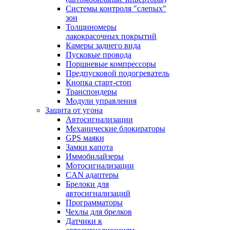
Системы контроля "слепых"
зон
Толщиномеры
лакокрасочных покрытий
Камеры заднего вида
Пусковые провода
Поршневые компрессоры
Предпусковой подогреватель
Кнопка старт-стоп
Транспондеры
Модули управления
Защита от угона
Автосигнализации
Механические блoкираторы
GPS маяки
Замки капота
Иммобилайзеры
Мотосигнализации
CAN адаптеры
Брелоки для
автосигнализаций
Программаторы
Чехлы для брелков
Датчики к