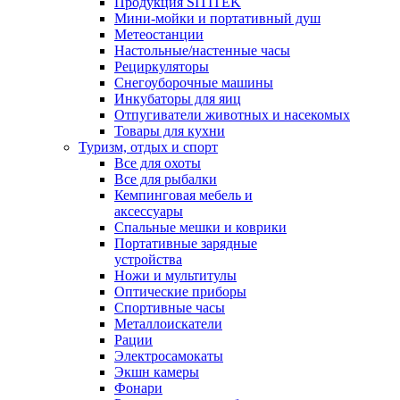
Продукция SITITEK
Мини-мойки и портативный душ
Метеостанции
Настольные/настенные часы
Рециркуляторы
Снегоуборочные машины
Инкубаторы для яиц
Отпугиватели животных и насекомых
Товары для кухни
Туризм, отдых и спорт
Все для охоты
Все для рыбалки
Кемпинговая мебель и
аксессуары
Спальные мешки и коврики
Портативные зарядные
устройства
Ножи и мультитулы
Оптические приборы
Спортивные часы
Металлоискатели
Рации
Электросамокаты
Экшн камеры
Фонари