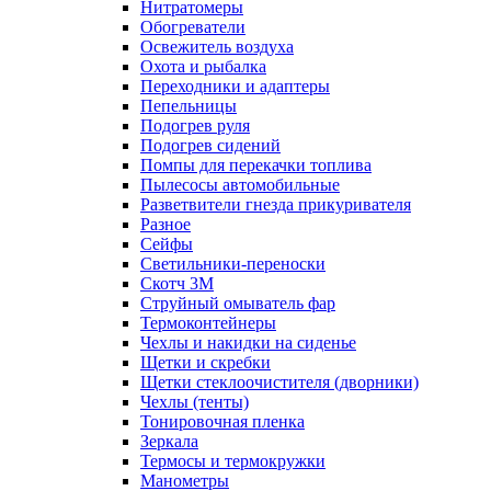
Нитратомеры
Обогреватели
Освежитель воздуха
Охота и рыбалка
Переходники и адаптеры
Пепельницы
Подогрев руля
Подогрев сидений
Помпы для перекачки топлива
Пылесосы автомобильные
Разветвители гнезда прикуривателя
Разное
Сейфы
Светильники-переноски
Скотч 3М
Струйный омыватель фар
Термоконтейнеры
Чехлы и накидки на сиденье
Щетки и скребки
Щетки стеклоочистителя (дворники)
Чехлы (тенты)
Тонировочная пленка
Зеркалa
Термосы и термокружки
Манометры