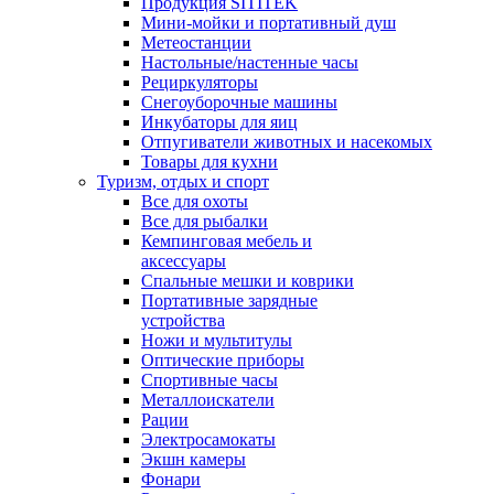
Продукция SITITEK
Мини-мойки и портативный душ
Метеостанции
Настольные/настенные часы
Рециркуляторы
Снегоуборочные машины
Инкубаторы для яиц
Отпугиватели животных и насекомых
Товары для кухни
Туризм, отдых и спорт
Все для охоты
Все для рыбалки
Кемпинговая мебель и
аксессуары
Спальные мешки и коврики
Портативные зарядные
устройства
Ножи и мультитулы
Оптические приборы
Спортивные часы
Металлоискатели
Рации
Электросамокаты
Экшн камеры
Фонари