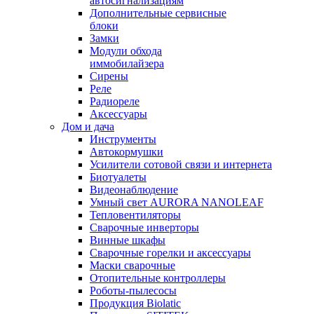
автосигнализациям
Дополнительные сервисные
блоки
Замки
Модули обхода
иммобилайзера
Сирены
Реле
Радиореле
Аксессуары
Дом и дача
Инструменты
Автокормушки
Усилители сотовой связи и интернета
Биотуалеты
Видеонаблюдение
Умный свет AURORA NANOLEAF
Тепловентиляторы
Сварочные инверторы
Винные шкафы
Сварочные горелки и аксессуары
Маски сварочные
Отопительные контроллеры
Роботы-пылесосы
Продукция Biolatic