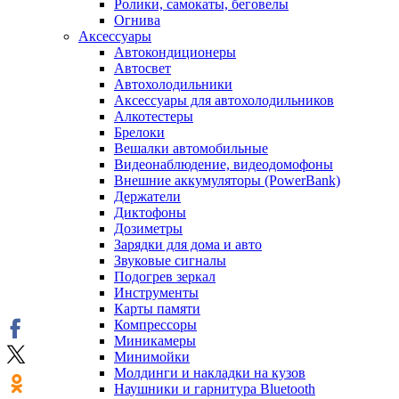
Ролики, самокаты, беговелы
Огнива
Аксессуары
Автокондиционеры
Aвтосвет
Автохолодильники
Аксессуары для автохолодильников
Алкотестеры
Брелоки
Вешалки автомобильные
Видеонаблюдение, видеодомофоны
Внешние аккумуляторы (PowerBank)
Держатели
Диктофоны
Дозиметры
Зарядки для дома и авто
Звуковые сигналы
Подогрев зеркал
Инструменты
Карты памяти
Компрессоры
Миникамеры
Минимойки
Молдинги и накладки на кузов
Наушники и гарнитура Bluetooth