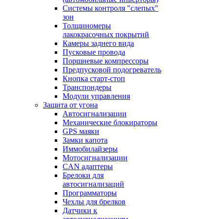
Системы контроля "слепых"
зон
Толщиномеры
лакокрасочных покрытий
Камеры заднего вида
Пусковые провода
Поршневые компрессоры
Предпусковой подогреватель
Кнопка старт-стоп
Транспондеры
Модули управления
Защита от угона
Автосигнализации
Механические блoкираторы
GPS маяки
Замки капота
Иммобилайзеры
Мотосигнализации
CAN адаптеры
Брелоки для
автосигнализаций
Программаторы
Чехлы для брелков
Датчики к