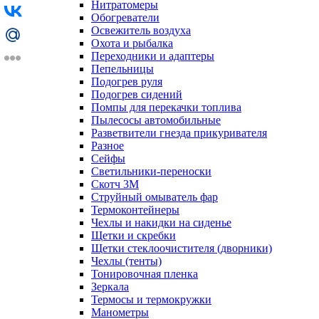
Нитратомеры
Обогреватели
Освежитель воздуха
Охота и рыбалка
Переходники и адаптеры
Пепельницы
Подогрев руля
Подогрев сидений
Помпы для перекачки топлива
Пылесосы автомобильные
Разветвители гнезда прикуривателя
Разное
Сейфы
Светильники-переноски
Скотч 3М
Струйный омыватель фар
Термоконтейнеры
Чехлы и накидки на сиденье
Щетки и скребки
Щетки стеклоочистителя (дворники)
Чехлы (тенты)
Тонировочная пленка
Зеркалa
Термосы и термокружки
Манометры