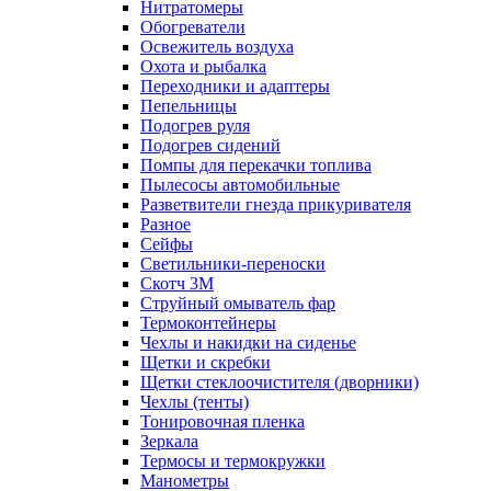
Нитратомеры
Обогреватели
Освежитель воздуха
Охота и рыбалка
Переходники и адаптеры
Пепельницы
Подогрев руля
Подогрев сидений
Помпы для перекачки топлива
Пылесосы автомобильные
Разветвители гнезда прикуривателя
Разное
Сейфы
Светильники-переноски
Скотч 3М
Струйный омыватель фар
Термоконтейнеры
Чехлы и накидки на сиденье
Щетки и скребки
Щетки стеклоочистителя (дворники)
Чехлы (тенты)
Тонировочная пленка
Зеркалa
Термосы и термокружки
Манометры