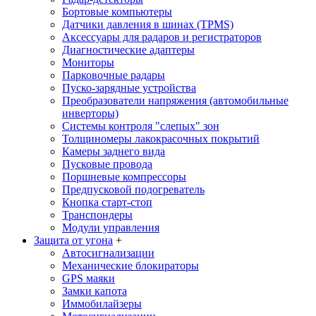
Бортовые компьютеры
Датчики давления в шинах (TPMS)
Аксессуары для радаров и регистраторов
Диагностические адаптеры
Мониторы
Парковочные радары
Пуско-зарядные устройства
Преобразователи напряжения (автомобильные
инверторы)
Системы контроля "слепых" зон
Толщиномеры лакокрасочных покрытий
Камеры заднего вида
Пусковые провода
Поршневые компрессоры
Предпусковой подогреватель
Кнопка старт-стоп
Транспондеры
Модули управления
Защита от угона
+
Автосигнализации
Механические блoкираторы
GPS маяки
Замки капота
Иммобилайзеры