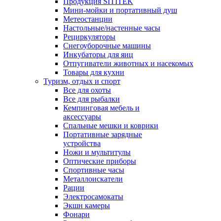
Продукция SITITEK
Мини-мойки и портативный душ
Метеостанции
Настольные/настенные часы
Рециркуляторы
Снегоуборочные машины
Инкубаторы для яиц
Отпугиватели животных и насекомых
Товары для кухни
Туризм, отдых и спорт
Все для охоты
Все для рыбалки
Кемпинговая мебель и
аксессуары
Спальные мешки и коврики
Портативные зарядные
устройства
Ножи и мультитулы
Оптические приборы
Спортивные часы
Металлоискатели
Рации
Электросамокаты
Экшн камеры
Фонари