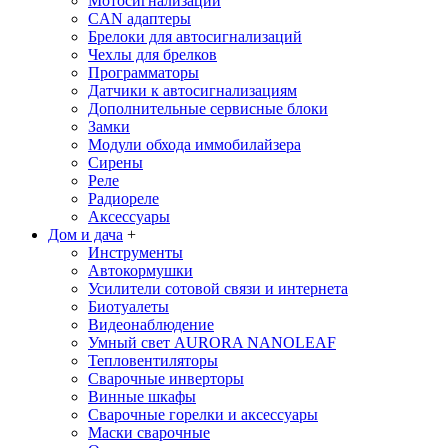
Мотосигнализации
CAN адаптеры
Брелоки для автосигнализаций
Чехлы для брелков
Программаторы
Датчики к автосигнализациям
Дополнительные сервисные блоки
Замки
Модули обхода иммобилайзера
Сирены
Реле
Радиореле
Аксессуары
Дом и дача
+
Инструменты
Автокормушки
Усилители сотовой связи и интернета
Биотуалеты
Видеонаблюдение
Умный свет AURORA NANOLEAF
Тепловентиляторы
Сварочные инверторы
Винные шкафы
Сварочные горелки и аксессуары
Маски сварочные