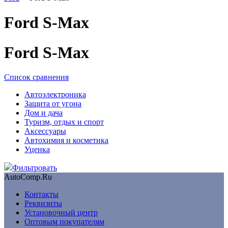
Ford S-Max
Ford S-Max
Список сравнения
Автоэлектроника
Защита от угона
Дом и дача
Туризм, отдых и спорт
Аксессуары
Автохимия и косметика
Уценка
Фильтровать
AutoComp.Ru
Контакты
Реквизиты
Установочный центр
Оптовым покупателям