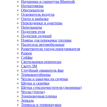
Наушники и гарнитура Bluetooth
Нитратомеры
Обогреватели
Освежитель воздуха
Охота и рыбалка
Переходники и адаптеры
Пепельницы
Подогрев руля
Подогрев сидений
Помпы для перекачки топлива
Пылесосы автомобильные
Разветвители гнезда прикуривателя
Разное
Сейфы
Светильники-переноски
Скотч 3М
Струйный омыватель фар
Термоконтейнеры
Чехлы и накидки на сиденье
Щетки и скребки
Щетки стеклоочистителя (дворники)
Чехлы (тенты)
Тонировочная пленка
Зеркалa
Термосы и термокружки