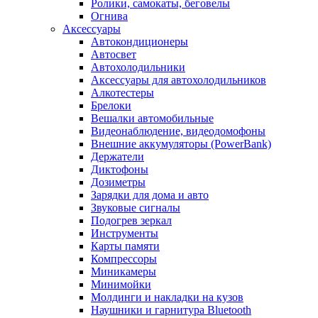
Ролики, самокаты, беговелы
Огнива
Аксессуары
Автокондиционеры
Aвтосвет
Автохолодильники
Аксессуары для автохолодильников
Алкотестеры
Брелоки
Вешалки автомобильные
Видеонаблюдение, видеодомофоны
Внешние аккумуляторы (PowerBank)
Держатели
Диктофоны
Дозиметры
Зарядки для дома и авто
Звуковые сигналы
Подогрев зеркал
Инструменты
Карты памяти
Компрессоры
Миникамеры
Минимойки
Молдинги и накладки на кузов
Наушники и гарнитура Bluetooth