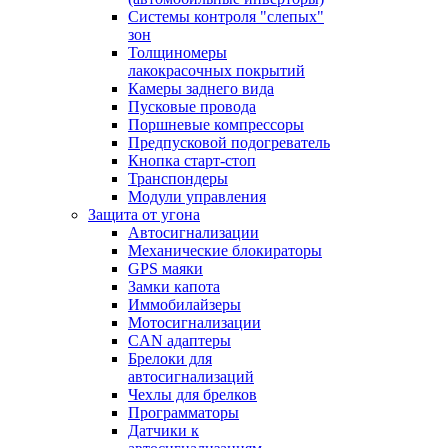
Системы контроля "слепых"
зон
Толщиномеры
лакокрасочных покрытий
Камеры заднего вида
Пусковые провода
Поршневые компрессоры
Предпусковой подогреватель
Кнопка старт-стоп
Транспондеры
Модули управления
Защита от угона
Автосигнализации
Механические блoкираторы
GPS маяки
Замки капота
Иммобилайзеры
Мотосигнализации
CAN адаптеры
Брелоки для
автосигнализаций
Чехлы для брелков
Программаторы
Датчики к