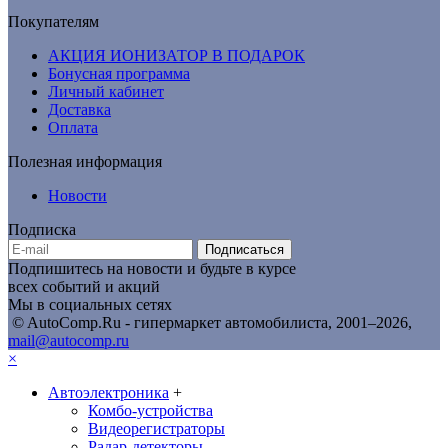
Покупателям
АКЦИЯ ИОНИЗАТОР В ПОДАРОК
Бонусная программа
Личный кабинет
Доставка
Оплата
Полезная информация
Новости
Подписка
Подписаться
Подпишитесь на новости и будьте в курсе
всех событий и акций
Мы в социальных сетях
© AutoComp.Ru - гипермаркет автомобилиста, 2001–2026,
mail@autocomp.ru
×
Автоэлектроника
+
Комбо-устройства
Видеорегистраторы
Радар-детекторы