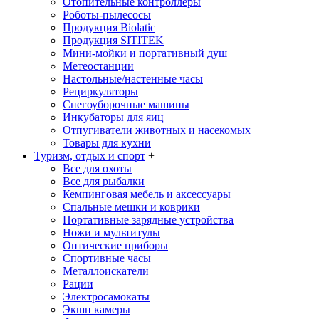
Отопительные контроллеры
Роботы-пылесосы
Продукция Biolatic
Продукция SITITEK
Мини-мойки и портативный душ
Метеостанции
Настольные/настенные часы
Рециркуляторы
Снегоуборочные машины
Инкубаторы для яиц
Отпугиватели животных и насекомых
Товары для кухни
Туризм, отдых и спорт
+
Все для охоты
Все для рыбалки
Кемпинговая мебель и аксессуары
Спальные мешки и коврики
Портативные зарядные устройства
Ножи и мультитулы
Оптические приборы
Спортивные часы
Металлоискатели
Рации
Электросамокаты
Экшн камеры