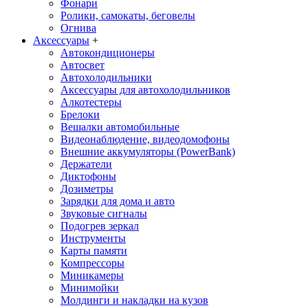
Фонари
Ролики, самокаты, беговелы
Огнива
Аксессуары
+
Автокондиционеры
Aвтосвет
Автохолодильники
Аксессуары для автохолодильников
Алкотестеры
Брелоки
Вешалки автомобильные
Видеонаблюдение, видеодомофоны
Внешние аккумуляторы (PowerBank)
Держатели
Диктофоны
Дозиметры
Зарядки для дома и авто
Звуковые сигналы
Подогрев зеркал
Инструменты
Карты памяти
Компрессоры
Миникамеры
Минимойки
Молдинги и накладки на кузов