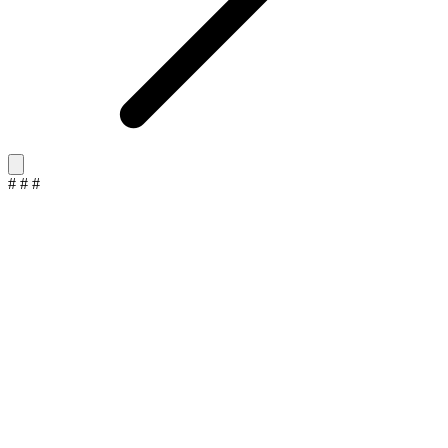
#
#
#