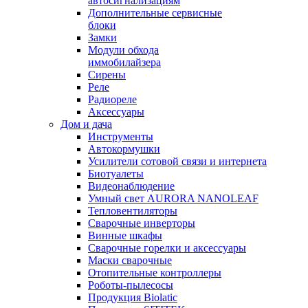
автосигнализациям
Дополнительные сервисные
блоки
Замки
Модули обхода
иммобилайзера
Сирены
Реле
Радиореле
Аксессуары
Дом и дача
Инструменты
Автокормушки
Усилители сотовой связи и интернета
Биотуалеты
Видеонаблюдение
Умный свет AURORA NANOLEAF
Тепловентиляторы
Сварочные инверторы
Винные шкафы
Сварочные горелки и аксессуары
Маски сварочные
Отопительные контроллеры
Роботы-пылесосы
Продукция Biolatic