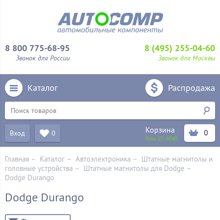
8 800 775-68-95
8 (495) 255-04-60
Звонок для России
Звонок для Москвы
Каталог
Распродажа
Корзина
0
Вход
0
Ваш ID:
6040
Главная
–
Каталог
–
Автоэлектроника
–
Штатные магнитолы и
головные устройства
–
Штатные магнитолы для Dodge
–
Dodge Durango
Dodge Durango