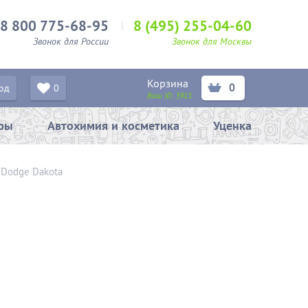
8 800 775-68-95
8 (495) 255-04-60
Звонок для России
Звонок для Москвы
Корзина
0
од
0
Ваш ID:
3915
ары
Автохимия и косметика
Уценка
–
Dodge Dakota