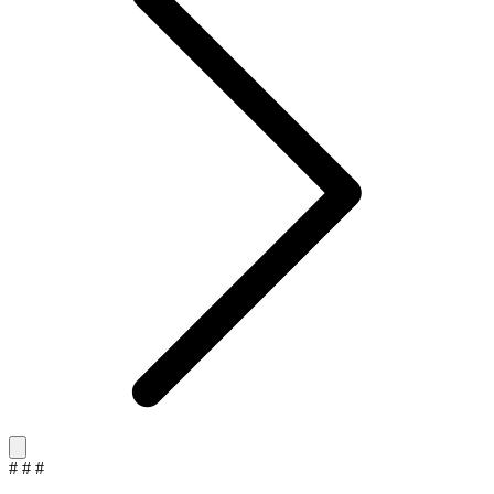
#
#
#