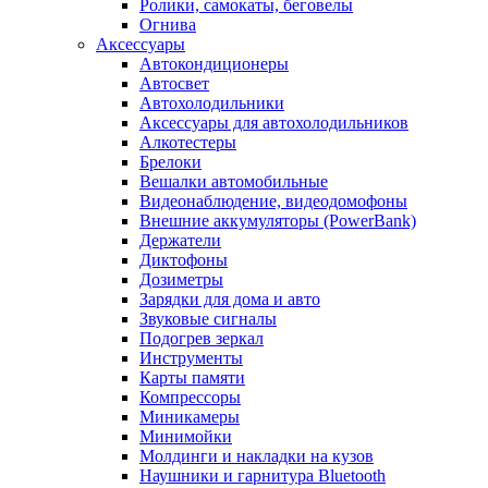
Ролики, самокаты, беговелы
Огнива
Аксессуары
Автокондиционеры
Aвтосвет
Автохолодильники
Аксессуары для автохолодильников
Алкотестеры
Брелоки
Вешалки автомобильные
Видеонаблюдение, видеодомофоны
Внешние аккумуляторы (PowerBank)
Держатели
Диктофоны
Дозиметры
Зарядки для дома и авто
Звуковые сигналы
Подогрев зеркал
Инструменты
Карты памяти
Компрессоры
Миникамеры
Минимойки
Молдинги и накладки на кузов
Наушники и гарнитура Bluetooth