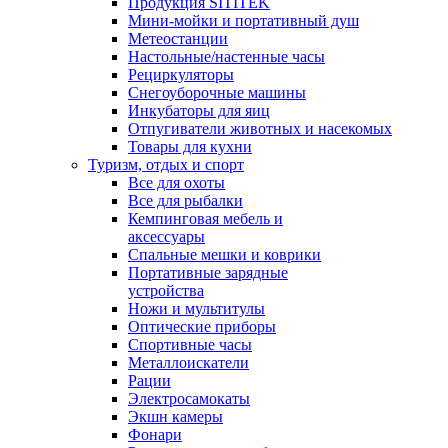
Продукция SITITEK
Мини-мойки и портативный душ
Метеостанции
Настольные/настенные часы
Рециркуляторы
Снегоуборочные машины
Инкубаторы для яиц
Отпугиватели животных и насекомых
Товары для кухни
Туризм, отдых и спорт
Все для охоты
Все для рыбалки
Кемпинговая мебель и
аксессуары
Спальные мешки и коврики
Портативные зарядные
устройства
Ножи и мультитулы
Оптические приборы
Спортивные часы
Металлоискатели
Рации
Электросамокаты
Экшн камеры
Фонари