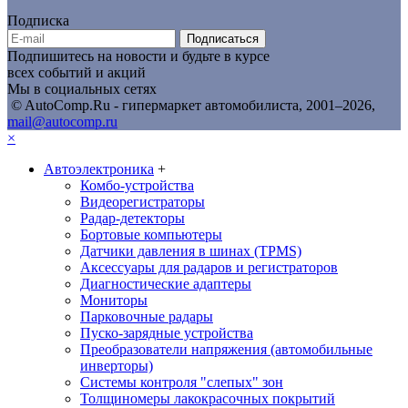
Подписка
Подписаться
Подпишитесь на новости и будьте в курсе
всех событий и акций
Мы в социальных сетях
© AutoComp.Ru - гипермаркет автомобилиста, 2001–2026,
mail@autocomp.ru
×
Автоэлектроника
+
Комбо-устройства
Видеорегистраторы
Радар-детекторы
Бортовые компьютеры
Датчики давления в шинах (TPMS)
Аксессуары для радаров и регистраторов
Диагностические адаптеры
Мониторы
Парковочные радары
Пуско-зарядные устройства
Преобразователи напряжения (автомобильные
инверторы)
Системы контроля "слепых" зон
Толщиномеры лакокрасочных покрытий