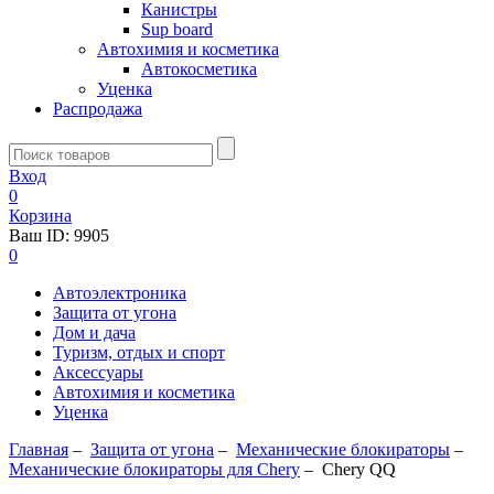
Канистры
Sup board
Автохимия и косметика
Автокосметика
Уценка
Распродажа
Вход
0
Корзина
Ваш ID:
9905
0
Автоэлектроника
Защита от угона
Дом и дача
Туризм, отдых и спорт
Аксессуары
Автохимия и косметика
Уценка
Главная
–
Защита от угона
–
Механические блoкираторы
–
Механические блокираторы для Chery
–
Chery QQ