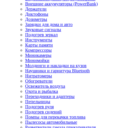
Внешние аккумуляторы (PowerBank)
Держатели
Диктофоны
Дозиметры
Зарядки для дома и авто
Звуковые сигналы
Подогрев зеркал
Инструменты
Карты памяти
Компрессоры
Миникамеры
Минимойки
Молдинги и накладки на кузов
Наушники и гарнитура Bluetooth
Нитратомеры
Обогреватели
Освежитель воздуха
Охота и рыбалка
Переходники и адаптеры
Пепельницы
Подогрев руля
Подогрев сидений
Помпы для перекачки топлива
Пылесосы автомобильные
Разветвители гнезда прикуривателя