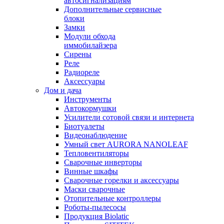
автосигнализациям
Дополнительные сервисные
блоки
Замки
Модули обхода
иммобилайзера
Сирены
Реле
Радиореле
Аксессуары
Дом и дача
Инструменты
Автокормушки
Усилители сотовой связи и интернета
Биотуалеты
Видеонаблюдение
Умный свет AURORA NANOLEAF
Тепловентиляторы
Сварочные инверторы
Винные шкафы
Сварочные горелки и аксессуары
Маски сварочные
Отопительные контроллеры
Роботы-пылесосы
Продукция Biolatic