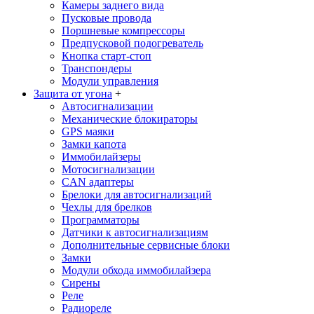
Камеры заднего вида
Пусковые провода
Поршневые компрессоры
Предпусковой подогреватель
Кнопка старт-стоп
Транспондеры
Модули управления
Защита от угона
+
Автосигнализации
Механические блoкираторы
GPS маяки
Замки капота
Иммобилайзеры
Мотосигнализации
CAN адаптеры
Брелоки для автосигнализаций
Чехлы для брелков
Программаторы
Датчики к автосигнализациям
Дополнительные сервисные блоки
Замки
Модули обхода иммобилайзера
Сирены
Реле
Радиореле