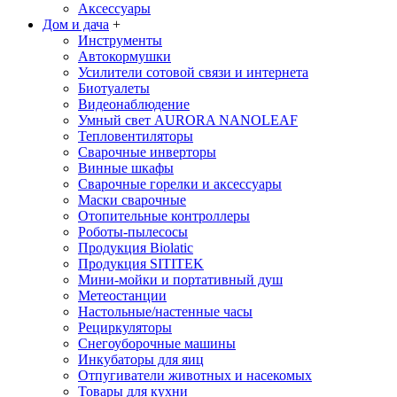
Аксессуары
Дом и дача
+
Инструменты
Автокормушки
Усилители сотовой связи и интернета
Биотуалеты
Видеонаблюдение
Умный свет AURORA NANOLEAF
Тепловентиляторы
Сварочные инверторы
Винные шкафы
Сварочные горелки и аксессуары
Маски сварочные
Отопительные контроллеры
Роботы-пылесосы
Продукция Biolatic
Продукция SITITEK
Мини-мойки и портативный душ
Метеостанции
Настольные/настенные часы
Рециркуляторы
Снегоуборочные машины
Инкубаторы для яиц
Отпугиватели животных и насекомых
Товары для кухни