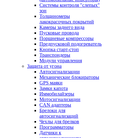
Системы контроля "слепых"
зон
Толщиномеры
лакокрасочных покрытий
Камеры заднего вида
Пусковые провода
Поршневые компрессоры
Предпусковой подогреватель
Кнопка старт-стоп
Транспондеры
Модули управления
Защита от угона
Автосигнализации
Механические блoкираторы
GPS маяки
Замки капота
Иммобилайзеры
Мотосигнализации
CAN адаптеры
Брелоки для
автосигнализаций
Чехлы для брелков
Программаторы
Датчики к