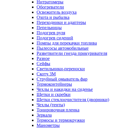
Нитратомеры
Обогреватели
Освежитель воздуха
Охота и рыбалка
Переходники и адаптеры
Пепельницы
Подогрев руля
Подогрев сидений
Помпы для перекачки топлива
Пылесосы автомобильные
Разветвители гнезда прикуривателя
Разное
Сейфы
Светильники-переноски
Скотч 3М
Струйный омыватель фар
Термоконтейнеры
Чехлы и накидки на сиденье
Щетки и скребки
Щетки стеклоочистителя (дворники)
Чехлы (тенты)
Тонировочная пленка
Зеркалa
Термосы и термокружки
Манометры