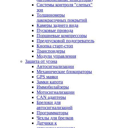
Системы контроля "слепых"
зон
Толщиномеры
лакокрасочных покрытий
Камеры заднего вида
Пусковые провода
Поршневые компрессоры
Предпусковой подогреватель
Кнопка старт-стоп
Транспондеры
Модули управления
Защита от угона
Автосигнализации
Механические блoкираторы
GPS маяки
Замки капота
Иммобилайзеры
Мотосигнализации
CAN адаптеры
Брелоки для
автосигнализаций
Программаторы
Чехлы для брелков
Датчики к