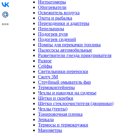
Нитратомеры
Обогреватели
Освежитель воздуха
Охота и рыбалка
Переходники и адаптеры
Пепельницы
Подогрев руля
Подогрев сидений
Помпы для перекачки топлива
Пылесосы автомобильные
Разветвители гнезда прикуривателя
Разное
Сейфы
Светильники-переноски
Скотч 3М
Струйный омыватель фар
Термоконтейнеры
Чехлы и накидки на сиденье
Щетки и скребки
Щетки стеклоочистителя (дворники)
Чехлы (тенты)
Тонировочная пленка
Зеркалa
Термосы и термокружки
Манометры