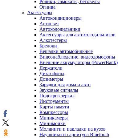
Ролики, самокаты, беговелы
Огнива
Аксессуары
Автокондиционеры
Aвтосвет
Автохолодильники
Аксессуары для автохолодильников
Алкотестеры
Брелоки
Вешалки автомобильные
Видеонаблюдение, видеодомофоны
Внешние аккумуляторы (PowerBank)
Держатели
Диктофоны
Дозиметры
Зарядки для дома и авто
Звуковые сигналы
Подогрев зеркал
Инструменты
Карты памяти
Компрессоры
Миникамеры
Минимойки
Молдинги и накладки на кузов
Наушники и гарнитура Bluetooth