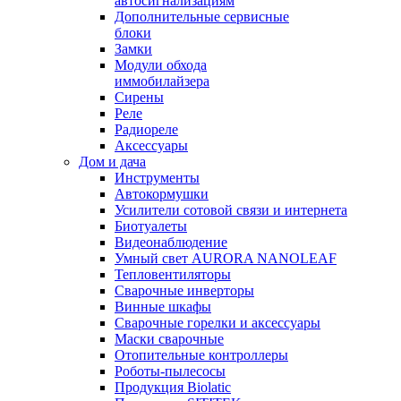
автосигнализациям
Дополнительные сервисные
блоки
Замки
Модули обхода
иммобилайзера
Сирены
Реле
Радиореле
Аксессуары
Дом и дача
Инструменты
Автокормушки
Усилители сотовой связи и интернета
Биотуалеты
Видеонаблюдение
Умный свет AURORA NANOLEAF
Тепловентиляторы
Сварочные инверторы
Винные шкафы
Сварочные горелки и аксессуары
Маски сварочные
Отопительные контроллеры
Роботы-пылесосы
Продукция Biolatic