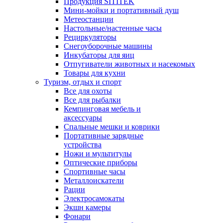
Продукция SITITEK
Мини-мойки и портативный душ
Метеостанции
Настольные/настенные часы
Рециркуляторы
Снегоуборочные машины
Инкубаторы для яиц
Отпугиватели животных и насекомых
Товары для кухни
Туризм, отдых и спорт
Все для охоты
Все для рыбалки
Кемпинговая мебель и
аксессуары
Спальные мешки и коврики
Портативные зарядные
устройства
Ножи и мультитулы
Оптические приборы
Спортивные часы
Металлоискатели
Рации
Электросамокаты
Экшн камеры
Фонари