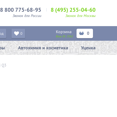
8 800 775-68-95
8 (495) 255-04-60
Звонок для России
Звонок для Москвы
Корзина
0
од
0
Ваш ID:
2562
ары
Автохимия и косметика
Уценка
i Q3