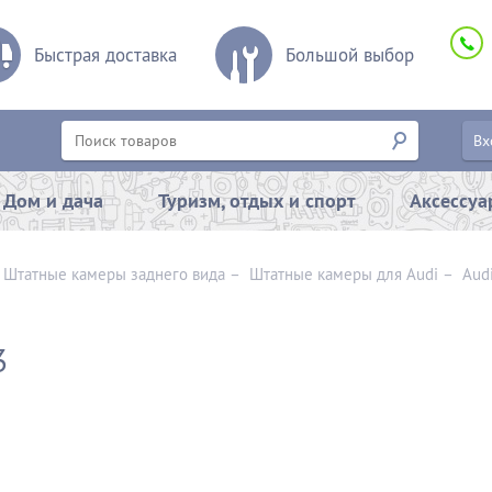
Быстрая доставка
Большой выбор
Вх
Дом и дача
Туризм, отдых и спорт
Аксессу
–
Штатные камеры заднего вида
–
Штатные камеры для Audi
–
Aud
3