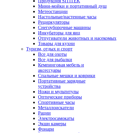
Продукция SITITEK
Мини-мойки и портативный душ
Метеостанции
Настольные/настенные часы
Рециркуляторы
Снегоуборочные машины
Инкубаторы для яиц
Отпугиватели животных и насекомых
Товары для кухни
Туризм, отдых и спорт
Все для охоты
Все для рыбалки
Кемпинговая мебель и
аксессуары
Спальные мешки и коврики
Портативные зарядные
устройства
Ножи и мультитулы
Оптические приборы
Спортивные часы
Металлоискатели
Рации
Электросамокаты
Экшн камеры
Фонари