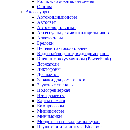
Ролики, самокаты, беговелы
Огнива
Аксессуары
Автокондиционеры
Aвтосвет
Автохолодильники
Аксессуары для автохолодильников
Алкотестеры
Брелоки
Вешалки автомобильные
Видеонаблюдение, видеодомофоны
Внешние аккумуляторы (PowerBank)
Держатели
Диктофоны
Дозиметры
Зарядки для дома и авто
Звуковые сигналы
Подогрев зеркал
Инструменты
Карты памяти
Компрессоры
Миникамеры
Минимойки
Молдинги и накладки на кузов
Наушники и гарнитура Bluetooth