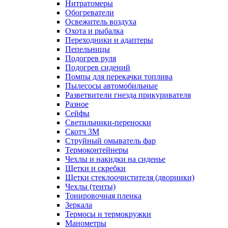
Нитратомеры
Обогреватели
Освежитель воздуха
Охота и рыбалка
Переходники и адаптеры
Пепельницы
Подогрев руля
Подогрев сидений
Помпы для перекачки топлива
Пылесосы автомобильные
Разветвители гнезда прикуривателя
Разное
Сейфы
Светильники-переноски
Скотч 3М
Струйный омыватель фар
Термоконтейнеры
Чехлы и накидки на сиденье
Щетки и скребки
Щетки стеклоочистителя (дворники)
Чехлы (тенты)
Тонировочная пленка
Зеркалa
Термосы и термокружки
Манометры