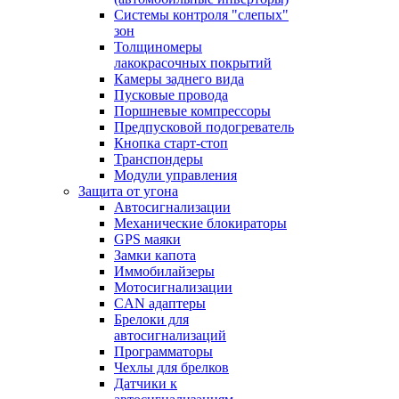
Системы контроля "слепых"
зон
Толщиномеры
лакокрасочных покрытий
Камеры заднего вида
Пусковые провода
Поршневые компрессоры
Предпусковой подогреватель
Кнопка старт-стоп
Транспондеры
Модули управления
Защита от угона
Автосигнализации
Механические блoкираторы
GPS маяки
Замки капота
Иммобилайзеры
Мотосигнализации
CAN адаптеры
Брелоки для
автосигнализаций
Программаторы
Чехлы для брелков
Датчики к