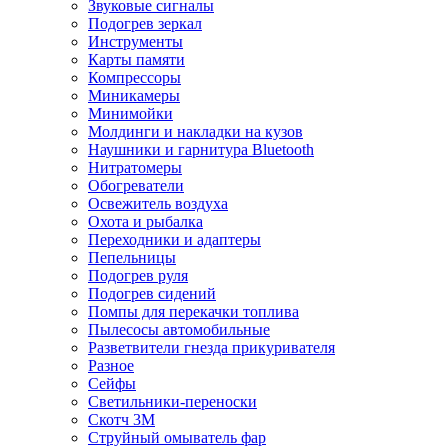
Звуковые сигналы
Подогрев зеркал
Инструменты
Карты памяти
Компрессоры
Миникамеры
Минимойки
Молдинги и накладки на кузов
Наушники и гарнитура Bluetooth
Нитратомеры
Обогреватели
Освежитель воздуха
Охота и рыбалка
Переходники и адаптеры
Пепельницы
Подогрев руля
Подогрев сидений
Помпы для перекачки топлива
Пылесосы автомобильные
Разветвители гнезда прикуривателя
Разное
Сейфы
Светильники-переноски
Скотч 3М
Струйный омыватель фар