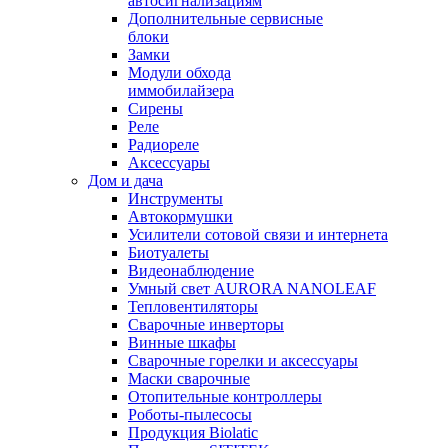
автосигнализациям
Дополнительные сервисные
блоки
Замки
Модули обхода
иммобилайзера
Сирены
Реле
Радиореле
Аксессуары
Дом и дача
Инструменты
Автокормушки
Усилители сотовой связи и интернета
Биотуалеты
Видеонаблюдение
Умный свет AURORA NANOLEAF
Тепловентиляторы
Сварочные инверторы
Винные шкафы
Сварочные горелки и аксессуары
Маски сварочные
Отопительные контроллеры
Роботы-пылесосы
Продукция Biolatic