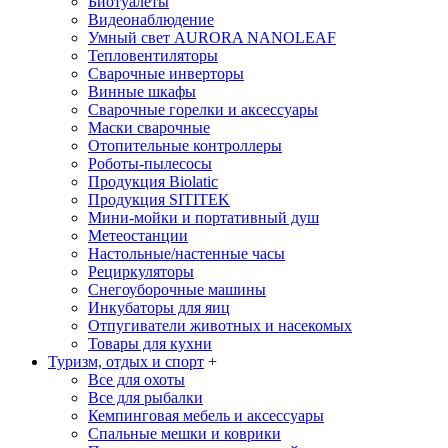
Биотуалеты
Видеонаблюдение
Умный свет AURORA NANOLEAF
Тепловентиляторы
Сварочные инверторы
Винные шкафы
Сварочные горелки и аксессуары
Маски сварочные
Отопительные контроллеры
Роботы-пылесосы
Продукция Biolatic
Продукция SITITEK
Мини-мойки и портативный душ
Метеостанции
Настольные/настенные часы
Рециркуляторы
Снегоуборочные машины
Инкубаторы для яиц
Отпугиватели животных и насекомых
Товары для кухни
Туризм, отдых и спорт
+
Все для охоты
Все для рыбалки
Кемпинговая мебель и аксессуары
Спальные мешки и коврики