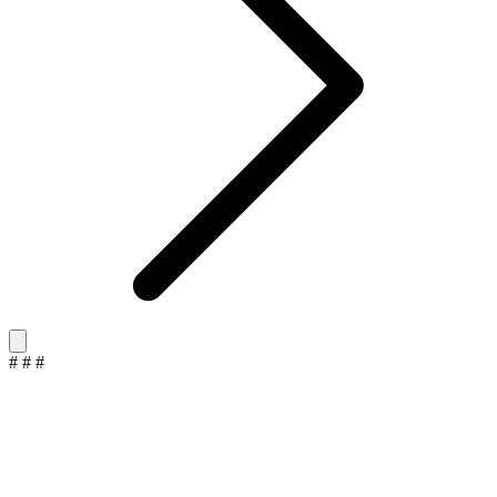
#
#
#