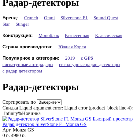
Радар-детекторы
Бренд:
Crunch
Omni
Silverstone F1
Sound Quest
Star
Stinger
Конструкция:
Моноблок
Разнесенная
Классическая
Страна производства:
Южная Корея
Популярное в категории:
2019
с GPS
сигнатурные антирадары
сигнатурные радар-детекторы
с радар детектором
Радар-детекторы
Сортировать по
Скидка Liquid argument error: Liquid error (product_block line 4):
-Infinity%
Новинка
Быстрый просмотр
Радар-детектор SilverStone F1 Monza GS
Арт. Monza GS
0 р.
4980 р.