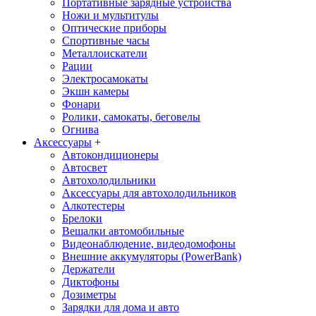
Портативные зарядные устройства
Ножи и мультитулы
Оптические приборы
Спортивные часы
Металлоискатели
Рации
Электросамокаты
Экшн камеры
Фонари
Ролики, самокаты, беговелы
Огнива
Аксессуары
+
Автокондиционеры
Aвтосвет
Автохолодильники
Аксессуары для автохолодильников
Алкотестеры
Брелоки
Вешалки автомобильные
Видеонаблюдение, видеодомофоны
Внешние аккумуляторы (PowerBank)
Держатели
Диктофоны
Дозиметры
Зарядки для дома и авто