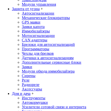
Модули управления
Защита от угона
+
Автосигнализации
Механические блoкираторы
GPS маяки
Замки капота
Иммобилайзеры
Мотосигнализации
CAN адаптеры
Брелоки для автосигнализаций
Программаторы
Чехлы для брелков
Датчики к автосигнализациям
Дополнительные сервисные блоки
Замки
Модули обхода иммобилайзера
Сирены
Реле
Радиореле
Аксессуары
Дом и дача
+
Инструменты
Автокормушки
Усилители сотовой связи и интернета