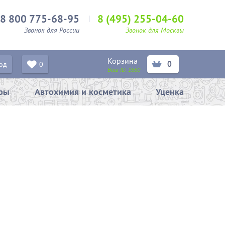
8 800 775-68-95
8 (495) 255-04-60
Звонок для России
Звонок для Москвы
Корзина
0
од
0
Ваш ID:
1660
ары
Автохимия и косметика
Уценка