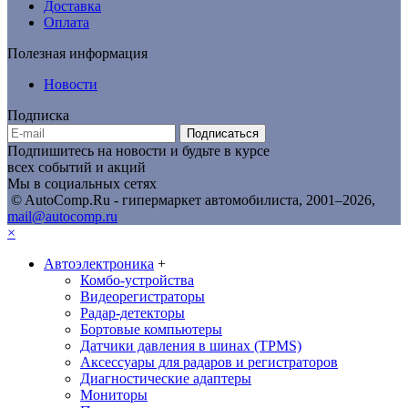
Доставка
Оплата
Полезная информация
Новости
Подписка
Подписаться
Подпишитесь на новости и будьте в курсе
всех событий и акций
Мы в социальных сетях
© AutoComp.Ru - гипермаркет автомобилиста, 2001–2026,
mail@autocomp.ru
×
Автоэлектроника
+
Комбо-устройства
Видеорегистраторы
Радар-детекторы
Бортовые компьютеры
Датчики давления в шинах (TPMS)
Аксессуары для радаров и регистраторов
Диагностические адаптеры
Мониторы