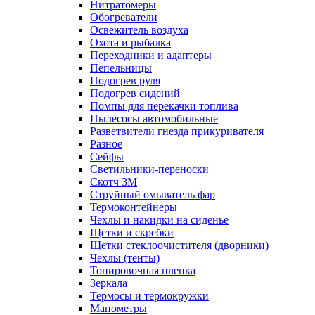
Нитратомеры
Обогреватели
Освежитель воздуха
Охота и рыбалка
Переходники и адаптеры
Пепельницы
Подогрев руля
Подогрев сидений
Помпы для перекачки топлива
Пылесосы автомобильные
Разветвители гнезда прикуривателя
Разное
Сейфы
Светильники-переноски
Скотч 3М
Струйный омыватель фар
Термоконтейнеры
Чехлы и накидки на сиденье
Щетки и скребки
Щетки стеклоочистителя (дворники)
Чехлы (тенты)
Тонировочная пленка
Зеркалa
Термосы и термокружки
Манометры