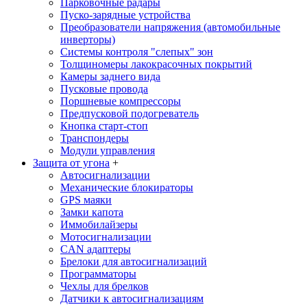
Парковочные радары
Пуско-зарядные устройства
Преобразователи напряжения (автомобильные
инверторы)
Системы контроля "слепых" зон
Толщиномеры лакокрасочных покрытий
Камеры заднего вида
Пусковые провода
Поршневые компрессоры
Предпусковой подогреватель
Кнопка старт-стоп
Транспондеры
Модули управления
Защита от угона
+
Автосигнализации
Механические блoкираторы
GPS маяки
Замки капота
Иммобилайзеры
Мотосигнализации
CAN адаптеры
Брелоки для автосигнализаций
Программаторы
Чехлы для брелков
Датчики к автосигнализациям