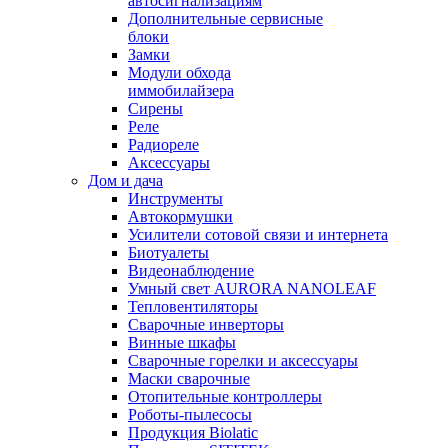
автосигнализациям
Дополнительные сервисные
блоки
Замки
Модули обхода
иммобилайзера
Сирены
Реле
Радиореле
Аксессуары
Дом и дача
Инструменты
Автокормушки
Усилители сотовой связи и интернета
Биотуалеты
Видеонаблюдение
Умный свет AURORA NANOLEAF
Тепловентиляторы
Сварочные инверторы
Винные шкафы
Сварочные горелки и аксессуары
Маски сварочные
Отопительные контроллеры
Роботы-пылесосы
Продукция Biolatic