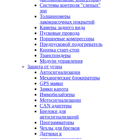
Системы контроля "слепых"
зон
Толщиномеры
лакокрасочных покрытий
Камеры заднего вида
Пусковые провода
Поршневые компрессоры
Предпусковой подогреватель
Кнопка старт-стоп
Транспондеры
Модули управления
Защита от угона
Автосигнализации
Механические блoкираторы
GPS маяки
Замки капота
Иммобилайзеры
Мотосигнализации
CAN адаптеры
Брелоки для
автосигнализаций
Программаторы
Чехлы для брелков
Датчики к