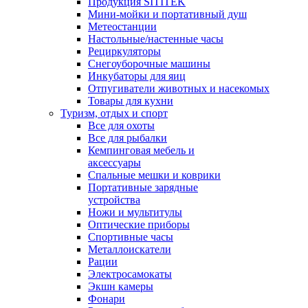
Продукция SITITEK
Мини-мойки и портативный душ
Метеостанции
Настольные/настенные часы
Рециркуляторы
Снегоуборочные машины
Инкубаторы для яиц
Отпугиватели животных и насекомых
Товары для кухни
Туризм, отдых и спорт
Все для охоты
Все для рыбалки
Кемпинговая мебель и
аксессуары
Спальные мешки и коврики
Портативные зарядные
устройства
Ножи и мультитулы
Оптические приборы
Спортивные часы
Металлоискатели
Рации
Электросамокаты
Экшн камеры
Фонари