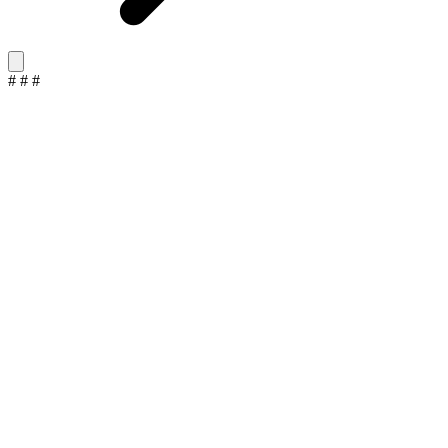
#
#
#