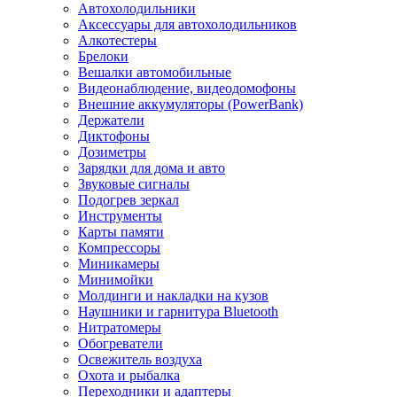
Автохолодильники
Аксессуары для автохолодильников
Алкотестеры
Брелоки
Вешалки автомобильные
Видеонаблюдение, видеодомофоны
Внешние аккумуляторы (PowerBank)
Держатели
Диктофоны
Дозиметры
Зарядки для дома и авто
Звуковые сигналы
Подогрев зеркал
Инструменты
Карты памяти
Компрессоры
Миникамеры
Минимойки
Молдинги и накладки на кузов
Наушники и гарнитура Bluetooth
Нитратомеры
Обогреватели
Освежитель воздуха
Охота и рыбалка
Переходники и адаптеры