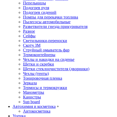
Пепельницы
Подогрев руля
Подогрев сидений
Помпы для перекачки топлива
Пылесосы автомобильные
Разветвители гнезда прикуривателя
Разное
Сейфы
Светильники-переноски
Скотч 3М
Струйный омыватель фар
Термоконтейнеры
Чехлы и накидки на сиденье
Щетки и скребки
Щетки стеклоочистителя (дворники)
Чехлы (тенты)
Тонировочная пленка
Зеркалa
Термосы и термокружки
Манометры
Канистры
Sup board
Автохимия и косметика
+
Автокосметика
Уценка