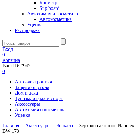
Канистры
Sup board
Автохимия и косметика
Автокосметика
Уценка
Распродажа
Вход
0
Корзина
Ваш ID:
7943
0
Автоэлектроника
Защита от угона
Дом и дача
Туризм, отдых и спорт
Аксессуары
Автохимия и косметика
Уценка
Главная
–
Аксессуары
–
Зеркалa
–
Зеркало салонное Napolex
BW-173