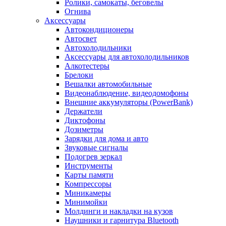
Ролики, самокаты, беговелы
Огнива
Аксессуары
Автокондиционеры
Aвтосвет
Автохолодильники
Аксессуары для автохолодильников
Алкотестеры
Брелоки
Вешалки автомобильные
Видеонаблюдение, видеодомофоны
Внешние аккумуляторы (PowerBank)
Держатели
Диктофоны
Дозиметры
Зарядки для дома и авто
Звуковые сигналы
Подогрев зеркал
Инструменты
Карты памяти
Компрессоры
Миникамеры
Минимойки
Молдинги и накладки на кузов
Наушники и гарнитура Bluetooth