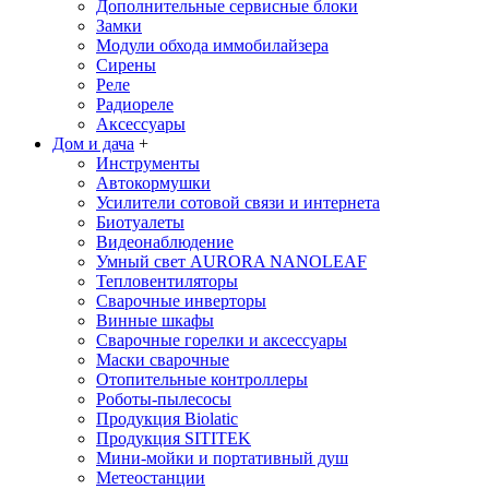
Дополнительные сервисные блоки
Замки
Модули обхода иммобилайзера
Сирены
Реле
Радиореле
Аксессуары
Дом и дача
+
Инструменты
Автокормушки
Усилители сотовой связи и интернета
Биотуалеты
Видеонаблюдение
Умный свет AURORA NANOLEAF
Тепловентиляторы
Сварочные инверторы
Винные шкафы
Сварочные горелки и аксессуары
Маски сварочные
Отопительные контроллеры
Роботы-пылесосы
Продукция Biolatic
Продукция SITITEK
Мини-мойки и портативный душ
Метеостанции