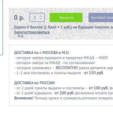
0 р.
Звоните
Быстрый зака
Дарим
0 баллов (1 балл = 1 руб.)
на будущие покупки з
Зарегистрироваться
0 р.
ДОСТАВКА по г. МОСКВА и М.О.
- сегодня-завтра курьером в пределах МКАД – 400Р.
- сегодня-завтра за МКАД - по согласованию!
-
сегодня самовывоз –
БЕСПЛАТНО
(заказ делается зар
- 1-2 дня постаматы и пункты выдачи -
от 150 руб.
ДОСТАВКА по РОССИИ
-
от 2 дней пункты выдачи и постаматы –
от 100
руб.
(
- от 2 дней курьером -
от 200 руб.
(возможна оплата пр
Внимание!
Точные сроки и стоимость уточняет операто