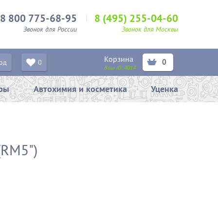
8 800 775-68-95
8 (495) 255-04-60
Звонок для России
Звонок для Москвы
Корзина
0
од
0
Ваш ID:
4014
ары
Автохимия и косметика
Уценка
(RM5")