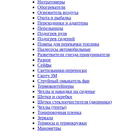
Нитратомеры
Обогреватели
Освежитель воздуха
Охота и рыбалка
Переходники и адаптеры
Пепельницы
Подогрев руля
Подогрев сидений
Помпы для перекачки топлива
Пылесосы автомобильные
Разветвители гнезда прикуривателя
Разное
Сейфы
Светильники-переноски
Скотч 3М
Струйный омыватель фар
Термоконтейнеры
Чехлы и накидки на сиденье
Щетки и скребки
Щетки стеклоочистителя (дворники)
Чехлы (тенты)
Тонировочная пленка
Зеркалa
Термосы и термокружки
Манометры