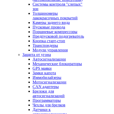
Системы контроля "слепых"
зон
Толщиномеры
лакокрасочных покрытий
Камеры заднего вида
Пусковые провода
Поршневые компрессоры
Предпусковой подогреватель
Кнопка старт-стоп
Транспондеры
Модули управления
Защита от угона
Автосигнализации
Механические блoкираторы
GPS маяки
Замки капота
Иммобилайзеры
Мотосигнализации
CAN адаптеры
Брелоки для
автосигнализаций
Программаторы
Чехлы для брелков
Датчики к