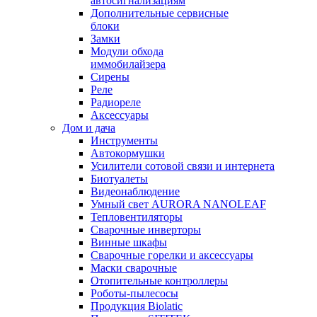
автосигнализациям
Дополнительные сервисные
блоки
Замки
Модули обхода
иммобилайзера
Сирены
Реле
Радиореле
Аксессуары
Дом и дача
Инструменты
Автокормушки
Усилители сотовой связи и интернета
Биотуалеты
Видеонаблюдение
Умный свет AURORA NANOLEAF
Тепловентиляторы
Сварочные инверторы
Винные шкафы
Сварочные горелки и аксессуары
Маски сварочные
Отопительные контроллеры
Роботы-пылесосы
Продукция Biolatic