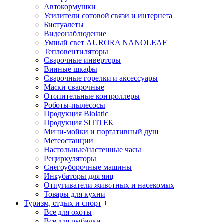
Автокормушки
Усилители сотовой связи и интернета
Биотуалеты
Видеонаблюдение
Умный свет AURORA NANOLEAF
Тепловентиляторы
Сварочные инверторы
Винные шкафы
Сварочные горелки и аксессуары
Маски сварочные
Отопительные контроллеры
Роботы-пылесосы
Продукция Biolatic
Продукция SITITEK
Мини-мойки и портативный душ
Метеостанции
Настольные/настенные часы
Рециркуляторы
Снегоуборочные машины
Инкубаторы для яиц
Отпугиватели животных и насекомых
Товары для кухни
Туризм, отдых и спорт
+
Все для охоты
Все для рыбалки