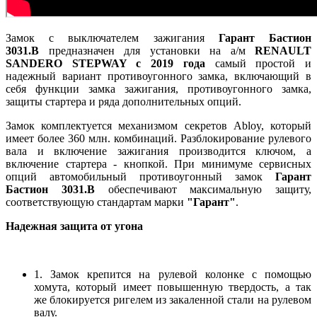
Замок с выключателем зажигания
Гарант Бастион
3031.B
предназначен для установки на а/м
RENAULT
SANDERO STEPWAY c 2019 года
самый простой и
надежный вариант противоугонного замка, включающий в
себя функции замка зажигания, противоугонного замка,
защиты стартера и ряда дополнительных опций.
Замок комплектуется механизмом секретов Abloy, который
имеет более 360 млн. комбинаций. Разблокирование рулевого
вала и включение зажигания производится ключом, а
включение стартера - кнопкой. При минимуме сервисных
опций автомобильный противоугонный замок
Гарант
Бастион 3031.B
обеспечивают максимальную защиту,
соответствующую стандартам марки
"Гарант"
.
Надежная защита от угона
1. Замок крепится на рулевой колонке с помощью
хомута, который имеет повышенную твердость, а так
же блокируется ригелем из закаленной стали на рулевом
валу.