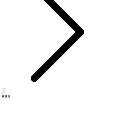
#
#
#