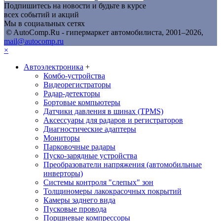
Подпишитесь на новости и будьте в курсе
всех событий и акций
Мы в социальных сетях
© AutoComp.Ru - гипермаркет автомобилиста, 2001–2026,
mail@autocomp.ru
×
Автоэлектроника
+
Комбо-устройства
Видеорегистраторы
Радар-детекторы
Бортовые компьютеры
Датчики давления в шинах (TPMS)
Аксессуары для радаров и регистраторов
Диагностические адаптеры
Мониторы
Парковочные радары
Пуско-зарядные устройства
Преобразователи напряжения (автомобильные
инверторы)
Системы контроля "слепых" зон
Толщиномеры лакокрасочных покрытий
Камеры заднего вида
Пусковые провода
Поршневые компрессоры