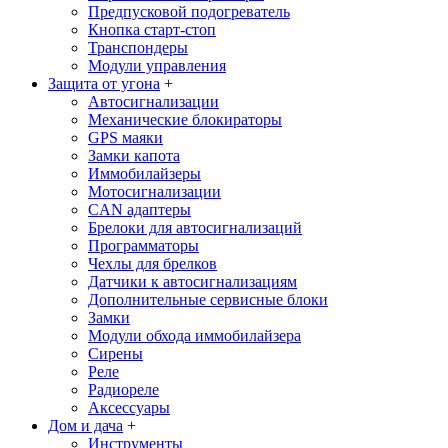
Предпусковой подогреватель
Кнопка старт-стоп
Транспондеры
Модули управления
Защита от угона
+
Автосигнализации
Механические блoкираторы
GPS маяки
Замки капота
Иммобилайзеры
Мотосигнализации
CAN адаптеры
Брелоки для автосигнализаций
Программаторы
Чехлы для брелков
Датчики к автосигнализациям
Дополнительные сервисные блоки
Замки
Модули обхода иммобилайзера
Сирены
Реле
Радиореле
Аксессуары
Дом и дача
+
Инструменты