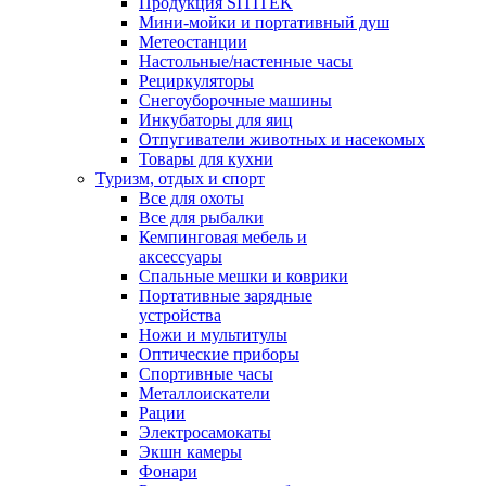
Продукция SITITEK
Мини-мойки и портативный душ
Метеостанции
Настольные/настенные часы
Рециркуляторы
Снегоуборочные машины
Инкубаторы для яиц
Отпугиватели животных и насекомых
Товары для кухни
Туризм, отдых и спорт
Все для охоты
Все для рыбалки
Кемпинговая мебель и
аксессуары
Спальные мешки и коврики
Портативные зарядные
устройства
Ножи и мультитулы
Оптические приборы
Спортивные часы
Металлоискатели
Рации
Электросамокаты
Экшн камеры
Фонари