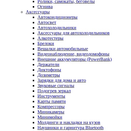
Ролики, самокаты, беговелы
Огнива
Аксессуары
Автокондиционеры
Aвтосвет
Автохолодильники
Аксессуары для автохолодильников
Алкотестеры
Брелоки
Вешалки автомобильные
Видеонаблюдение, видеодомофоны
Внешние аккумуляторы (PowerBank)
Держатели
Диктофоны
Дозиметры
Зарядки для дома и авто
Звуковые сигналы
Подогрев зеркал
Инструменты
Карты памяти
Компрессоры
Миникамеры
Минимойки
Молдинги и накладки на кузов
Наушники и гарнитура Bluetooth