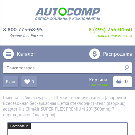
8 800 775-68-95
8 (495) 255-04-60
Звонок для России
Звонок для Москвы
Каталог
Распродажа
Корзина
0
Вход
0
Ваш ID:
1441
Главная
–
Аксессуары
–
Щетки стеклоочистителя (дворники)
–
Всесезонная бескаркасная щетка стеклоочистителя (дворник)
adapter Kit ClimAir SUPER FLEX PREMIUM 20" (500mm), 7
переходников (адаптеров)
Распродано