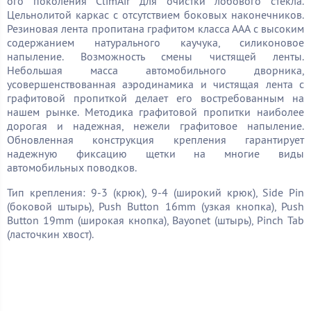
ого поколения ClimAir для очистки лобового стекла.
Цельнолитой каркас с отсутствием боковых наконечников.
Резиновая лента пропитана графитом класса ААА с высоким
содержанием натурального каучука, силиконовое
напыление. Возможность смены чистящей ленты.
Небольшая масса автомобильного дворника,
усовершенствованная аэродинамика и чистящая лента с
графитовой пропиткой делает его востребованным на
нашем рынке. Методика графитовой пропитки наиболее
дорогая и надежная, нежели графитовое напыление.
Обновленная конструкция крепления гарантирует
надежную фиксацию щетки на многие виды
автомобильных поводков.
Тип крепления: 9-3 (крюк), 9-4 (широкий крюк), Side Pin
(боковой штырь), Push Button 16mm (узкая кнопка), Push
Button 19mm (широкая кнопка), Bayonet (штырь), Pinch Tab
(ласточкин хвост).