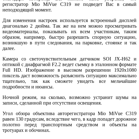
регистратор Mio MiVue С319 не подведет Вас в самый
неподходящий момент.
Для изменения настроек используется встроенный дисплей
диагональю 2 дюйма. Так же на нем можно просматривать
видеоматериалы, показывать их всем участникам, таким
образом, например, быстро разрешить спорную ситуацию,
возникшую в пути следования, на парковке, стоянке и так
далее.
Камера со светочувствительным датчиком SOI JX-H62 и
оптикой с диафрагмой F2.2 ведет съемку в эталонном формате
Full HD. Изображение в высоком разрешении 1920х1080
пиксель даст возможность разъяснить ситуацию максимально
тщательно, так как сможете увидеть все мельчайшие
подробности и нюансы.
Ночной режим, на сколько, возможно устранит шумы на
записи, сделанной при отсутствии освещения.
Угол обзора объектива авторегистратора Mio MiVue С319
равен 130 градусам, вследствие чего, в кадр попадет дорожное
полотно перед транспортным средством и объекты на
тротуарах и обочинах.