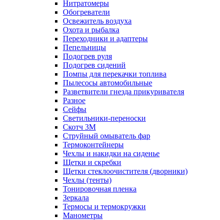
Нитратомеры
Обогреватели
Освежитель воздуха
Охота и рыбалка
Переходники и адаптеры
Пепельницы
Подогрев руля
Подогрев сидений
Помпы для перекачки топлива
Пылесосы автомобильные
Разветвители гнезда прикуривателя
Разное
Сейфы
Светильники-переноски
Скотч 3М
Струйный омыватель фар
Термоконтейнеры
Чехлы и накидки на сиденье
Щетки и скребки
Щетки стеклоочистителя (дворники)
Чехлы (тенты)
Тонировочная пленка
Зеркалa
Термосы и термокружки
Манометры