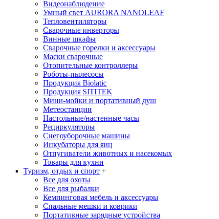
Видеонаблюдение
Умный свет AURORA NANOLEAF
Тепловентиляторы
Сварочные инверторы
Винные шкафы
Сварочные горелки и аксессуары
Маски сварочные
Отопительные контроллеры
Роботы-пылесосы
Продукция Biolatic
Продукция SITITEK
Мини-мойки и портативный душ
Метеостанции
Настольные/настенные часы
Рециркуляторы
Снегоуборочные машины
Инкубаторы для яиц
Отпугиватели животных и насекомых
Товары для кухни
Туризм, отдых и спорт
+
Все для охоты
Все для рыбалки
Кемпинговая мебель и аксессуары
Спальные мешки и коврики
Портативные зарядные устройства