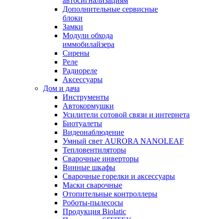
автосигнализациям
Дополнительные сервисные
блоки
Замки
Модули обхода
иммобилайзера
Сирены
Реле
Радиореле
Аксессуары
Дом и дача
Инструменты
Автокормушки
Усилители сотовой связи и интернета
Биотуалеты
Видеонаблюдение
Умный свет AURORA NANOLEAF
Тепловентиляторы
Сварочные инверторы
Винные шкафы
Сварочные горелки и аксессуары
Маски сварочные
Отопительные контроллеры
Роботы-пылесосы
Продукция Biolatic