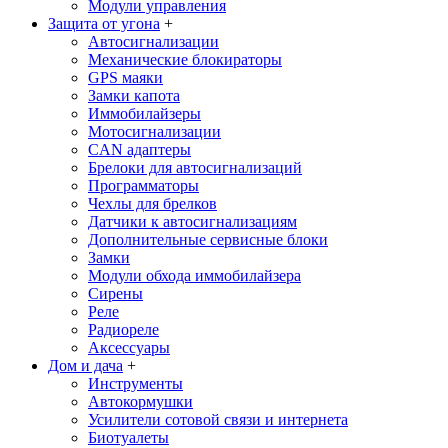
Модули управления
Защита от угона
+
Автосигнализации
Механические блoкираторы
GPS маяки
Замки капота
Иммобилайзеры
Мотосигнализации
CAN адаптеры
Брелоки для автосигнализаций
Программаторы
Чехлы для брелков
Датчики к автосигнализациям
Дополнительные сервисные блоки
Замки
Модули обхода иммобилайзера
Сирены
Реле
Радиореле
Аксессуары
Дом и дача
+
Инструменты
Автокормушки
Усилители сотовой связи и интернета
Биотуалеты