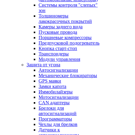
Системы контроля "слепых"
зон
Толщиномеры
лакокрасочных покрытий
Камеры заднего вида
Пусковые провода
Поршневые компрессоры
Предпусковой подогреватель
Кнопка старт-стоп
Транспондеры
Модули управления
Защита от угона
Автосигнализации
Механические блoкираторы
GPS маяки
Замки капота
Иммобилайзеры
Мотосигнализации
CAN адаптеры
Брелоки для
автосигнализаций
Программаторы
Чехлы для брелков
Датчики к