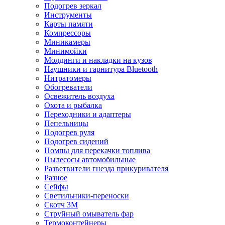
Подогрев зеркал
Инструменты
Карты памяти
Компрессоры
Миникамеры
Минимойки
Молдинги и накладки на кузов
Наушники и гарнитура Bluetooth
Нитратомеры
Обогреватели
Освежитель воздуха
Охота и рыбалка
Переходники и адаптеры
Пепельницы
Подогрев руля
Подогрев сидений
Помпы для перекачки топлива
Пылесосы автомобильные
Разветвители гнезда прикуривателя
Разное
Сейфы
Светильники-переноски
Скотч 3М
Струйный омыватель фар
Термоконтейнеры