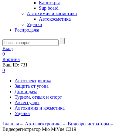
Канистры
Sup board
Автохимия и косметика
Автокосметика
Уценка
Распродажа
Вход
0
Корзина
Ваш ID:
731
0
Автоэлектроника
Защита от угона
Дом и дача
Туризм, отдых и спорт
Аксессуары
Автохимия и косметика
Уценка
Главная
–
Автоэлектроника
–
Видеорегистраторы
–
Видеорегистратор Mio MiVue С319