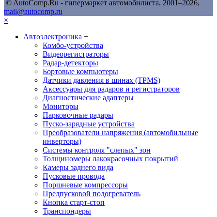
© AutoComp.Ru - гипермаркет автомобилиста, 2001–2026,
mail@autocomp.ru
×
Автоэлектроника
+
Комбо-устройства
Видеорегистраторы
Радар-детекторы
Бортовые компьютеры
Датчики давления в шинах (TPMS)
Аксессуары для радаров и регистраторов
Диагностические адаптеры
Мониторы
Парковочные радары
Пуско-зарядные устройства
Преобразователи напряжения (автомобильные
инверторы)
Системы контроля "слепых" зон
Толщиномеры лакокрасочных покрытий
Камеры заднего вида
Пусковые провода
Поршневые компрессоры
Предпусковой подогреватель
Кнопка старт-стоп
Транспондеры