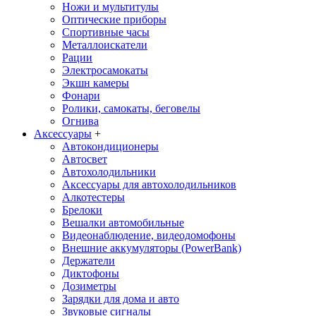
Ножи и мультитулы
Оптические приборы
Спортивные часы
Металлоискатели
Рации
Электросамокаты
Экшн камеры
Фонари
Ролики, самокаты, беговелы
Огнива
Аксессуары
+
Автокондиционеры
Aвтосвет
Автохолодильники
Аксессуары для автохолодильников
Алкотестеры
Брелоки
Вешалки автомобильные
Видеонаблюдение, видеодомофоны
Внешние аккумуляторы (PowerBank)
Держатели
Диктофоны
Дозиметры
Зарядки для дома и авто
Звуковые сигналы