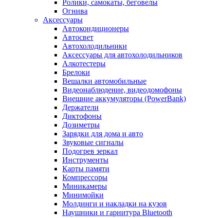
Ролики, самокаты, беговелы
Огнива
Аксессуары
Автокондиционеры
Aвтосвет
Автохолодильники
Аксессуары для автохолодильников
Алкотестеры
Брелоки
Вешалки автомобильные
Видеонаблюдение, видеодомофоны
Внешние аккумуляторы (PowerBank)
Держатели
Диктофоны
Дозиметры
Зарядки для дома и авто
Звуковые сигналы
Подогрев зеркал
Инструменты
Карты памяти
Компрессоры
Миникамеры
Минимойки
Молдинги и накладки на кузов
Наушники и гарнитура Bluetooth