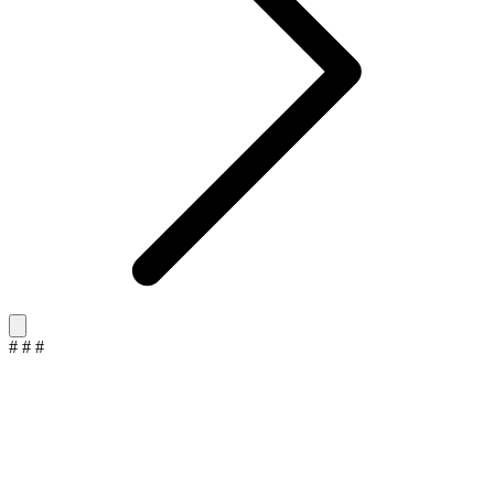
#
#
#