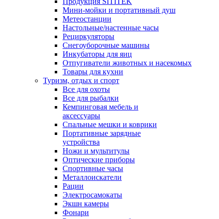
Продукция SITITEK
Мини-мойки и портативный душ
Метеостанции
Настольные/настенные часы
Рециркуляторы
Снегоуборочные машины
Инкубаторы для яиц
Отпугиватели животных и насекомых
Товары для кухни
Туризм, отдых и спорт
Все для охоты
Все для рыбалки
Кемпинговая мебель и
аксессуары
Спальные мешки и коврики
Портативные зарядные
устройства
Ножи и мультитулы
Оптические приборы
Спортивные часы
Металлоискатели
Рации
Электросамокаты
Экшн камеры
Фонари