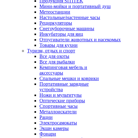
Продукция SITITEK
Мини-мойки и портативный душ
Метеостанции
Настольные/настенные часы
Рециркуляторы
Снегоуборочные машины
Инкубаторы для яиц
Отпугиватели животных и насекомых
Товары для кухни
Туризм, отдых и спорт
Все для охоты
Все для рыбалки
Кемпинговая мебель и
аксессуары
Спальные мешки и коврики
Портативные зарядные
устройства
Ножи и мультитулы
Оптические приборы
Спортивные часы
Металлоискатели
Рации
Электросамокаты
Экшн камеры
Фонари