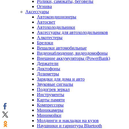
Ролики, самокаты, беговелы
Огнива
Аксессуары
Автокондиционеры
Aвтосвет
Автохолодильники
Аксессуары для автохолодильников
Алкотестеры
Брелоки
Вешалки автомобильные
Видеонаблюдение, видеодомофоны
Внешние аккумуляторы (PowerBank)
Держатели
Диктофоны
Дозиметры
Зарядки для дома и авто
Звуковые сигналы
Подогрев зеркал
Инструменты
Карты памяти
Компрессоры
Миникамеры
Минимойки
Молдинги и накладки на кузов
Наушники и гарнитура Bluetooth