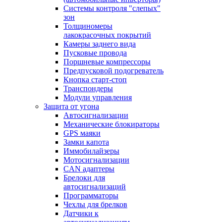
Системы контроля "слепых"
зон
Толщиномеры
лакокрасочных покрытий
Камеры заднего вида
Пусковые провода
Поршневые компрессоры
Предпусковой подогреватель
Кнопка старт-стоп
Транспондеры
Модули управления
Защита от угона
Автосигнализации
Механические блoкираторы
GPS маяки
Замки капота
Иммобилайзеры
Мотосигнализации
CAN адаптеры
Брелоки для
автосигнализаций
Программаторы
Чехлы для брелков
Датчики к