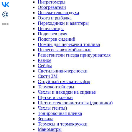
Нитратомеры
Обогреватели
Освежитель воздуха
Охота и рыбалка
Переходники и адаптеры
Пепельницы
Подогрев руля
Подогрев сидений
Помпы для перекачки топлива
Пылесосы автомобильные
Разветвители гнезда прикуривателя
Разное
Сейфы
Светильники-переноски
Скотч 3М
Струйный омыватель фар
Термоконтейнеры
Чехлы и накидки на сиденье
Щетки и скребки
Щетки стеклоочистителя (дворники)
Чехлы (тенты)
Тонировочная пленка
Зеркалa
Термосы и термокружки
Манометры