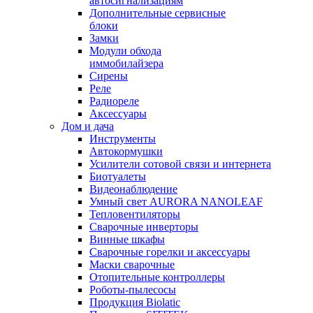
автосигнализациям
Дополнительные сервисные
блоки
Замки
Модули обхода
иммобилайзера
Сирены
Реле
Радиореле
Аксессуары
Дом и дача
Инструменты
Автокормушки
Усилители сотовой связи и интернета
Биотуалеты
Видеонаблюдение
Умный свет AURORA NANOLEAF
Тепловентиляторы
Сварочные инверторы
Винные шкафы
Сварочные горелки и аксессуары
Маски сварочные
Отопительные контроллеры
Роботы-пылесосы
Продукция Biolatic