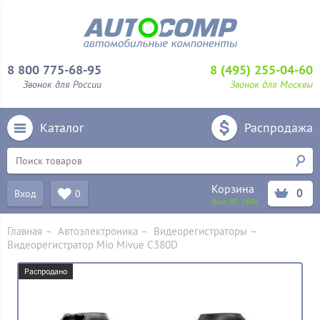
8 800 775-68-95
8 (495) 255-04-60
Звонок для России
Звонок для Москвы
Каталог
Распродажа
Корзина
0
Вход
0
Ваш ID:
1686
Главная
–
Автоэлектроника
–
Видеорегистраторы
–
Видеорегистратор Mio Mivue C380D
Распродано