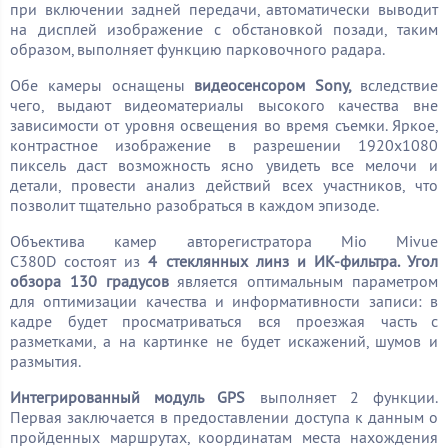
при включении задней передачи, автоматически выводит
на дисплей изображение с обстановкой позади, таким
образом, выполняет функцию парковочного радара.
Обе камеры оснащены
видеосенсором
Sony,
вследствие
чего, выдают видеоматериалы высокого качества вне
зависимости от уровня освещения во время съемки. Яркое,
контрастное изображение в разрешении 1920х1080
пиксель даст возможность ясно увидеть все мелочи и
детали, провести анализ действий всех участников, что
позволит тщательно разобраться в каждом эпизоде.
Объектива камер авторегистратора Mio Mivue
C380D состоят из
4 стеклянных линз и ИК-фильтра. Угол
обзора 130 градусов
является оптимальным параметром
для оптимизации качества и информативности записи: в
кадре будет просматриваться вся проезжая часть с
разметками, а на картинке не будет искажений, шумов и
размытия.
Интегрированный модуль
GPS
выполняет 2 функции.
Первая заключается в предоставлении доступа к данным о
пройденных маршрутах, координатам места нахождения