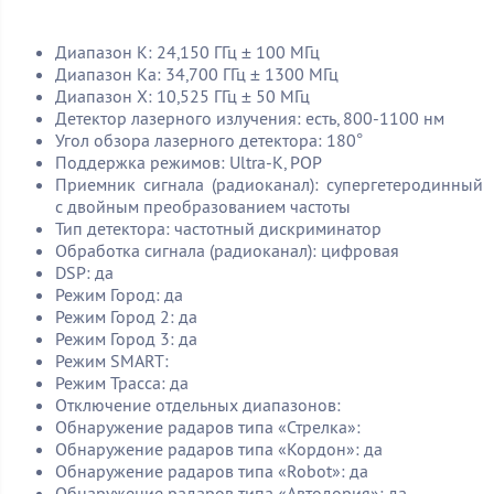
Диапазон K: 24,150 ГГц ± 100 МГц
Диапазон Ka: 34,700 ГГц ± 1300 МГц
Диапазон X: 10,525 ГГц ± 50 МГц
Детектор лазерного излучения: есть, 800-1100 нм
Угол обзора лазерного детектора: 180°
Поддержка режимов: Ultra-K, POP
Приемник сигнала (радиоканал): супергетеродинный
с двойным преобразованием частоты
Тип детектора: частотный дискриминатор
Обработка сигнала (радиоканал): цифровая
DSP: да
Режим Город: да
Режим Город 2: да
Режим Город 3: да
Режим SMART:
Режим Трасса: да
Отключение отдельных диапазонов:
Обнаружение радаров типа «Стрелка»:
Обнаружение радаров типа «Кордон»: да
Обнаружение радаров типа «Robot»: да
Обнаружение радаров типа «Автодория»: да