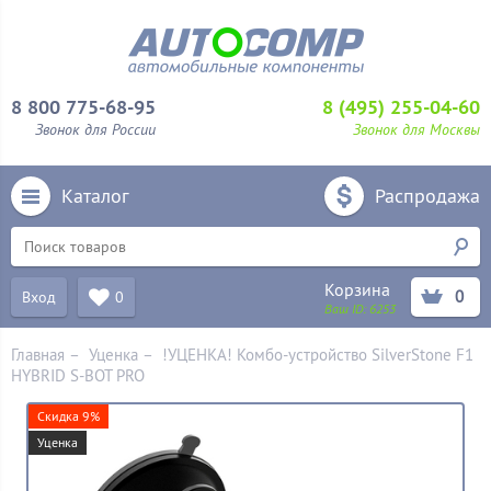
8 800 775-68-95
8 (495) 255-04-60
Звонок для России
Звонок для Москвы
Каталог
Распродажа
Корзина
0
Вход
0
Ваш ID:
6253
Главная
–
Уценка
–
!УЦЕНКА! Комбо-устройство SilverStone F1
HYBRID S-BOT PRO
Скидка 9%
Уценка