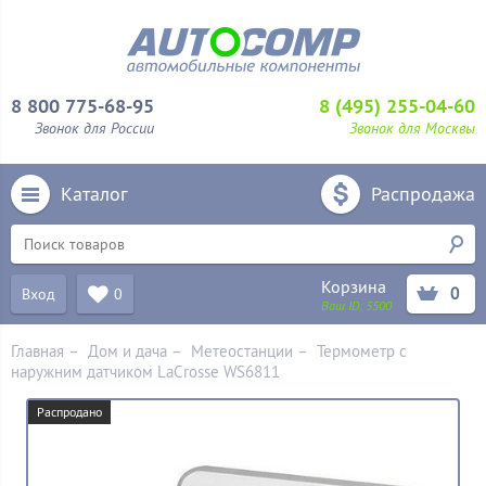
8 800 775-68-95
8 (495) 255-04-60
Звонок для России
Звонок для Москвы
Каталог
Распродажа
Корзина
0
Вход
0
Ваш ID:
5500
Главная
–
Дом и дача
–
Метеостанции
–
Термометр с
наружним датчиком LaCrosse WS6811
Распродано