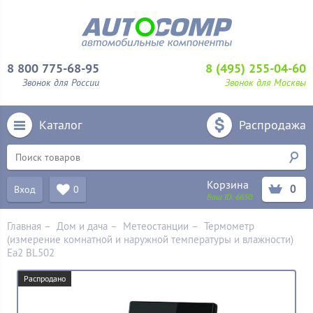
8 800 775-68-95
8 (495) 255-04-60
Звонок для России
Звонок для Москвы
Каталог
Распродажа
Корзина
0
Вход
0
Ваш ID:
6650
Главная
–
Дом и дача
–
Метеостанции
–
Термометр
(измерение комнатной и наружной температуры и влажности)
Ea2 BL502
Распродано