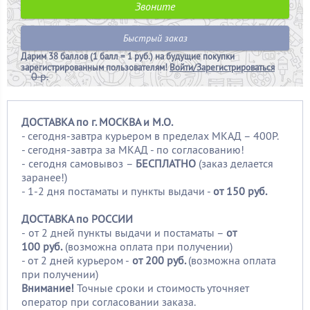
Звоните
Быстрый заказ
Дарим
38 баллов (1 балл = 1 руб.)
на будущие покупки
зарегистрированным пользователям!
Войти/Зарегистрироваться
0 р.
ДОСТАВКА по г. МОСКВА и М.О.
- сегодня-завтра курьером в пределах МКАД – 400Р.
- сегодня-завтра за МКАД - по согласованию!
-
сегодня самовывоз –
БЕСПЛАТНО
(заказ делается
заранее!)
- 1-2 дня постаматы и пункты выдачи -
от 150 руб.
ДОСТАВКА по РОССИИ
-
от 2 дней пункты выдачи и постаматы –
от
100
руб.
(возможна оплата при получении)
- от 2 дней курьером -
от 200 руб.
(возможна оплата
при получении)
Внимание!
Точные сроки и стоимость уточняет
оператор при согласовании заказа.