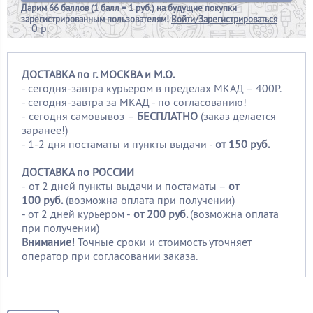
Дарим
66 баллов (1 балл = 1 руб.)
на будущие покупки
зарегистрированным пользователям!
Войти/Зарегистрироваться
0 р.
ДОСТАВКА по г. МОСКВА и М.О.
- сегодня-завтра курьером в пределах МКАД – 400Р.
- сегодня-завтра за МКАД - по согласованию!
-
сегодня самовывоз –
БЕСПЛАТНО
(заказ делается
заранее!)
- 1-2 дня постаматы и пункты выдачи -
от 150 руб.
ДОСТАВКА по РОССИИ
-
от 2 дней пункты выдачи и постаматы –
от
100
руб.
(возможна оплата при получении)
- от 2 дней курьером -
от 200 руб.
(возможна оплата
при получении)
Внимание!
Точные сроки и стоимость уточняет
оператор при согласовании заказа.