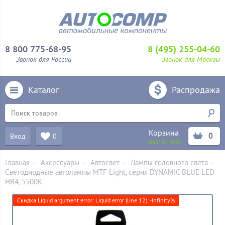
8 800 775-68-95
8 (495) 255-04-60
Звонок для России
Звонок для Москвы
Каталог
Распродажа
Корзина
0
Вход
0
Ваш ID:
3662
Главная
–
Аксессуары
–
Aвтосвет
–
Лампы головного света
–
Светодиодные автолампы MTF Light, серия DYNAMIC BLUE LED
HB4, 5500K
Скидка Liquid argument error: Liquid error (line 12): -Infinity%