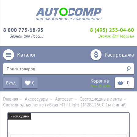
8 800 775-68-95
8 (495) 255-04-60
Звонок для России
Звонок для Москвы
Каталог
Распродажа
Корзина
0
Вход
0
Ваш ID:
6206
Главная
–
Аксессуары
–
Aвтосвет
–
Светодиодные ленты
–
Светодиодная лента гибкая MTF Light 1M2B125CC 1м (синий)
Распродано