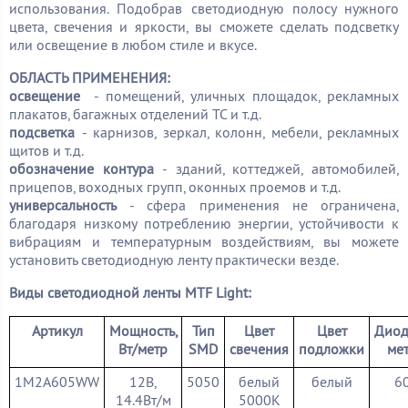
использования. Подобрав светодиодную полосу нужного
цвета, свечения и яркости, вы сможете сделать подсветку
или освещение в любом стиле и вкусе.
ОБЛАСТЬ ПРИМЕНЕНИЯ:
освещение
- помещений, уличных площадок, рекламных
плакатов, багажных отделений ТС и т.д.
подсветка
- карнизов, зеркал, колонн, мебели, рекламных
щитов и т.д.
обозначение контура
- зданий, коттеджей, автомобилей,
прицепов, воходных групп, оконных проемов и т.д.
универсальность
- сфера применения не ограничена,
благодаря низкому потреблению энергии, устойчивости к
вибрациям и температурным воздействиям, вы можете
установить светодиодную ленту практически везде.
Виды светодиодной ленты MTF Light:
Артикул
Мощность,
Тип
Цвет
Цвет
Диод
Вт/метр
SMD
свечения
подложки
ме
1M2A605WW
12В,
5050
белый
белый
6
14.4Вт/м
5000К