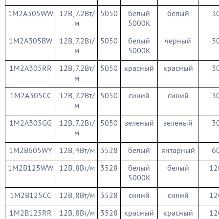
1M2A305WW
12В, 7.2Вт/
5050
белый
белый
3
м
5000К
1M2A305BW
12В, 7.2Вт/
5050
белый
черный
3
м
5000К
1M2A305RR
12В, 7.2Вт/
5050
красный
красный
3
м
1M2A305CC
12В, 7.2Вт/
5050
синий
синий
3
м
1M2A305GG
12В, 7.2Вт/
5050
зеленый
зеленый
3
м
1M2B605WY
12В, 4Вт/м
3528
белый
янтарный
6
1M2B125WW
12В, 8Вт/м
3528
белый
белый
12
5000К
1M2B125CC
12В, 8Вт/м
3528
синий
синий
12
1M2B125RR
12В, 8Вт/м
3528
красный
красный
12