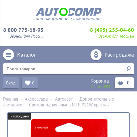
8 800 775-68-95
8 (495) 255-04-60
Звонок для России
Звонок для Москвы
Каталог
Распродажа
Корзина
0
Вход
0
Ваш ID:
2861
Главная
–
Аксессуары
–
Aвтосвет
–
Дополнительные
лампочки
–
Светодиодная лампа MTF P21W красная
Распродано