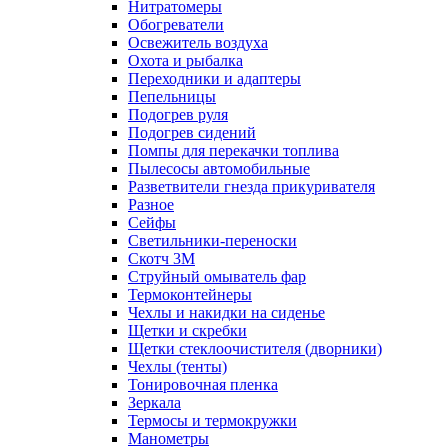
Нитратомеры
Обогреватели
Освежитель воздуха
Охота и рыбалка
Переходники и адаптеры
Пепельницы
Подогрев руля
Подогрев сидений
Помпы для перекачки топлива
Пылесосы автомобильные
Разветвители гнезда прикуривателя
Разное
Сейфы
Светильники-переноски
Скотч 3М
Струйный омыватель фар
Термоконтейнеры
Чехлы и накидки на сиденье
Щетки и скребки
Щетки стеклоочистителя (дворники)
Чехлы (тенты)
Тонировочная пленка
Зеркалa
Термосы и термокружки
Манометры