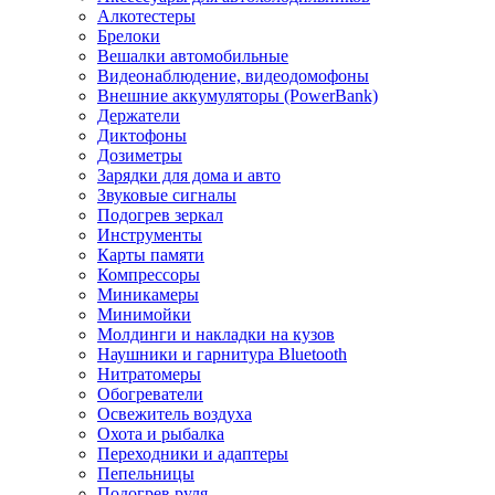
Алкотестеры
Брелоки
Вешалки автомобильные
Видеонаблюдение, видеодомофоны
Внешние аккумуляторы (PowerBank)
Держатели
Диктофоны
Дозиметры
Зарядки для дома и авто
Звуковые сигналы
Подогрев зеркал
Инструменты
Карты памяти
Компрессоры
Миникамеры
Минимойки
Молдинги и накладки на кузов
Наушники и гарнитура Bluetooth
Нитратомеры
Обогреватели
Освежитель воздуха
Охота и рыбалка
Переходники и адаптеры
Пепельницы
Подогрев руля