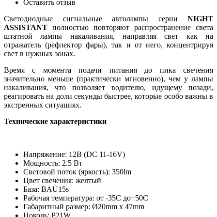
Оставить отзыв
Светодиодные сигнальные автолампы серии
NIGHT
ASSISTANT
полностью повторяют распространение света
штатной лампы накаливания, направляя свет как на
отражатель (рефлектор фары), так и от него, концентрируя
свет в нужных зонах.
Время с момента подачи питания до пика свечения
значительно меньше (практически мгновенно), чем у лампы
накаливания, что позволяет водителю, идущему позади,
реагировать на доли секунды быстрее, которые особо важны в
экстренных ситуациях.
Технические характеристики
Напряжение: 12В (DC 11-16V)
Мощность: 2.5 Вт
Световой поток (яркость): 350lm
Цвет свечения: желтый
База: BAU15s
Рабочая температура: от -35С до+50С
Габаритный размер: Ø20mm х 47mm
Цоколь: P21W