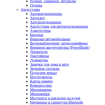
Ролики, самокаты, беговелы
Огнива
Аксессуары
Автокондиционеры
Aвтосвет
Автохолодильники
Аксессуары для автохолодильников
Алкотестеры
Брелоки
Вешалки автомобильные
Видеонаблюдение, видеодомофоны
Внешние аккумуляторы (PowerBank)
Держатели
Диктофоны
Дозиметры
Зарядки для дома и авто
Звуковые сигналы
Подогрев зеркал
Инструменты
Карты памяти
Компрессоры
Миникамеры
Минимойки
Молдинги и накладки на кузов
Наушники и гарнитура Bluetooth