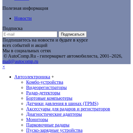
Полезная информация
Новости
Подписка
Подписаться
Подпишитесь на новости и будьте в курсе
всех событий и акций
Мы в социальных сетях
© AutoComp.Ru - гипермаркет автомобилиста, 2001–2026,
mail@autocomp.ru
×
Автоэлектроника
+
Комбо-устройства
Видеорегистраторы
Радар-детекторы
Бортовые компьютеры
Датчики давления в шинах (TPMS)
Аксессуары для радаров и регистраторов
Диагностические адаптеры
Мониторы
Парковочные радары
Пуско-зарядные устройства