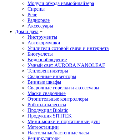
Модули обхода иммобилайзера
Сирены
Реле
Радиореле
Аксессуары
Дом и дача
+
Инструменты
Автокормушки
Усилители сотовой связи и интернета
Биотуалеты
Видеонаблюдение
Умный свет AURORA NANOLEAF
Тепловентиляторы
Сварочные инверторы
Винные шкафы
Сварочные горелки и аксессуары
Маски сварочные
Отопительные контроллеры
Роботы-пылесосы
Продукция Biolatic
Продукция SITITEK
Мини-мойки и портативный душ
Метеостанции
Настольные/настенные часы
Рециркуляторы