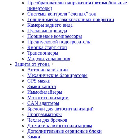
Преобразователи напряжения (автомобильные
инверторы)
Системы контроля "слепых" зон
Толщиномеры лакокрасочных покрытий
Камеры заднего вида
Пусковые провода
Поршневые компрессоры
Предпусковой подогреватель
Кнопка старт-стоп
Транспондеры
Модули управления
Защита от угона
+
Автосигнализации
Механические блoкираторы
GPS маяки
Замки капота
Иммобилайзеры
Мотосигнализации
CAN адаптеры
Брелоки для автосигнализаций
Программаторы
Чехлы для брелков
Датчики к автосигнализациям
Дополнительные сервисные блоки
Замки