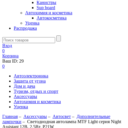
Канистры
Sup board
Автохимия и косметика
Автокосметика
Уценка
Распродажа
Вход
0
Корзина
Ваш ID:
29
0
Автоэлектроника
Защита от угона
Дом и дача
Туризм, отдых и спорт
Аксессуары
Автохимия и косметика
Уценка
Главная
–
Аксессуары
–
Aвтосвет
–
Дополнительные
лампочки
–
Светодиодная автолампа MTF Light серия Night
Assistant 12В, 2.5Вт, P21W