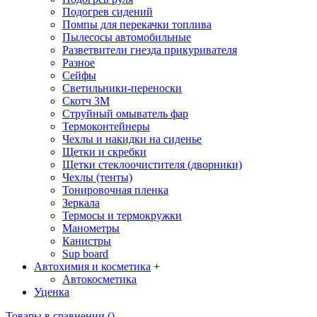
Подогрев сидений
Помпы для перекачки топлива
Пылесосы автомобильные
Разветвители гнезда прикуривателя
Разное
Сейфы
Светильники-переноски
Скотч 3М
Струйный омыватель фар
Термоконтейнеры
Чехлы и накидки на сиденье
Щетки и скребки
Щетки стеклоочистителя (дворники)
Чехлы (тенты)
Тонировочная пленка
Зеркалa
Термосы и термокружки
Манометры
Канистры
Sup board
Автохимия и косметика
+
Автокосметика
Уценка
Товары в сравнении (
)