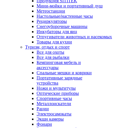
Продукция SITITEK
Мини-мойки и портативный душ
Метеостанции
Настольные/настенные часы
Рециркуляторы
Снегоуборочные машины
Инкубаторы для яиц
Отпугиватели животных и насекомых
Товары для кухни
Туризм, отдых и спорт
Все для охоты
Все для рыбалки
Кемпинговая мебель и
аксессуары
Спальные мешки и коврики
Портативные зарядные
устройства
Ножи и мультитулы
Оптические приборы
Спортивные часы
Металлоискатели
Рации
Электросамокаты
Экшн камеры
Фонари