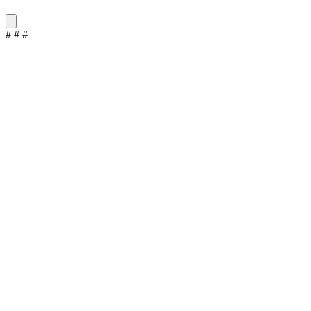
#
#
#