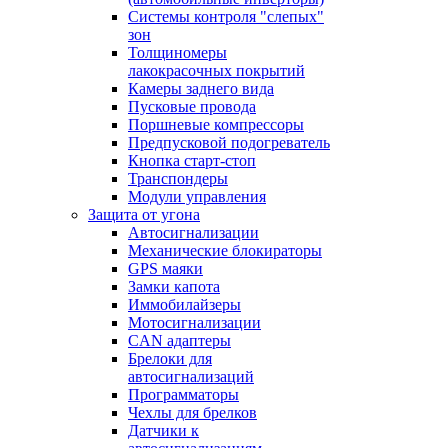
Системы контроля "слепых"
зон
Толщиномеры
лакокрасочных покрытий
Камеры заднего вида
Пусковые провода
Поршневые компрессоры
Предпусковой подогреватель
Кнопка старт-стоп
Транспондеры
Модули управления
Защита от угона
Автосигнализации
Механические блoкираторы
GPS маяки
Замки капота
Иммобилайзеры
Мотосигнализации
CAN адаптеры
Брелоки для
автосигнализаций
Программаторы
Чехлы для брелков
Датчики к