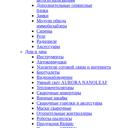
автосигнализациям
Дополнительные сервисные
блоки
Замки
Модули обхода
иммобилайзера
Сирены
Реле
Радиореле
Аксессуары
Дом и дача
Инструменты
Автокормушки
Усилители сотовой связи и интернета
Биотуалеты
Видеонаблюдение
Умный свет AURORA NANOLEAF
Тепловентиляторы
Сварочные инверторы
Винные шкафы
Сварочные горелки и аксессуары
Маски сварочные
Отопительные контроллеры
Роботы-пылесосы
Продукция Biolatic