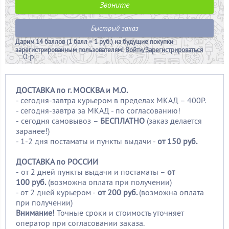
Звоните
Быстрый заказ
Дарим
14 баллов (1 балл = 1 руб.)
на будущие покупки
зарегистрированным пользователям!
Войти/Зарегистрироваться
0 р.
ДОСТАВКА по г. МОСКВА и М.О.
- сегодня-завтра курьером в пределах МКАД – 400Р.
- сегодня-завтра за МКАД - по согласованию!
-
сегодня самовывоз –
БЕСПЛАТНО
(заказ делается
заранее!)
- 1-2 дня постаматы и пункты выдачи -
от 150 руб.
ДОСТАВКА по РОССИИ
-
от 2 дней пункты выдачи и постаматы –
от
100
руб.
(возможна оплата при получении)
- от 2 дней курьером -
от 200 руб.
(возможна оплата
при получении)
Внимание!
Точные сроки и стоимость уточняет
оператор при согласовании заказа.