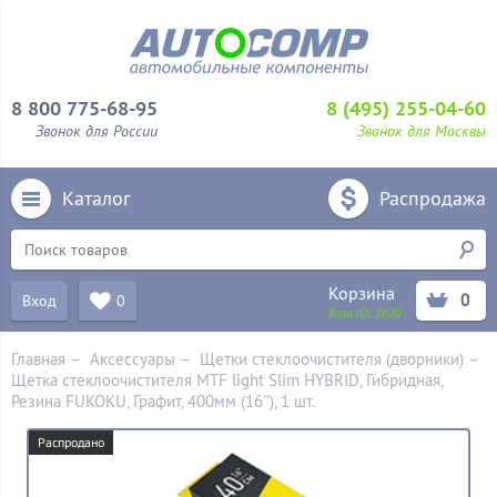
8 800 775-68-95
8 (495) 255-04-60
Звонок для России
Звонок для Москвы
Каталог
Распродажа
Корзина
0
Вход
0
Ваш ID:
3820
Главная
–
Аксессуары
–
Щетки стеклоочистителя (дворники)
–
Щетка стеклоочистителя MTF light Slim HYBRID, Гибридная,
Резина FUKOKU, Графит, 400мм (16''), 1 шт.
Распродано