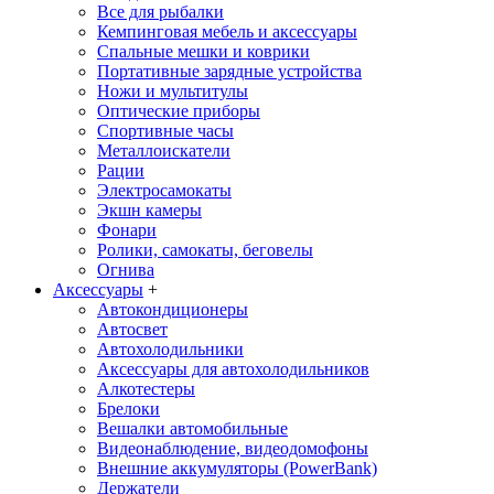
Все для рыбалки
Кемпинговая мебель и аксессуары
Спальные мешки и коврики
Портативные зарядные устройства
Ножи и мультитулы
Оптические приборы
Спортивные часы
Металлоискатели
Рации
Электросамокаты
Экшн камеры
Фонари
Ролики, самокаты, беговелы
Огнива
Аксессуары
+
Автокондиционеры
Aвтосвет
Автохолодильники
Аксессуары для автохолодильников
Алкотестеры
Брелоки
Вешалки автомобильные
Видеонаблюдение, видеодомофоны
Внешние аккумуляторы (PowerBank)
Держатели