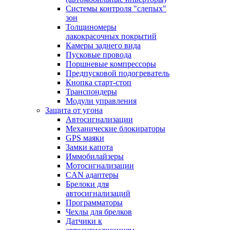
Системы контроля "слепых"
зон
Толщиномеры
лакокрасочных покрытий
Камеры заднего вида
Пусковые провода
Поршневые компрессоры
Предпусковой подогреватель
Кнопка старт-стоп
Транспондеры
Модули управления
Защита от угона
Автосигнализации
Механические блoкираторы
GPS маяки
Замки капота
Иммобилайзеры
Мотосигнализации
CAN адаптеры
Брелоки для
автосигнализаций
Программаторы
Чехлы для брелков
Датчики к