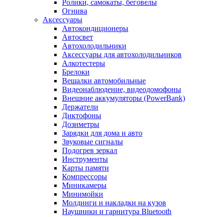
Ролики, самокаты, беговелы
Огнива
Аксессуары
Автокондиционеры
Aвтосвет
Автохолодильники
Аксессуары для автохолодильников
Алкотестеры
Брелоки
Вешалки автомобильные
Видеонаблюдение, видеодомофоны
Внешние аккумуляторы (PowerBank)
Держатели
Диктофоны
Дозиметры
Зарядки для дома и авто
Звуковые сигналы
Подогрев зеркал
Инструменты
Карты памяти
Компрессоры
Миникамеры
Минимойки
Молдинги и накладки на кузов
Наушники и гарнитура Bluetooth