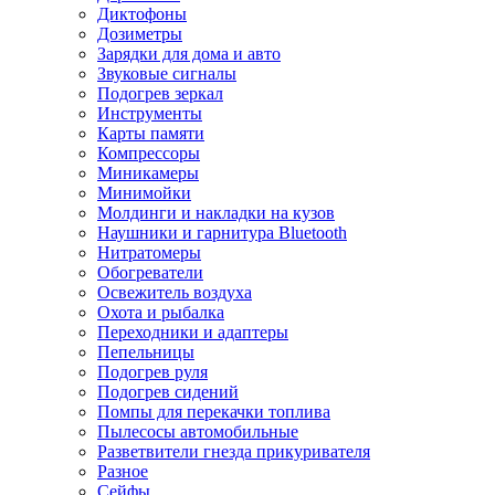
Диктофоны
Дозиметры
Зарядки для дома и авто
Звуковые сигналы
Подогрев зеркал
Инструменты
Карты памяти
Компрессоры
Миникамеры
Минимойки
Молдинги и накладки на кузов
Наушники и гарнитура Bluetooth
Нитратомеры
Обогреватели
Освежитель воздуха
Охота и рыбалка
Переходники и адаптеры
Пепельницы
Подогрев руля
Подогрев сидений
Помпы для перекачки топлива
Пылесосы автомобильные
Разветвители гнезда прикуривателя
Разное
Сейфы