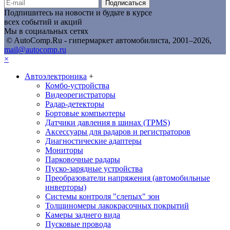
Подписаться
Подпишитесь на новости и будьте в курсе
всех событий и акций
Мы в социальных сетях
© AutoComp.Ru - гипермаркет автомобилиста, 2001–2026,
mail@autocomp.ru
×
Автоэлектроника
+
Комбо-устройства
Видеорегистраторы
Радар-детекторы
Бортовые компьютеры
Датчики давления в шинах (TPMS)
Аксессуары для радаров и регистраторов
Диагностические адаптеры
Мониторы
Парковочные радары
Пуско-зарядные устройства
Преобразователи напряжения (автомобильные
инверторы)
Системы контроля "слепых" зон
Толщиномеры лакокрасочных покрытий
Камеры заднего вида
Пусковые провода