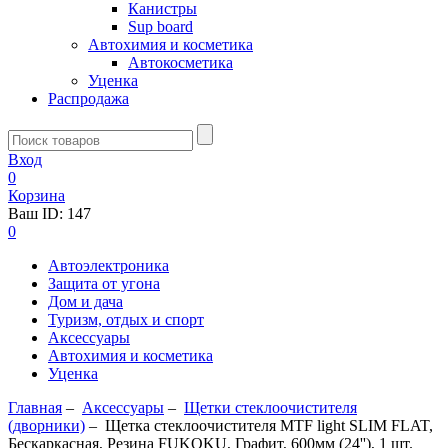
Канистры
Sup board
Автохимия и косметика
Автокосметика
Уценка
Распродажа
Вход
0
Корзина
Ваш ID:
147
0
Автоэлектроника
Защита от угона
Дом и дача
Туризм, отдых и спорт
Аксессуары
Автохимия и косметика
Уценка
Главная
–
Аксессуары
–
Щетки стеклоочистителя
(дворники)
–
Щетка стеклоочистителя MTF light SLIM FLAT,
Бескаркасная, Резина FUKOKU, Графит, 600мм (24''), 1 шт.