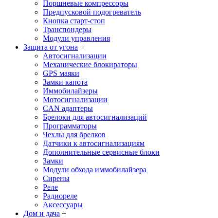
Поршневые компрессоры
Предпусковой подогреватель
Кнопка старт-стоп
Транспондеры
Модули управления
Защита от угона
+
Автосигнализации
Механические блoкираторы
GPS маяки
Замки капота
Иммобилайзеры
Мотосигнализации
CAN адаптеры
Брелоки для автосигнализаций
Программаторы
Чехлы для брелков
Датчики к автосигнализациям
Дополнительные сервисные блоки
Замки
Модули обхода иммобилайзера
Сирены
Реле
Радиореле
Аксессуары
Дом и дача
+