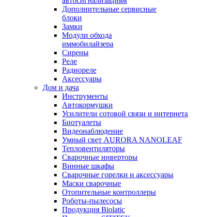
автосигнализациям
Дополнительные сервисные
блоки
Замки
Модули обхода
иммобилайзера
Сирены
Реле
Радиореле
Аксессуары
Дом и дача
Инструменты
Автокормушки
Усилители сотовой связи и интернета
Биотуалеты
Видеонаблюдение
Умный свет AURORA NANOLEAF
Тепловентиляторы
Сварочные инверторы
Винные шкафы
Сварочные горелки и аксессуары
Маски сварочные
Отопительные контроллеры
Роботы-пылесосы
Продукция Biolatic