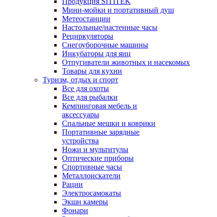
Продукция SITITEK
Мини-мойки и портативный душ
Метеостанции
Настольные/настенные часы
Рециркуляторы
Снегоуборочные машины
Инкубаторы для яиц
Отпугиватели животных и насекомых
Товары для кухни
Туризм, отдых и спорт
Все для охоты
Все для рыбалки
Кемпинговая мебель и
аксессуары
Спальные мешки и коврики
Портативные зарядные
устройства
Ножи и мультитулы
Оптические приборы
Спортивные часы
Металлоискатели
Рации
Электросамокаты
Экшн камеры
Фонари