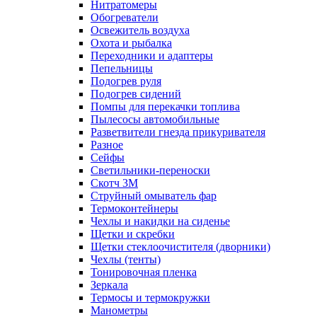
Нитратомеры
Обогреватели
Освежитель воздуха
Охота и рыбалка
Переходники и адаптеры
Пепельницы
Подогрев руля
Подогрев сидений
Помпы для перекачки топлива
Пылесосы автомобильные
Разветвители гнезда прикуривателя
Разное
Сейфы
Светильники-переноски
Скотч 3М
Струйный омыватель фар
Термоконтейнеры
Чехлы и накидки на сиденье
Щетки и скребки
Щетки стеклоочистителя (дворники)
Чехлы (тенты)
Тонировочная пленка
Зеркалa
Термосы и термокружки
Манометры