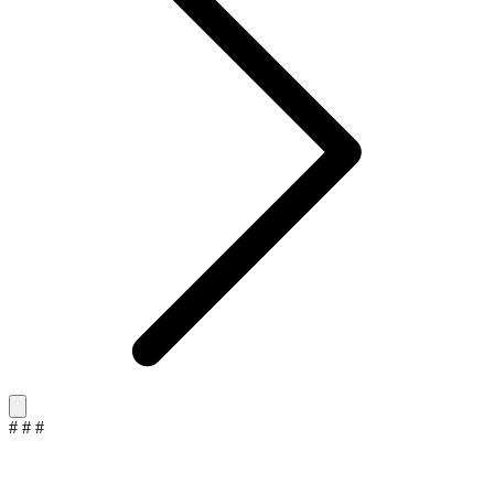
#
#
#