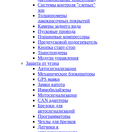
Системы контроля "слепых"
зон
Толщиномеры
лакокрасочных покрытий
Камеры заднего вида
Пусковые провода
Поршневые компрессоры
Предпусковой подогреватель
Кнопка старт-стоп
Транспондеры
Модули управления
Защита от угона
Автосигнализации
Механические блoкираторы
GPS маяки
Замки капота
Иммобилайзеры
Мотосигнализации
CAN адаптеры
Брелоки для
автосигнализаций
Программаторы
Чехлы для брелков
Датчики к