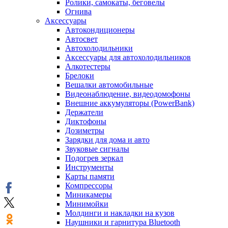
Ролики, самокаты, беговелы
Огнива
Аксессуары
Автокондиционеры
Aвтосвет
Автохолодильники
Аксессуары для автохолодильников
Алкотестеры
Брелоки
Вешалки автомобильные
Видеонаблюдение, видеодомофоны
Внешние аккумуляторы (PowerBank)
Держатели
Диктофоны
Дозиметры
Зарядки для дома и авто
Звуковые сигналы
Подогрев зеркал
Инструменты
Карты памяти
Компрессоры
Миникамеры
Минимойки
Молдинги и накладки на кузов
Наушники и гарнитура Bluetooth