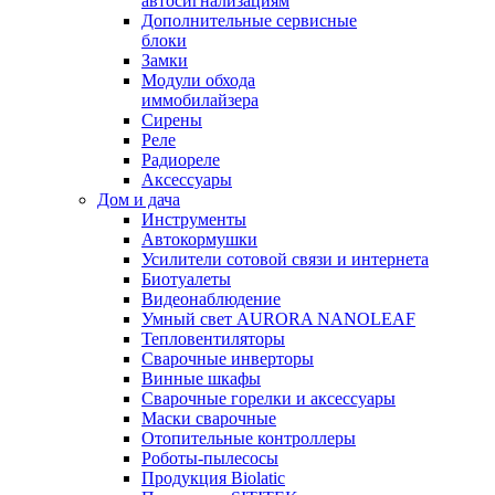
автосигнализациям
Дополнительные сервисные
блоки
Замки
Модули обхода
иммобилайзера
Сирены
Реле
Радиореле
Аксессуары
Дом и дача
Инструменты
Автокормушки
Усилители сотовой связи и интернета
Биотуалеты
Видеонаблюдение
Умный свет AURORA NANOLEAF
Тепловентиляторы
Сварочные инверторы
Винные шкафы
Сварочные горелки и аксессуары
Маски сварочные
Отопительные контроллеры
Роботы-пылесосы
Продукция Biolatic