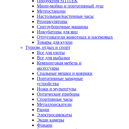
Продукция SITITEK
Мини-мойки и портативный душ
Метеостанции
Настольные/настенные часы
Рециркуляторы
Снегоуборочные машины
Инкубаторы для яиц
Отпугиватели животных и насекомых
Товары для кухни
Туризм, отдых и спорт
Все для охоты
Все для рыбалки
Кемпинговая мебель и
аксессуары
Спальные мешки и коврики
Портативные зарядные
устройства
Ножи и мультитулы
Оптические приборы
Спортивные часы
Металлоискатели
Рации
Электросамокаты
Экшн камеры
Фонари