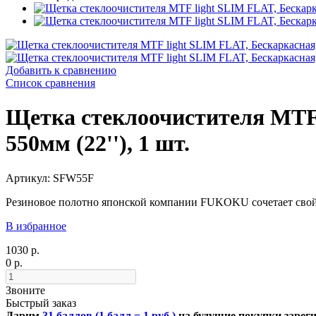
Добавить к сравнению
Список сравнения
Щетка стеклоочистителя MTF
550мм (22''), 1 шт.
Артикул: SFW55F
Резиновое полотно японской компании FUKOKU сочетает свойс
В избранное
1030 р.
0 р.
Звоните
Быстрый заказ
Дарим
31 баллов (1 балл = 1 руб.)
на будущие покупки зарег