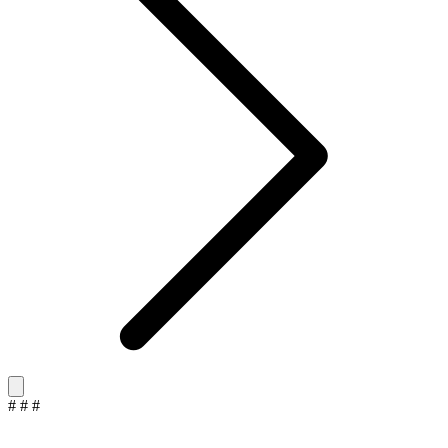
#
#
#