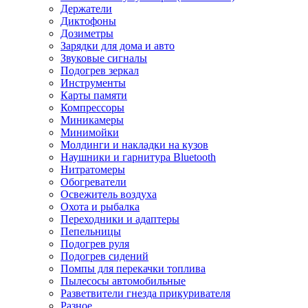
Держатели
Диктофоны
Дозиметры
Зарядки для дома и авто
Звуковые сигналы
Подогрев зеркал
Инструменты
Карты памяти
Компрессоры
Миникамеры
Минимойки
Молдинги и накладки на кузов
Наушники и гарнитура Bluetooth
Нитратомеры
Обогреватели
Освежитель воздуха
Охота и рыбалка
Переходники и адаптеры
Пепельницы
Подогрев руля
Подогрев сидений
Помпы для перекачки топлива
Пылесосы автомобильные
Разветвители гнезда прикуривателя
Разное