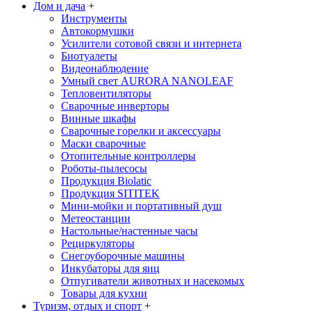
Дом и дача
+
Инструменты
Автокормушки
Усилители сотовой связи и интернета
Биотуалеты
Видеонаблюдение
Умный свет AURORA NANOLEAF
Тепловентиляторы
Сварочные инверторы
Винные шкафы
Сварочные горелки и аксессуары
Маски сварочные
Отопительные контроллеры
Роботы-пылесосы
Продукция Biolatic
Продукция SITITEK
Мини-мойки и портативный душ
Метеостанции
Настольные/настенные часы
Рециркуляторы
Снегоуборочные машины
Инкубаторы для яиц
Отпугиватели животных и насекомых
Товары для кухни
Туризм, отдых и спорт
+