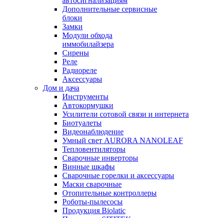
автосигнализациям
Дополнительные сервисные
блоки
Замки
Модули обхода
иммобилайзера
Сирены
Реле
Радиореле
Аксессуары
Дом и дача
Инструменты
Автокормушки
Усилители сотовой связи и интернета
Биотуалеты
Видеонаблюдение
Умный свет AURORA NANOLEAF
Тепловентиляторы
Сварочные инверторы
Винные шкафы
Сварочные горелки и аксессуары
Маски сварочные
Отопительные контроллеры
Роботы-пылесосы
Продукция Biolatic