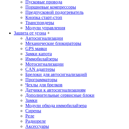
Пусковые провода
Поршневые компрессоры
Предпусковой подогреватель
Кнопка старт-стоп
Транспондеры
Модули управления
Защита от угона
+
Автосигнализации
Механические блoкираторы
GPS маяки
Замки капота
Иммобилайзеры
Мотосигнализации
CAN адаптеры
Брелоки для автосигнализаций
Программаторы
Чехлы для брелков
Датчики к автосигнализациям
Дополнительные сервисные блоки
Замки
Модули обхода иммобилайзера
Сирены
Реле
Радиореле
Аксессуары