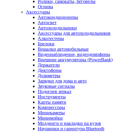
Ролики, самокаты, беговелы
Огнива
Аксессуары
Автокондиционеры
Aвтосвет
Автохолодильники
Аксессуары для автохолодильников
Алкотестеры
Брелоки
Вешалки автомобильные
Видеонаблюдение, видеодомофоны
Внешние аккумуляторы (PowerBank)
Держатели
Диктофоны
Дозиметры
Зарядки для дома и авто
Звуковые сигналы
Подогрев зеркал
Инструменты
Карты памяти
Компрессоры
Миникамеры
Минимойки
Молдинги и накладки на кузов
Наушники и гарнитура Bluetooth