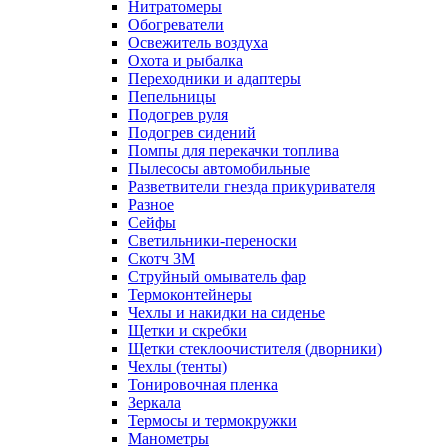
Нитратомеры
Обогреватели
Освежитель воздуха
Охота и рыбалка
Переходники и адаптеры
Пепельницы
Подогрев руля
Подогрев сидений
Помпы для перекачки топлива
Пылесосы автомобильные
Разветвители гнезда прикуривателя
Разное
Сейфы
Светильники-переноски
Скотч 3М
Струйный омыватель фар
Термоконтейнеры
Чехлы и накидки на сиденье
Щетки и скребки
Щетки стеклоочистителя (дворники)
Чехлы (тенты)
Тонировочная пленка
Зеркалa
Термосы и термокружки
Манометры