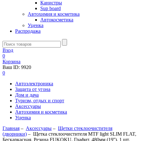
Канистры
Sup board
Автохимия и косметика
Автокосметика
Уценка
Распродажа
Вход
0
Корзина
Ваш ID:
9920
0
Автоэлектроника
Защита от угона
Дом и дача
Туризм, отдых и спорт
Аксессуары
Автохимия и косметика
Уценка
Главная
–
Аксессуары
–
Щетки стеклоочистителя
(дворники)
–
Щетка стеклоочистителя MTF light SLIM FLAT,
Бескаркасная, Резина FUKOKU, Графит, 480мм (19''), 1 шт.