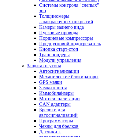
Системы контроля "слепых"
зон
Толщиномеры
лакокрасочных покрытий
Камеры заднего вида
Пусковые провода
Поршневые компрессоры
Предпусковой подогреватель
Кнопка старт-стоп
Транспондеры
Модули управления
Защита от угона
Автосигнализации
Механические блoкираторы
GPS маяки
Замки капота
Иммобилайзеры
Мотосигнализации
CAN адаптеры
Брелоки для
автосигнализаций
Программаторы
Чехлы для брелков
Датчики к