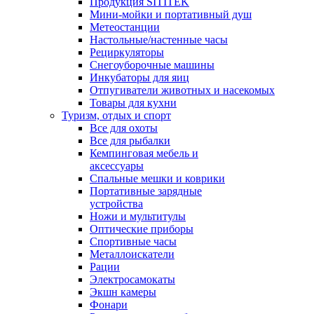
Продукция SITITEK
Мини-мойки и портативный душ
Метеостанции
Настольные/настенные часы
Рециркуляторы
Снегоуборочные машины
Инкубаторы для яиц
Отпугиватели животных и насекомых
Товары для кухни
Туризм, отдых и спорт
Все для охоты
Все для рыбалки
Кемпинговая мебель и
аксессуары
Спальные мешки и коврики
Портативные зарядные
устройства
Ножи и мультитулы
Оптические приборы
Спортивные часы
Металлоискатели
Рации
Электросамокаты
Экшн камеры
Фонари