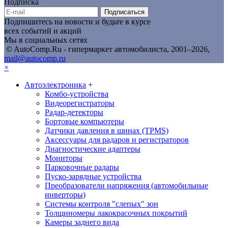
Подписка
Подписаться
Подпишитесь на новости и будьте в курсе
всех событий и акций
Мы в социальных сетях
© AutoComp.Ru - гипермаркет автомобилиста, 2001–2026,
mail@autocomp.ru
×
Автоэлектроника
+
Комбо-устройства
Видеорегистраторы
Радар-детекторы
Бортовые компьютеры
Датчики давления в шинах (TPMS)
Аксессуары для радаров и регистраторов
Диагностические адаптеры
Мониторы
Парковочные радары
Пуско-зарядные устройства
Преобразователи напряжения (автомобильные
инверторы)
Системы контроля "слепых" зон
Толщиномеры лакокрасочных покрытий
Камеры заднего вида