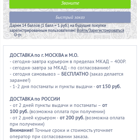
Звоните
Быстрый заказ
Дарим
14 баллов (1 балл = 1 руб.)
на будущие покупки
зарегистрированным пользователям!
Войти/Зарегистрироваться
0 р.
ДОСТАВКА по г. МОСКВА и М.О.
- сегодня-завтра курьером в пределах МКАД – 400Р.
- сегодня-завтра за МКАД - по согласованию!
-
сегодня самовывоз –
БЕСПЛАТНО
(заказ делается
заранее!)
- 1-2 дня постаматы и пункты выдачи -
от 150 руб.
ДОСТАВКА по РОССИИ
-
от 2 дней пункты выдачи и постаматы –
от
100
руб.
(возможна оплата при получении)
- от 2 дней курьером -
от 200 руб.
(возможна оплата
при получении)
Внимание!
Точные сроки и стоимость уточняет
оператор при согласовании заказа.