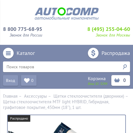
8 800 775-68-95
8 (495) 255-04-60
Звонок для России
Звонок для Москвы
Каталог
Распродажа
Корзина
0
Вход
0
Ваш ID:
3299
Главная
–
Аксессуары
–
Щетки стеклоочистителя (дворники)
–
Щетка стеклоочистителя MTF light HYBRID, Гибридная,
графитовое покрытие, 450мм (18''), 1 шт.
Распродано